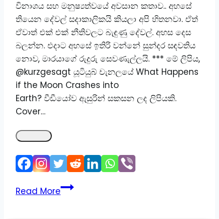
විනාශය සහ මනුෂ්‍යත්වයේ අවසාන කතාව.. අහසේ
තියෙන දේවල් සදාකාලිකයි කියලා අපි හිතනවා. ඒත්
ඒවාත් එක් එක් නීතිවලට බැඳුණු දේවල්. අහස දෙස
බලන්න. එදාට අහසේ ඉතිරි වන්නේ සුන්දර සඳවතිය
නොව, මාරයාගේ රුදුරු සෙවණැල්ලයි. *** මේ ලිපිය,
@kurzgesagt යූටියුබ් චැනලයේ What Happens
if the Moon Crashes into
Earth? වීඩීයෝව ඇසුරින් සකසන ලද ලිපියකි.
Cover…
🌕
Read More
චන්ද්‍රයා
පෘථිවියට