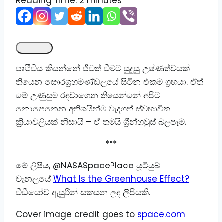
Reading Time:
2
minutes
පෘථිවිය කියන්නේ ජීවත් වීමට සුදුසු උෂ්ණත්වයක්
තියෙන සෞරග්‍රහමණ්ඩලයේ සිටින එකම ග්‍රහයා. ඒත්
මේ උණුසුම රඳවාගෙන තියෙන්නේ අපිට
නොපෙනෙන අතිශයින්ම වැදගත් ස්වභාවික
ක්‍රියාවලියක් නිසායි – ඒ තමයි ග්‍රීන්හවුස් බලපෑම.
***
මේ ලිපිය, @NASASpacePlace යූටියුබ්
චැනලයේ
What Is the Greenhouse Effect?
වීඩීයෝව ඇසුරින් සකසන ලද ලිපියකි.
Cover image credit goes to
space.com