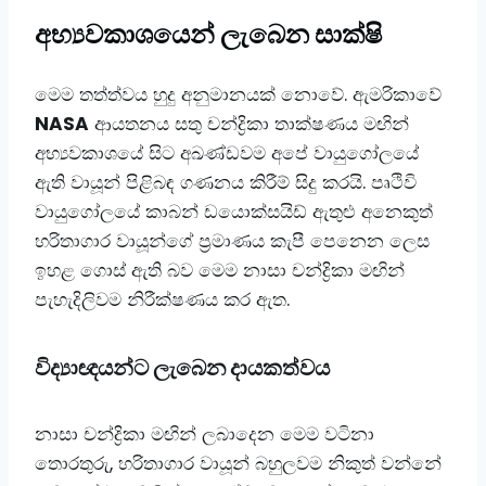
​අභ්‍යවකාශයෙන් ලැබෙන සාක්ෂි
​මෙම තත්ත්වය හුදු අනුමානයක් නොවේ. ඇමරිකාවේ
NASA
ආයතනය සතු චන්ද්‍රිකා තාක්ෂණය මඟින්
අභ්‍යවකාශයේ සිට අඛණ්ඩවම අපේ වායුගෝලයේ
ඇති වායූන් පිළිබඳ ගණනය කිරීම් සිදු කරයි. පෘථිවි
වායුගෝලයේ කාබන් ඩයොක්සයිඩ් ඇතුළු අනෙකුත්
හරිතාගාර වායූන්ගේ ප්‍රමාණය කැපී පෙනෙන ලෙස
ඉහළ ගොස් ඇති බව මෙම නාසා චන්ද්‍රිකා මඟින්
පැහැදිලිවම නිරීක්ෂණය කර ඇත.
විද්‍යාඥයන්ට ලැබෙන දායකත්වය
නාසා චන්ද්‍රිකා මඟින් ලබාදෙන මෙම වටිනා
තොරතුරු, හරිතාගාර වායූන් බහුලවම නිකුත් වන්නේ