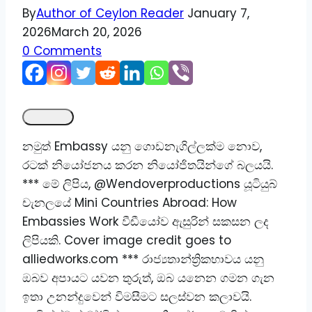
By
Author of Ceylon Reader
January 7,
2026
March 20, 2026
0 Comments
නමුත් Embassy යනු ගොඩනැගිල්ලක්ම නොව,
රටක් නියෝජනය කරන නියෝජිතයින්ගේ බලයයි.
*** මේ ලිපිය, @Wendoverproductions යූටියුබ්
චැනලයේ Mini Countries Abroad: How
Embassies Work වීඩීයෝව ඇසුරින් සකසන ලද
ලිපියකි. Cover image credit goes to
alliedworks.com *** රාජ්‍යතාන්ත්‍රිකභාවය යනු
ඔබව අපායට යවන තුරුත්, ඔබ යනෙන ගමන ගැන
ඉතා උනන්දුවෙන් විමසීමට සලස්වන කලාවයි.