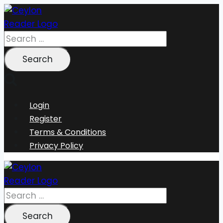
Skip
to
content
Search
for:
Login
Register
Terms & Conditions
Privacy Policy
Search
for: