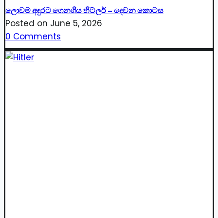
ලොවම අඳුරට ගෙනගිය හිට්ලර් – දෙවන කොටස
Posted on
June 5, 2026
0 Comments