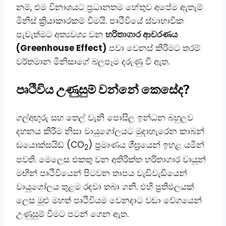
නම්, එම විනාශයට ප්‍රධානතම හේතුව අපේම ඇතැම්
මිනිස් ක්‍රියාකාරකම් වීමයි. පෘථිවියේ ස්වාභාවික
පැවැත්මට අත්‍යවශ්‍ය වන
හරිතාගාර ආචරණය
(Greenhouse Effect)
පවා වෙනස් කිරීමට තරම්
වර්තමාන මිනිසාගේ බලපෑම දරුණු වී ඇත.
​පෘථිවිය උණුසුම් වන්නේ කෙසේද?
​ගල්අඟුරු සහ තෙල් වැනි පොසිල ඉන්ධන බහුලව
දහනය කිරීම නිසා වායුගෝලයට මුදාහැරෙන කාබන්
ඩයොක්සයිඩ් (CO
) ප්‍රමාණය ශීඝ්‍රයෙන් ඉහළ යමින්
2
පවතී. මෙලෙස එකතු වන අතිරික්ත හරිතාගාර වායූන්
මඟින් පෘථිවියෙන් පිටවන තාපය වැඩිවැඩියෙන්
වායුගෝලය තුළම රඳවා තබා ගනී. එහි ප්‍රතිඵලයක්
ලෙස මුළු මහත් පෘථිවියම වෙනදාට වඩා වේගයෙන්
උණුසුම් වීමට පටන් ගෙන ඇත.