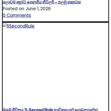
ලොවම අඳුරට ගෙනගිය හිට්ලර් – පලමු කොටස
Posted on
June 1, 2026
0 Comments
ඔබේ ජීවිතය 5-Second Rule භාවිතයෙන් ගොඩනගන්න