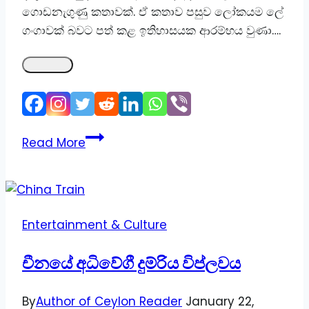
ගොඩනැගුණු කතාවක්. ඒ කතාව පසුව ලෝකයම ලේ
ගංගාවක් බවට පත් කළ ඉතිහාසයක ආරම්භය වුණා….
ලොවම
Read More
අඳුරට
ගෙනගිය
හිට්ලර්
–
Entertainment & Culture
පලමු
කොටස
චීනයේ අධිවේගී දුම්රිය විප්ලවය
By
Author of Ceylon Reader
January 22,