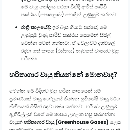
මේ වායු ගෝලය හරහා විහිදී ඇවිත් පෘථිවි
පෘෂ්ඨය (පොළොව) හොඳින් උණුසුම් කරනවා.
රාත්‍රී කාලයේදී:
ඉර බැස ගියාට පස්සේ, මේ
උණුසුම් වුණු පෘථිවි පෘෂ්ඨය සෙමෙන් සිසිල්
වෙන්න පටන් ගන්නවා. ඒ වෙලාවට දහවලේ
රඳවා ගත් තාපය (රස්නය) නැවතත් වාතයට මුදා
හරිනවා.
​හරිතාගාර වායු කියන්නේ මොනවාද?
​මෙන්න මේ විදිහට මුදා හරින තාපයෙන් යම්
ප්‍රමාණයක් වායු ගෝලයේ තිබෙන සුවිශේෂී වායු වර්ග
කිහිපයක් විසින් රඳවා තබා ගන්නවා. හරියට උණුසුම්
ඇතිරිල්ලක් වගේ මේ තාපය උගුලක හසු කරගන්නා
වායූන්
හරිතාගාර වායු (Greenhouse Gases)
ලෙස