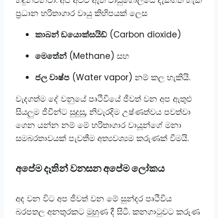
හඳුන්වනවා. ​අප අවට ඇති වායුගෝලයේ දැකගත හැකි
ප්‍රධාන හරිතාගාර වායු කිහිපයක් ලෙස
කාබන් ඩයොක්සයිඩ්
(Carbon dioxide)
මෙතේන්
(Methane) සහ
ජල වාෂ්ප
(Water vapor) නම් කල හැකියි.
​වැදගත්ම දේ වනුයේ පෘථිවියේ ජීවත් වන අප ඇතුළු
සියලුම ජීවීන්ට සුදුසු, නිවැරදිම උෂ්ණත්වය පවත්වා
ගෙන යන්න නම් මේ හරිතාගාර වායූන්ගේ මනා
සමබරතාවයක් පැවතීම අත්‍යවශ්‍යම කරුණක් වීමයි.
අපේම දෑතින් වනසන අපේම ලෝකය
​අද වන විට අප ජීවත් වන මේ සුන්දර පෘථිවිය
බරපතල අනතුරකට මුහුණ දී සිටී. කනගාටුවට කරුණ