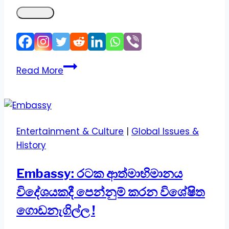
චීනයේ
Read More
අධිවේගී
දුම්රිය
විප්ලවය
Entertainment & Culture
|
Global Issues &
History
Embassy: රටක ආත්මාභිමානය
විදේශයකදී පෙන්නුම් කරන විශේෂිත
ගොඩනැගිල්ල !