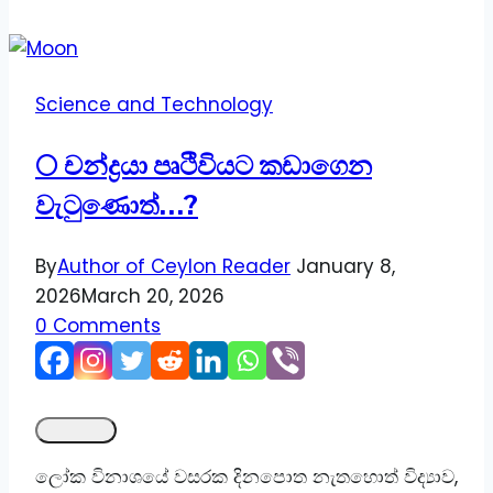
යන
ගමනක්..
Science and Technology
🌕 චන්ද්‍රයා පෘථිවියට කඩාගෙන
වැටුණොත්…?
By
Author of Ceylon Reader
January 8,
2026
March 20, 2026
0 Comments
ලෝක විනාශයේ වසරක දිනපොත නැතහොත් විද්‍යාව,