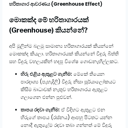
හරිතාගාර ආචරණය (Greenhouse Effect)
​මොකක්ද මේ හරිතාගාරයක්
(Greenhouse) කියන්නේ?
​අපි මුලින්ම බලමු සාමාන්‍ය හරිතාගාරයක් කියන්නේ
මොකක්ද කියලා. හරිතාගාරයක් කියන්නේ වීදුරු බිත්ති
සහ වීදුරු වහලයකින් හදපු විශේෂ ගොඩනැඟිල්ලකට.
හිරු එළිය ඇතුළට ගැනීම:
මේකේ තියෙන
පාරදෘශ්‍ය (පැහැදිලි) වීදුරු නිසා සූර්යාලෝකයට
කිසිම බාධාවක් නැතුව හරිතාගාරය ඇතුළට
ගලාගෙන එන්න පුළුවන්.
තාපය රඳවා ගැනීම:
ඒ විදිහට ඇතුළට එන
හිරුගේ තාපය (රස්නය) ආපහු පිටතට යන්න
නොදී ඇතුළේම රඳවා තබා ගන්නත් මේ වීදුරු