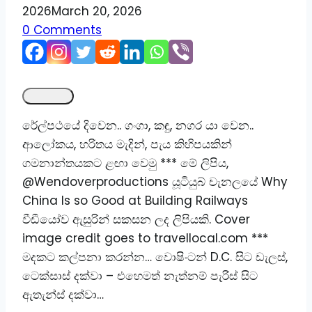
2026
March 20, 2026
0 Comments
රේල්පථයේ දිවෙන.. ගංගා, කඳු, නගර යා වෙන..
ආලෝකය, හරිතය මැදින්, පැය කිහිපයකින්
ගමනාන්තයකට ළඟා වෙමු *** මේ ලිපිය,
@Wendoverproductions යූටියුබ් චැනලයේ Why
China Is so Good at Building Railways
වීඩීයෝව ඇසුරින් සකසන ලද ලිපියකි. Cover
image credit goes to travellocal.com ***
මදකට කල්පනා කරන්න… වොෂිංටන් D.C. සිට ඩැලස්,
ටෙක්සාස් දක්වා – එහෙමත් නැත්නම් පැරිස් සිට
ඇතැන්ස් දක්වා…