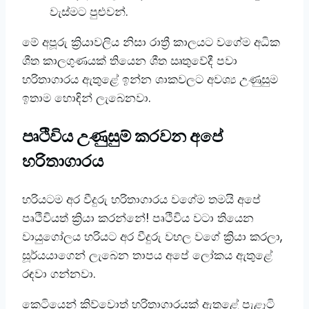
වැස්මට පුළුවන්.
​මේ අපූරු ක්‍රියාවලිය නිසා රාත්‍රී කාලයට වගේම අධික
ශීත කාලගුණයක් තියෙන ශීත ඍතුවේදී පවා
හරිතාගාරය ඇතුළේ ඉන්න ශාකවලට අවශ්‍ය උණුසුම
ඉතාම හොඳින් ලැබෙනවා.
​පෘථිවිය උණුසුම් කරවන අපේ
හරිතාගාරය
​හරියටම අර වීදුරු හරිතාගාරය වගේම තමයි අපේ
පෘථිවියත් ක්‍රියා කරන්නේ! පෘථිවිය වටා තියෙන
වායුගෝලය හරියට අර වීදුරු වහල වගේ ක්‍රියා කරලා,
සූර්යයාගෙන් ලැබෙන තාපය අපේ ලෝකය ඇතුළේ
රඳවා ගන්නවා.
​කෙටියෙන් කිව්වොත් හරිතාගාරයක් ඇතුළේ පැළෑටි