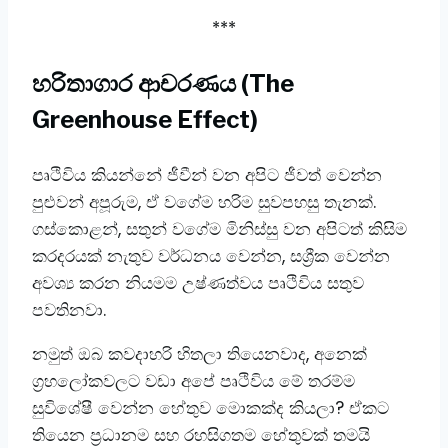
***
හරිතාගාර ආචරණය (The
Greenhouse Effect)
​පෘථිවිය කියන්නේ ජීවීන් වන අපිට ජීවත් වෙන්න
පුළුවන් අපූරුම, ඒ වගේම හරිම සුවපහසු තැනක්.
ගස්කොළන්, සතුන් වගේම මිනිස්සු වන අපිටත් කිසිම
කරදරයක් නැතුව වර්ධනය වෙන්න, සශ්‍රීක වෙන්න
අවශ්‍ය කරන නියමම උෂ්ණත්වය පෘථිවිය සතුව
පවතිනවා.
​නමුත් ඔබ කවදාහරි හිතලා තියෙනවාද, අනෙක්
ග්‍රහලෝකවලට වඩා අපේ පෘථිවිය මේ තරම්ම
සුවිශේෂී වෙන්න හේතුව මොකක්ද කියලා? ​ඒකට
තියෙන ප්‍රධානම සහ රහසිගතම හේතුවක් තමයි