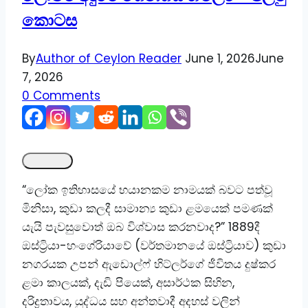
කොටස
By
Author of Ceylon Reader
June 1, 2026
June
7, 2026
0 Comments
“ලෝක ඉතිහාසයේ භයානකම නාමයක් බවට පත්වූ
මිනිසා, කුඩා කලදී සාමාන්‍ය කුඩා ළමයෙක් පමණක්
යැයි පැවසුවොත් ඔබ විශ්වාස කරනවාද?” 1889දී
ඔස්ට්‍රියා-හංගේරියාවේ (වර්තමානයේ ඔස්ට්‍රියාව) කුඩා
නගරයක උපන් ඇඩොල්ෆ් හිට්ලර්ගේ ජීවිතය දුෂ්කර
ළමා කාලයක්, දැඩි පියෙක්, අසාර්ථක සිහින,
දරිද්‍රතාවය, යුද්ධය සහ අන්තවාදී අදහස් වලින්