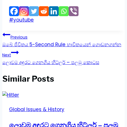
Post
#
youtube
Tags:
Post
Previous
ඔබේ ජීවිතය 5-Second Rule භාවිතයෙන් ගොඩනගන්න
navigation
Next
ලොවම අඳුරට ගෙනගිය හිට්ලර් – පලමු කොටස
Similar Posts
Global Issues & History
ලොවම අඳුරට ගෙනගිය හිට්ලර් – පලමු