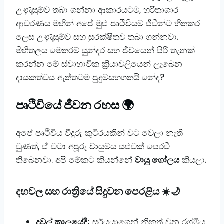
උණුසුම්ව තබා ගන්නා ආකාරයටම, හරිතාගාර
ආචරණය මඟින් අපේ මුළු පෘථිවියම ජීවීන්ට හිතකර
ලෙස උණුසුම්ව සහ සුරක්ෂිතව තබා ගන්නවා. ​
මිහිතලය මෙතරම් සුන්දර සහ ජීවයෙන් පිරි තැනක්
කරන්න මේ ස්වාභාවික ක්‍රියාවලියෙන් ලැබෙන
දායකත්වය ඇත්තටම පුදුමසහගතයි නේද?
පෘථිවියේ ජීවන රහස 🌍
​අපේ පෘථිවිය වීදුරු කුටීරයකින් වට වෙලා නැති
වුණත්, ඒ වටා අපූරු වායුමය සළුවක් පෙරවී
තිබෙනවා. අපි මේකට කියන්නේ
වායු ගෝලය
කියලා.
​දහවල සහ රාත්‍රියේ සිදුවන පෙරළිය ☀️🌙
දවල් කාලයේදී:
සූර්යයාගෙන් නිකුත් වන රශ්මිය