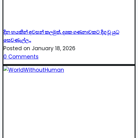
දින හයකින් අවසන් කලමුත්, දශක ගණනාවකට දිගු වූ යුධ
සෙවණැල්ල..
Posted on
January 18, 2026
0 Comments