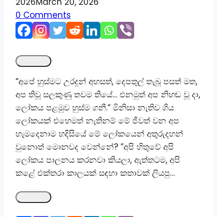
2026
March 20, 2026
0 Comments
“අපේ හුස්මට උරදුන් අහසත්, දෙපතුල් තැබූ පසත් මත,
අප තිවූ සලකුණු තවම තියේ… එනමුත් අප නිහඬ වූ දා,
ලෝකය පළමුව හුස්ම ගනී.“ මිනිසා නැතිව ගිය
ලෝකයක් එහෙමත් නැතිනම් මේ ජීවත් වන අප
හැමදෙනාම හදිසියේ මේ ලෝකයෙන් අතුරුදහන්
වුනොත් මොනවද වෙන්නේ? ”අපි හිතුවේ අපි
ලෝකය පාලනය කරනවා කියලා, ඇත්තටම, අපි
කළේ එක්තරා කාලයක් සඳහා කතාවක් ලියපු…