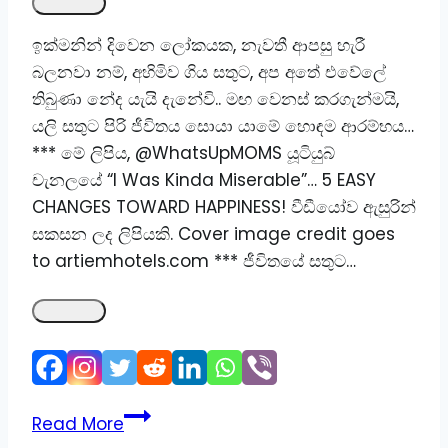
ඉක්මනින් දිවෙන ලෝකයක, නැවතී ආපසු හැරී
බලනවා නම්, අහිමිව ගිය සතුට, අප අතේ එවේලේ
තිබුණා නේද යැයි දැනේවි.. මඟ වෙනස් කරගැන්මයි,
යලි සතුට පිරි ජීවිතය සොයා යාමේ හොඳම ආරම්භය…
*** මේ ලිපිය, @WhatsUpMOMS යූටියුබ්
චැනලයේ “I Was Kinda Miserable”… 5 EASY
CHANGES TOWARD HAPPINESS! වීඩීයෝව ඇසුරින්
සකසන ලද ලිපියකි. Cover image credit goes
to artiemhotels.com *** ජීවිතයේ සතුට…
සතුට
Read More
සොයා