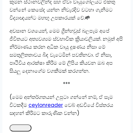
කුමන ස්ථානවලින්ද සහ ඒවා වායුගෝලයට එකතු
වන්නේ කෙසේද යන්න නිවැරදිව වටහා ගැනීමට
විද්‍යාඥයන්ට මහඟු උපකාරයක් වේ.
🌱
අවසාන වශයෙන්, මෙම ග්‍රීන්හවුස් බලපෑම අපේ
ජීවිතයට අත්‍යවශ්‍යම ස්වභාවික ක්‍රියාවලියක්. නමුත් අපි
නිර්මාණය කරන අධික වායු දූෂණය නිසා මේ
සමතුලිතතාවය බිඳ වැටෙමින් පවතිනවා. ඒ නිසා,
පෘථිවිය ආරක්ෂා කිරීම මේ ලිපිය කියවන ඔබ අප
සියලු දෙනාගේම වගකීමක් කරගන්න.
***
(මෙම අන්තර්ගතයන් උපුටා ගන්නේ නම්, ඒ සෑම
විටකදීම
ceylonreader
වෙබ් අඩවියේ විස්තරය
සඳහන් කිරීමට කාරුණික වන්න)