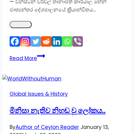
— වින්ස්ටන් චර්චිල් තානාපති කාර්යාල මඟින්
ජාත්‍යන්තර දේශපාලනයේ ක්‍රියාන්විතය…
Embassy:
Read More
රටක
ආත්මාභිමානය
විදේශයකදී
පෙන්නුම්
Global Issues & History
කරන
විශේෂිත
මිනිසා නැතිව නිහඬ වූ ලෝකය..
ගොඩනැගිල්ල
!
By
Author of Ceylon Reader
January 13,