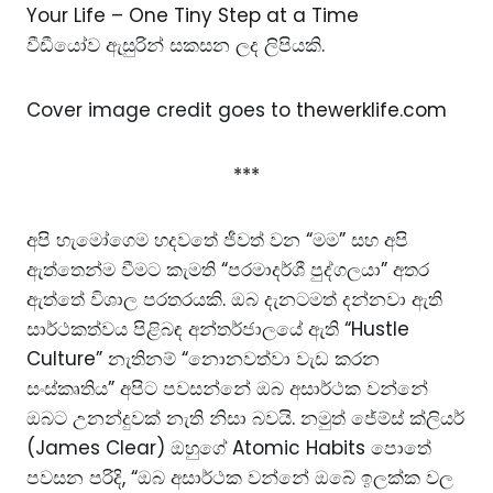
Your Life – One Tiny Step at a Time
වීඩීයෝව ඇසුරින් සකසන ලද ලිපියකි.
Cover image credit goes to
thewerklife.com
***
අපි හැමෝගෙම හදවතේ ජීවත් වන “මම” සහ අපි
ඇත්තෙන්ම වීමට කැමති “පරමාදර්ශී පුද්ගලයා” අතර
ඇත්තේ විශාල පරතරයකි. ඔබ දැනටමත් දන්නවා ඇති
සාර්ථකත්වය පිළිබඳ අන්තර්ජාලයේ ඇති “Hustle
Culture” නැතිනම් “නොනවත්වා වැඩ කරන
සංස්කෘතිය” අපිට පවසන්නේ ඔබ අසාර්ථක වන්නේ
ඔබට උනන්දුවක් නැති නිසා බවයි. නමුත් ජේම්ස් ක්ලියර්
(James Clear) ඔහුගේ Atomic Habits පොතේ
පවසන පරිදි, “ඔබ අසාර්ථක වන්නේ ඔබේ ඉලක්ක වල