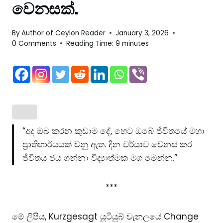
වෙනසක්.
By
Author of Ceylon Reader
January 3, 2026
0 Comments
Reading Time:
9
minutes
“අද ඔබ කරන කුඩාම දේ, හෙට ඔබේ ජීවිතයේ මහා
ප්‍රාතිහාර්යයක් වනු ඇත. දින චර්යාව වෙනස් කර
ජීවිතය ජය ගන්නා විද්‍යාත්මක මග මෙන්න.”
***
මේ ලිපිය, Kurzgesagt යූටියුබ් චැනලයේ
Change