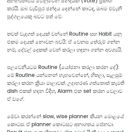
අනන්‍යතාවය වෙනුවෙන් ඡන්දයක් (Vote) ප්‍රකාශ
කරයි. ඔබ වැඩිපුර ඡන්දය දෙන්නේ කාටද, ඔබම එවැනි
පුද්ගලයෙකු බවට පත් වේ.
තවත් වැදගත් දෙයක් වන්නේ Routine සහ Habit යනු
එකම දෙයක් නොවන බවයි. ඒ වෙනස තේරුම් ගන්න
නම්, දේවල් දෙකක් වෙන් කරලා හඳුනා ගන්න අවශ්‍යයි.
පලවෙනියටම Routine (යෝජනා කරලා කරන දේ):
මේ Routine යන්නෙන් හැඟවෙන්නේ, හිතලා, සැලසුම්
කරලා කරන ක්‍රියා මාලාවක්. උදාහරණ ගත්තොත් කැමති
dish එකක් හදන විදිහ, Alarm එක set කරන වෙලාව
ඒ වගේ.
මේවා කරන්නේ slow, wise planner කියන මොළයේ
කොටස. ඒ planner කොටසට අනාගතය පේනවා.