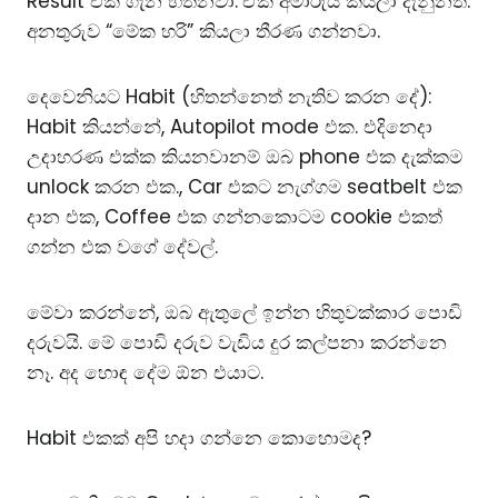
Result එක ගැන හිතනවා.
ඒක අමාරුයි කියලා දැනුනත්.
අනතුරුව “මේක හරි” කියලා තීරණ ගන්නවා.
දෙවෙනියට Habit (හිතන්නෙත් නැතිව කරන දේ):
Habit කියන්නේ, Autopilot mode එක. එදිනෙදා
උදාහරණ එක්ක කියනවානම් ඔබ phone එක දැක්කම
unlock කරන එක., Car එකට නැග්ගම seatbelt එක
දාන එක, Coffee එක ගන්නකොටම cookie එකත්
ගන්න එක වගේ දේවල්.
මේවා කරන්නේ, ඔබ ඇතුලේ ඉන්න හිතුවක්කාර පොඩි
දරුවයි. මේ පොඩි දරුව වැඩිය දුර කල්පනා කරන්නෙ
නෑ. අද හොඳ දේම ඕන එයාට.
Habit එකක් අපි හදා ගන්නෙ කොහොමද?