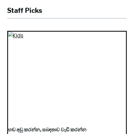
Staff Picks
හඬ අඩු කරන්න, සබඳතාව වැඩි කරන්න