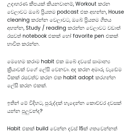
උදාහරණ කීපයක් කියනවානම්, Workout කරන
වෙලාවට ඔබේ ප්‍රියතම podcast එක අහන්න, House
cleaning කරන්න වෙලාවට, ඔබේ ප්‍රියතම ගීතය
අහන්න, Study / reading කරන්න වෙලාවට වඩාත්
රසවත් notebook එකක් හෝ favorite pen එකක්
භාවිත කරන්න.
මෙහෙම කරාම habit එක ඔබේ දවසේ සාමාන්‍ය
ක්‍රියාවක් වගේ ලේසි වෙනවා. අද කරන අමාරු වැඩේම
ටිකක් රසවත්ව කරන එක habit adopt කරගන්න
ලේසි කරන එකක්.
ඉතින් මේ විදිහට, පුරුද්දක් හැදෙන්න කොච්චර දවසක්
යන්න පුලුවන්ද?
Habit එකක් build වෙන්න දවස් 15ක් ගතවෙන්නත්