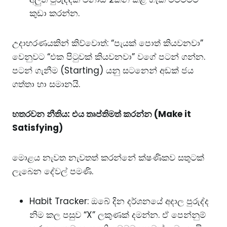
කුඩා කරන්න.
උදාහරණයකින් කිව්වොත්: “පැයක් පොත් කියවනවා”
වෙනුවට “එක පිටුවක් කියවනවා” වගේ පටන් ගන්න.
පටන් ගැනීම (Starting) යනු සටනෙන් අඩක් ජය
ගත්තා හා සමානයි.
හතරවන නීතිය: එය තෘප්තිමත් කරන්න (Make it
Satisfying)
මොළය නැවත නැවතත් කරන්නේ ක්ෂණිකව සතුටක්
ලැබෙන දේවල් පමණි.
Habit Tracker: ඔබේ දින දර්ශනයේ අදාල පුරුද්ද
නිම කල පසුව “X” ලකුණක් දමන්න. ඒ පෙන්නුම්