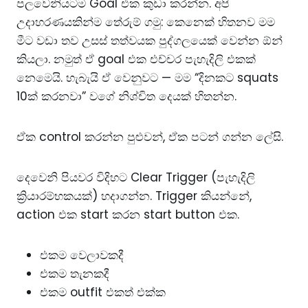
පලවෙනියටම Goal එක කුඩා කරන්න. අපි
උදාහරණයකින්ම තේරුම් ගමු: කෙනෙක් හිතනව මම
මීට වඩා තව උසස් තත්වයක පුද්ගලයෙක් වෙන්න ඕන්
කියලා. නමුත් ඒ goal එක එච්චර පැහැදිලි එකක්
නෙමෙයි. හැබැයි ඒ වෙනුවට — මම “දිනකට squats
10ක් කරනවා” වගේ නිශ්චිත දෙයක් හිතන්න.
ඒක control කරන්න පුළුවන්, ඒක පටන් ගන්න ලේසි.
දෙවෙනි පියවර විදිහට Clear Trigger (පැහැදිලි
ක්‍රියාරම්භකයක්) හදාගන්න. Trigger කියන්නේ,
action එක start කරන start button එක.
එකම වෙලාවකදී
එකම තැනකදී
එකම outfit එකත් එක්ක