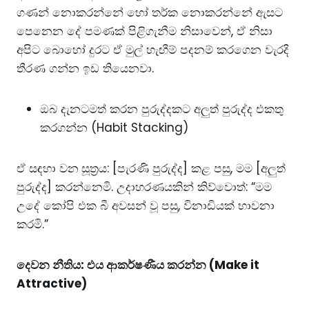
ගණන් නොකරන්නේ හෝ තර්ක නොකරන්නේ ඇසට
පෙනෙන දේ පමණක් පිළිගැනීම නිසාවෙන්, ඒ නිසා
අපිට බොහෝ දුරට ඒ මුල් හැඟීම් පදනම් කරගෙන වැරදි
තීරණ ගන්න ඉඩ තියෙනවා.
ඔබ දැනටමත් කරන පුරුද්දකට අලුත් පුරුද්ද එකතු
කරගන්න (Habit Stacking)
ඒ සඳහා වන
සූත්‍රය: [පැරණි පුරුද්ද] කළ පසු, මම [අලුත්
පුරුද්ද] කරන්නෙමි. උදාහරණයකින් කිව්වොත්: “මම
උදේ කෝපි එක බී අවසන් වූ පසු, විනාඩියක් භාවනා
කරමි.”
දෙවන නීතිය: එය ආකර්ෂණීය කරන්න (Make it
Attractive)