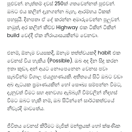
පුළුවන්. නැත්තම් දවස් 250ක් ගතවෙන්නත් පුළුවන්.
ඔබට එය කලින් දැනගන්න බැහැ. ආරම්භය ටිකක්
පහසුයි. දිනපතා ඒ දේ කරන්න අමාරුවෙන්න පුලුවන්.
නමුත්, අර කලින් කිව්ව Highway එක ටිකින් ටිකින්
build වෙද්දී ඒක නිරායාසයකින්ම වෙනවා.
එනම්, ඕනෑම වයසකදී, ඕනෑම තත්ත්වයකදී habit එක
වෙනස් විය හැකිය (Possible). ඔබ අද දින සිදු කරන
ඉතා කුඩා, අන් අයට නොපෙනෙන වෙනස පවා
සැබවින්ම විශාල ජයග්‍රහණයකි. අතීතයේ සිටි ඔබට වඩා
අබ ඇටයක ප්‍රමාණයකින් හෝ සෞඛ්‍ය සම්පන්න වීමට,
දැනුවත් වීමට සහ අනවශ්‍ය ඇබ්බැහි වීම්වලින් නිදහස්
වීමට ඔබට හැකි නම්, ඔබ සිටින්නේ සාර්ථකත්වයේ
නිවැරදි මාවතේය.
ජීවිතය වෙනස් කිරීමට මැජික් මන්ත්‍රයක් හෝ ක්ෂණික