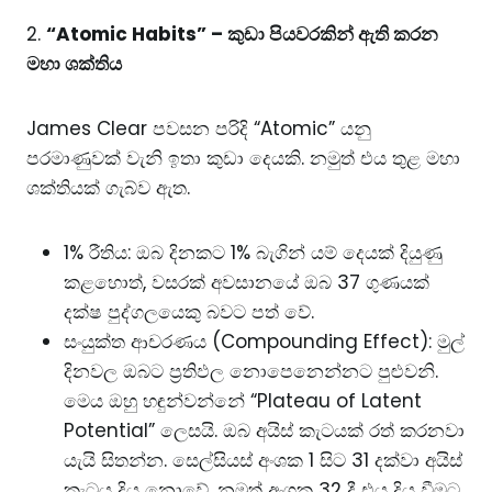
2.
“Atomic Habits” – කුඩා පියවරකින් ඇති කරන
මහා ශක්තිය
James Clear පවසන පරිදි “Atomic” යනු
පරමාණුවක් වැනි ඉතා කුඩා දෙයකි. නමුත් එය තුළ මහා
ශක්තියක් ගැබ්ව ඇත.
1% රීතිය: ඔබ දිනකට 1% බැගින් යම් දෙයක් දියුණු
කළහොත්, වසරක් අවසානයේ ඔබ 37 ගුණයක්
දක්ෂ පුද්ගලයෙකු බවට පත් වේ.
සංයුක්ත ආචරණය (Compounding Effect): මුල්
දිනවල ඔබට ප්‍රතිඵල නොපෙනෙන්නට පුළුවනි.
මෙය ඔහු හඳුන්වන්නේ “Plateau of Latent
Potential” ලෙසයි. ඔබ අයිස් කැටයක් රත් කරනවා
යැයි සිතන්න. සෙල්සියස් අංශක 1 සිට 31 දක්වා අයිස්
කැටය දිය නොවේ. නමුත් අංශක 32 දී එය දිය වීමට