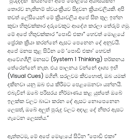
“පුරුද්දක්” කියන්නෙ අපේ මොළයේ අයාසයකින්
තොරව නැතිනම් ස්වයංක්‍රීයව සිදුවන ක්‍රියාවලියකි. අපි
තවත් ලේසියෙන් මේ ක්‍රියාවලිය අපේ සිත තුල ඉන්න
කුඩා හිතුවක්කාර දරුවෙකුට ආදේශ කරලා තේරුම් ගමු.
මේ අපේ හිතුවක්කාර “පොඩි එකා” හෙවත් මොළයේ
ප්‍රේරක ක්‍රියා කරන්නේ ඇසට පෙනෙන දේ අනුවයි.
අපේ මනස තුළ සිටින මේ ‘පොඩි එකා’ හෙවත්
ආවේගශීලී මනසට (System 1 Thinking) තර්කනය
තේරෙන්නේ නැත. එය පාලනය වන්නේ දෘශ්‍ය ඉඟි
(Visual Cues) මගිනි. සරලවම කිවහොත්, ඔබ යමක්
දකිනවා යනු ඔබ එය කිරීමට පෙළඹෙනවා යන්නයි.
එබැවින් ඔබේ පරිසරය නිර්මාණය කළ යුත්තේ ඔබේ
ඉලක්ක වලට බාධා කරන දේ ඇසට නොපෙනෙන
ලෙසත්, ඔබේ අලුත් පුරුදු වලට අදාළ දේ නිතර ඇසට
ගැටෙන ලෙසත්ය.”
ඇත්තටම, මේ අපේ මොළයේ සිටින “පොඩි එකා”