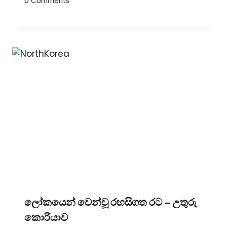
0 Comments
ලෝකයෙන් වෙන්වූ රහසිගත රට – උතුරු
කොරියාව