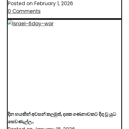
Posted on
February 1, 2026
0 Comments
දින හයකින් අවසන් කලමුත්, දශක ගණනාවකට දිගු වූ යුධ
සෙවණැල්ල..