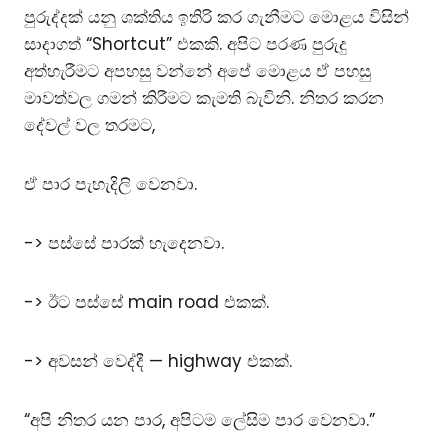
පුරුද්දක් යනු ශක්තිය ඉතිරි කර ගැනීමට මොළය විසින්
සාදාගත් “Shortcut” එකකි. අපිට පරණ පුරුදු
අත්හැරීමට අපහසු වන්නේ අපේ මොළය ඒ පහසු
මාවත්වල ගමන් කිරීමට කැමති බැවිනි. නිතර කරන
දේවල් වල තරමට,
ඒ පාර පැහැදිලි වෙනවා.
-> පස්සේ පාරක් හැදෙනවා.
-> ඊට පස්සේ main road එකක්.
-> අවසන් වෙද්දී — highway එකක්.
“අපි නිතර යන පාර, අපිටම ලේසිම පාර වෙනවා.”