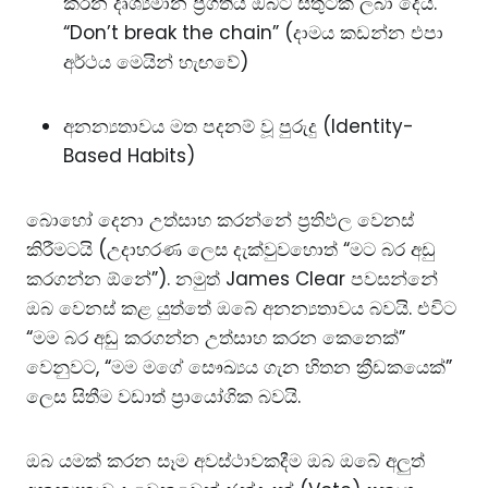
කරන දෘශ්‍යමාන ප්‍රගතිය ඔබට සතුටක් ලබා දෙයි.
“Don’t break the chain” (දාමය කඩන්න එපා
අර්ථය මෙයින් හැඟවේ)
අනන්‍යතාවය මත පදනම් වූ පුරුදු (Identity-
Based Habits)
බොහෝ දෙනා උත්සාහ කරන්නේ ප්‍රතිඵල වෙනස්
කිරීමටයි (උදාහරණ ලෙස දැක්වුවහොත් “මට බර අඩු
කරගන්න ඕනේ”). නමුත් James Clear පවසන්නේ
ඔබ වෙනස් කළ යුත්තේ ඔබේ අනන්‍යතාවය බවයි. එවිට
“මම බර අඩු කරගන්න උත්සාහ කරන කෙනෙක්”
වෙනුවට, “මම මගේ සෞඛ්‍යය ගැන හිතන ක්‍රීඩකයෙක්”
ලෙස සිතීම වඩාත් ප්‍රායෝගික බවයි.
ඔබ යමක් කරන සෑම අවස්ථාවකදීම ඔබ ඔබේ අලුත්