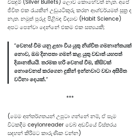
විසඳුම් (Silver Bullets) ලොව කොහේවත් නැත. අපේ
ජීවිත එක රැයකින් උඩුයටිකුරු කරන ආශ්චර්යමත් සූත්‍ර ද
නැත. නමුත් පුරුදු පිළිබඳ විද්‍යාව (Habit Science)
අපට පෙන්වා දෙන්නේ එකම එක සත්‍යයකි;
“
වෙනස් වීම යනු ළඟා විය යුතු නිශ්චිත ගමනාන්තයක්
නොව, ඔබ දිනපතා ගමන් කළ යුතු වඩාත් යහපත්
දිශානතියයි
.
තරමක හරි වෙනස් වීම, කිසිවක්
නොවෙනස් කරගෙන දුකින් ඉන්නවාට වඩා අසීමිත
වටිනා දෙයක්.
“
***
(මෙම අන්තර්ගතයන් උපුටා ගන්නේ නම්, ඒ සෑම
විටකදීම
ceylonreader
වෙබ් අඩවියේ විස්තරය
සඳහන් කිරීමට කාරුණික වන්න)