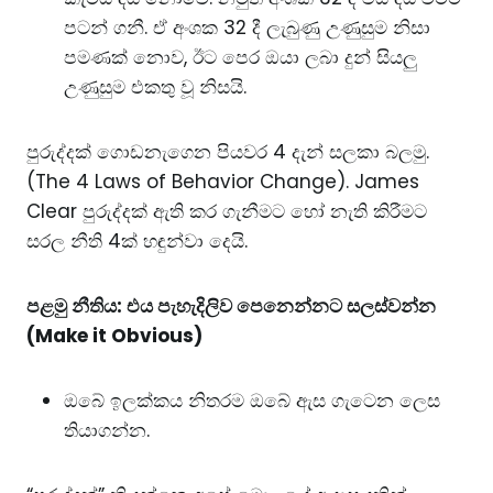
පටන් ගනී. ඒ අංශක 32 දී ලැබුණු උණුසුම නිසා
පමණක් නොව, ඊට පෙර ඔයා ලබා දුන් සියලු
උණුසුම එකතු වූ නිසයි.
පුරුද්දක් ගොඩනැගෙන පියවර 4 දැන් සලකා බලමු.
(The 4 Laws of Behavior Change). James
Clear පුරුද්දක් ඇති කර ගැනීමට හෝ නැති කිරීමට
සරල නීති 4ක් හඳුන්වා දෙයි.
පළමු නීතිය: එය පැහැදිලිව පෙනෙන්නට සලස්වන්න
(Make it Obvious)
ඔබේ ඉලක්කය නිතරම ඔබේ ඇස ගැටෙන ලෙස
තියාගන්න.