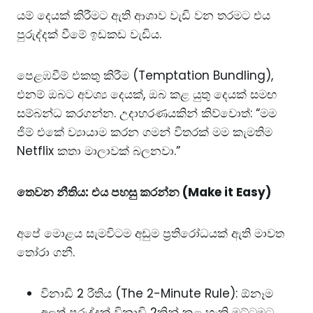
යම් දෙයක් කිරීමට ඇති ආශාව වැඩි වන තරමට එය
පුරුද්දක් වීමේ ඉඩකඩ වැඩිය.
පෙළඹවීම් එකතු කිරීම (Temptation Bundling),
එනම් ඔබට අවශ්‍ය දෙයක්, ඔබ කළ යුතු දෙයක් සමඟ
සම්බන්ධ කරගන්න. උදාහරණයකින් කිව්වොත්: “මම
ජිම් එකේ ව්‍යායාම කරන ගමන් විතරක් මම කැමතිම
Netflix කතා මාලාවක් බලනවා.”
තෙවන නීතිය: එය පහසු කරන්න (Make it Easy)
අපේ මොළය සැමවිටම අඩුම ප්‍රතිරෝධයක් ඇති මාවත
තෝරා ගනී.
විනාඩි 2 රීතිය (The 2-Minute Rule): ඕනෑම
අලුත් පුරුද්දක් විනාඩි 2කින් කළ හැකි මට්ටමට