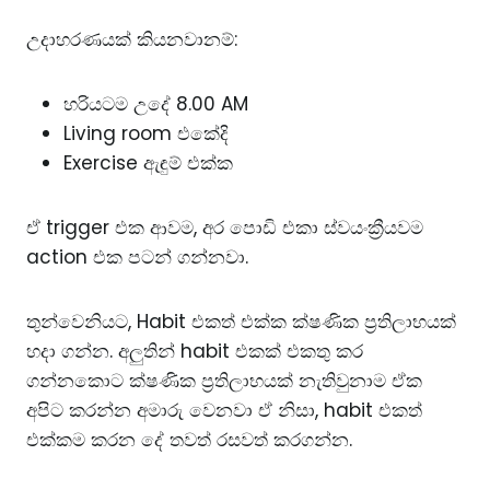
උදාහරණයක් කියනවානම්:
හරියටම උදේ 8.00 AM
Living room එකේදි
Exercise ඇඳුම් එක්ක
ඒ trigger එක ආවම, අර පොඩි එකා ස්වයංක්‍රීයවම
action එක පටන් ගන්නවා.
තුන්වෙනියට, Habit එකත් එක්ක ක්ෂණික ප්‍රතිලාභයක්
හදා ගන්න. අලුතින් habit එකක් එකතු කර
ගන්නකොට ක්ෂණික ප්‍රතිලාභයක් නැතිවුනාම ඒක
අපිට කරන්න අමාරු වෙනවා ඒ නිසා, habit එකත්
එක්කම කරන දේ තවත් රසවත් කරගන්න.