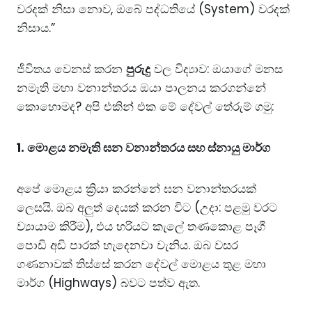
වරදක් නිසා නොව, ඔබේ පද්ධතියේ (System) වරදක්
නිසාය.”
ජීවිතය වෙනස් කරන
පුරුදු
වල විද්‍යාව: ඔයාගේ මනස
නමැති මහා වනාන්තරය ඔයා පාලනය කරගන්නේ
කොහොමද? අපි එකින් එක මේ දේවල් තේරුම් ගමු:
1. මොළය නමැති ඝන වනාන්තරය සහ ස්නායු මාර්ග
අපේ මොළය ක්‍රියා කරන්නේ ඝන වනාන්තරයක්
ලෙසයි. ඔබ අලුත් දෙයක් කරන විට (උදා: පළමු වරට
ව්‍යායාම කිරීම), එය හරියට කැලේ තණකොළ පෑගී
පොඩි අඩි පාරක් හැදෙනවා වැනිය. ඔබ වසර
ගණනාවක් තිස්සේ කරන දේවල් මොළය තුළ මහා
මාර්ග (Highways) බවට පත්ව ඇත.