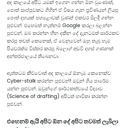
​අද කාලයේ අපිට යමක් ඉගෙන ගන්න ඕන වුණොත්,
පොත් සාප්පුවකට ගිහින් ඒ විෂය ගැන ප්‍රවීණයන් ලියපු
පොත් දහයක් පහළොවක් වුණත් එකවර මිලදී ගන්න
පුළුවන්. එහෙමත් නැත්නම් Google කරලා බලන්න
පුළුවන්. ඔබ කරන්න හීන දකින දේ දැනටමත් සාර්ථකව
කරපු තවත් කෙනෙක්, ඒ වෙනුවෙන් ඔහු තැබූ හැම
පියවරක්ම විස්තර කරපු බ්ලොග් අඩවි දහස් ගණනක්
අන්තර්ජාලයේ තිබෙනවා.
​ඇත්තටම කිව්වොත් අද කාලයේ ඕනෑම කෙනෙක්ව
Cyber-stalk කරන්න පුළුවන්! ඔවුන් ගිය පාරේම
යන්න පුළුවන්. ඔවුන්ගේ සාර්ථකත්වයේ විද්‍යාව
(Science of drafting) අපිටත් භාවිතා කරන්න
පුළුවන්.
එහෙනම් ඇයි අපිට ඕන දේ අපිට තවමත් ලැබිලා