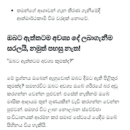
​තමන්ගේ ආශාවන් ගැන තීරණ ගැනීමේදී
ආත්මාර්ථකාමී වීම වරදක් නොවේ.
ඔබට ඇත්තටම අවශ්‍ය දේ ලබාගැනීම
සරලයි, නමුත් පහසු නැත!
​”ඔබට ඇත්තටම අවශ්‍ය කුමක්ද?”
​මේ ප්‍රශ්නය ඔබෙන් ඇහුවොත් ඔබට දීමට ඇති පිළිතුර
කුමක්ද? සමහරවිට ඔබට අවශ්‍ය ඔබේ ශරීරයේ බර අඩු
කරගන්න වෙන්න පුළුවන්. එසේත් නැතිනම් ඔබේ
මාසික ආදායම තුන් ගුණයකින් වැඩි කරගන්න වෙන්න
පුළුවන්. සමහර විට ලාභ නොලබන ස්වේච්ඡා
සංවිධානයක් ආරම්භ කර සමාජ සේවයේ යෙදීම ඔබේ
සිහිනය විය හැකියි.