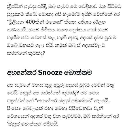
​ක්‍රිස්ටීන් පැවසූ පරිදි, ඔබ සැමට මේ වේදිකාව මත සිටීමට
සුදුසුකම් තිබේ. මොකද අපි හැමෝම අයිති වෙන්නේ අර
“ට්‍රිලියන 400කින් එකෙක්” කියන අතිශය දුර්ලභ
ගණයටයි. ඔබේ ජීවිතය, ඔබේ ලෝකය හෝ ඔබේ
හැඟීම් පවා වෙනස් කළ හැකි අපූරු අදහස් දවස පුරාම
ඔබේ මනසට ගලා එයි. නමුත් ඔබ ඒ අදහස්වලට
කරන්නේ කුමක්ද?
​අභ්‍යන්තර Snooze බොත්තම
​අප සැමගේ මනස තුළ අපූරු අදහස් බුබුළු දමමින් මතු
වෙයි. නමුත් අප කරන්නේ කුමක්ද? මම මෙය
හඳුන්වන්නේ “අභ්‍යන්තර ස්නූස් බොත්තම” ලෙසයි.
පිංපොං බෝලයක් එහා මෙහා විසිවෙනවා වැනි
වේගයෙන් අදහස් මතු වන සැමවිටම, ඔබ කරන්නේ අර
‘ස්නූස් බොත්තම’ එබීමයි.