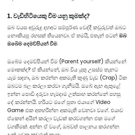
​1. වැඩිහිටියෙකු වීම යනු කුමක්ද?
​ඔබ වයස අවුරුදු දහඅට සම්පූර්ණ වෙද්දී කවුරුවත් ඔබට
නොකියපු රහසක් තියෙනවා. ඒ තමයි, එතැන් පටන්
ඔබ
ඔබේම දෙමව්පියන් වීම
.
​ඔබේම දෙමව්පියන් වීම (Parent yourself) කියන්නේ
මොකක්ද? ඒ කියන්නේ, ඔබ විය යුතු උසස්ම තැනට
යෑම සඳහා, ඔබ කරන්න අකමැති කුණු වැඩ (Crap) ටික
ඔබටම බල කරලා කරවා ගැනීමයි. ඔබේ ඇඟ ඇතුළේ
ඉන්න පොඩි දරුවා හැමදාම උත්සාහ කරන්නේ පහසු
දේ කරන්නයි. හරියට මගේ පුතා එයාගේ Video
Game එක අතහරින්න අකමැති වෙනවා වගේ. එයාව
ඒකෙන් අයින් කරලා වැඩක් කරවගන්න එක මගේ
වගකීමක්. අන්න ඒ වගේ, ඔබවත් පාලනය කරගන්න
දැන් වෙන කවුරුත් නැහැ.