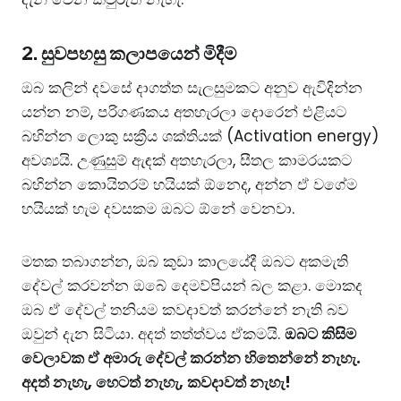
​2. සුවපහසු කලාපයෙන් මිදීම
​ඔබ කලින් දවසේ දාගත්ත සැලසුමකට අනුව ඇවිදින්න
යන්න නම්, පරිගණකය අතහැරලා දොරෙන් එළියට
බහින්න ලොකු සක්‍රීය ශක්තියක් (Activation energy)
අවශ්‍යයි. උණුසුම් ඇඳක් අතහැරලා, සීතල කාමරයකට
බහින්න කොයිතරම් හයියක් ඕනෙද, අන්න ඒ වගේම
හයියක් හැම දවසකම ඔබට ඕනේ වෙනවා.
​මතක තබාගන්න, ඔබ කුඩා කාලයේදී ඔබට අකමැති
දේවල් කරවන්න ඔබේ දෙමව්පියන් බල කළා. මොකද
ඔබ ඒ දේවල් තනියම කවදාවත් කරන්නේ නැති බව
ඔවුන් දැන සිටියා. අදත් තත්ත්වය ඒකමයි.
ඔබට කිසිම
වෙලාවක ඒ අමාරු දේවල් කරන්න හිතෙන්නේ නැහැ.
අදත් නැහැ, හෙටත් නැහැ, කවදාවත් නැහැ!