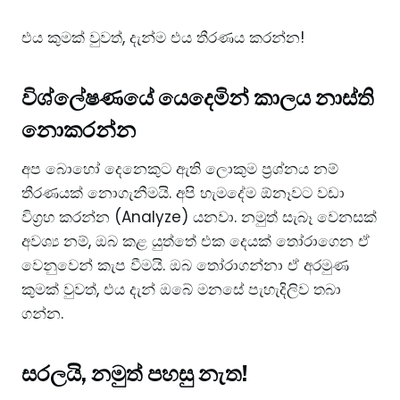
​එය කුමක් වුවත්, දැන්ම එය තීරණය කරන්න!
​විශ්ලේෂණයේ යෙදෙමින් කාලය නාස්ති
නොකරන්න
​අප බොහෝ දෙනෙකුට ඇති ලොකුම ප්‍රශ්නය නම්
තීරණයක් නොගැනීමයි. අපි හැමදේම ඕනෑවට වඩා
විග්‍රහ කරන්න (Analyze) යනවා. නමුත් සැබෑ වෙනසක්
අවශ්‍ය නම්, ඔබ කළ යුත්තේ එක දෙයක් තෝරාගෙන ඒ
වෙනුවෙන් කැප වීමයි. ඔබ තෝරාගන්නා ඒ අරමුණ
කුමක් වුවත්, එය දැන් ඔබේ මනසේ පැහැදිලිව තබා
ගන්න.
​සරලයි, නමුත් පහසු නැත!