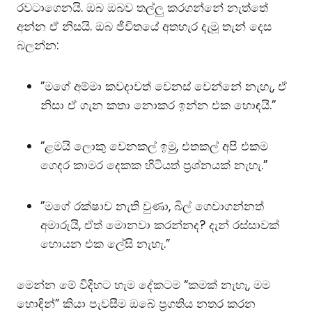
රවටාගෙනයි. ඔබ ඔබව තල්ලු කරගන්නේ නැත්තේ
අන්න ඒ නිසයි. ​ඔබ ජීවිතයේ අතහැර දැමූ තැන් දෙස
බලන්න:
​”මගේ අම්මා කවදාවත් වෙනස් වෙන්නේ නැහැ, ඒ
නිසා ඒ ගැන කතා නොකර ඉන්න එක හොඳයි.”
​”ළමයි ලොකු වෙනකල් ඉමු, එතකල් අපි එකම
ගෙදර කාමර දෙකක හිටියත් ප්‍රශ්නයක් නැහැ.”
​”මගේ රක්ෂාව නැති වුණා, බිල් ගෙවාගන්නත්
අමාරුයි, ඒත් මොනවා කරන්නද? දැන් රස්සාවක්
හොයන එක ලේසි නැහැ.”
​මෙන්න මේ විදිහට හැම දේකටම “කමක් නැහැ, මම
හොඳින්” කියා පැවසීම ඔබේ ප්‍රගතිය නතර කරන