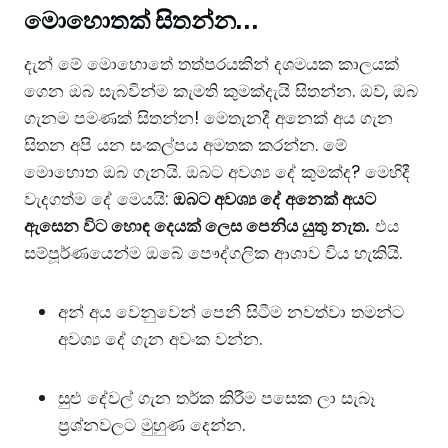
​මොහොතක් සිතන්න…
​දැන් මේ මොහොතේ තත්පරයකින් දශමයක කාලයක්
ගෙන ඔබ සැබවින්ම කැමති කුමක්දැයි සිතන්න. ඔව්, ඔබ
ගැනම පමණක් සිතන්න! මෙතැනදී අනෙක් අය ගැන
සිතන අපි යන සංකල්පය අමතක කරන්න. මේ
මොහොත ඔබ ගැනයි. ​ඔබට අවශ්‍ය දේ කුමක්ද? මෙහිදී
වැදගත්ම දේ මෙයයි:
ඔබට අවශ්‍ය දේ අනෙක් අයට
ඇසෙන විට හොඳ දෙයක් ලෙස පෙනිය යුතු නැත.
එය
සම්පූර්ණයෙන්ම ඔබේ පෞද්ගලික ආශාව විය හැකියි.
​අන් අය වෙනුවෙන් පෙනී සිටීම නවත්වා තමන්ට
අවශ්‍ය දේ ගැන අවංක වන්න.
​සුළු දේවල් ගැන තර්ක කිරීම පසෙක ලා සැබෑ
ප්‍රශ්නවලට මුහුණ දෙන්න.