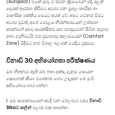
(Autopilot) එකේ හුරු වී සිටින ක්‍රියාවෙන් මිදී, අලුත්
දෙයක් ආරම්භ කිරීමට අවශ්‍ය වන ප්‍රබල කායික හා
මානසික ශක්තිය මෙයට අයත් වේ. ​අපට වෙනස් වීමට
අවශ්‍ය වුවත්, අපේ මොළය නිරන්තරයෙන් උත්සාහ
කරන්නේ අපව ආරක්ෂිතව සහ පහසුවෙන් සිටින තැනම
තබා ගැනීමටයි. එම සුවපහසු කලාපයෙන් (Comfort
Zone) මිදීමට නම් විශාල බලයක් යෙදිය යුතුමය.
​විනාඩි 30 අභියෝගතා පරීක්ෂණය
​ඔබ හිතනවා ඇති ඔබ ඉතා දක්ෂ, දැනුම සොයන
කෙනෙක් කියා. එසේනම් හෙට උදෑසන මේ පුංචි
අභියෝගය භාර ගන්න:
1. ඔබ සාමාන්‍යයෙන් අවදි වන වේලාවට වඩා
විනාඩි
30කට කලින්
එලාම් එක තබන්න.