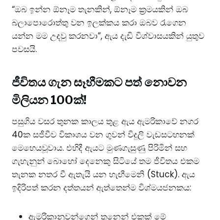
“ඔබ ඉන්න ඕනෑම තැනකින්, ඕනෑම ක්‍රමයකින් ඔබ
බලාපොරොත්තු වන ඉලක්කය කරා ඔබව රැගෙන
යන්න මම උදවු කරනවා”, ඇය දැඩි විශ්වාසයකින් යුතුව
පවසයි.
​ජීවිතය ගැන සෑහීමකට පත් නොවන
මිලියන 100ක්!
​පසුගිය වසර තුනක කාලය තුළ ඇය ඇමරිකාවේ නගර
40ක සජීවීව විකාශය වන ගුවන් විදුලි වැඩසටහනක්
මෙහෙයවූවාය. එහිදී ඇයට මුණගැසුණු පිරිමින් සහ
ගැහැනුන් බොහෝ දෙනෙකු සිටියේ තම ජීවිතය එකම
තැනක නතර වී ඇතැයි යන හැඟීමෙනි (Stuck). ​ඇය
ඉදිරිපත් කරන දත්තයන් ඇත්තෙන්ම විශ්මයජනකය:
​ඇමරිකානුවන්ගෙන් තුනෙන් එකක් මේ