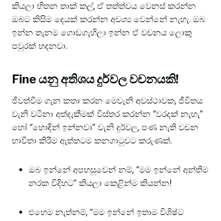
කියලා හිතන තාක් කල්, ඒ තත්ත්වය වෙනස් කරන්න
ඔබට කිසිම දෙයක් කරන්න අවශ්‍ය වෙන්නේ නැහැ. ඔබ
ඉන්න තැනම ගොඩගැහිලා ඉන්න ඒ වචනය ලොකු
පවුරක් හදනවා.
​Fine යනු අතිශය දුර්වල වචනයකි!
​ජීවත්වීම ගැන කතා කරන මෙවැනි අවස්ථාවක, ජීවිතය
වැනි වටිනා අත්දැකීමක් විස්තර කරන්න “වරදක් නැහැ”
හෝ “හොඳින් ඉන්නවා” වැනි දුර්වල, පණ නැති වචන
භාවිතා කිරීම ඇත්තටම කනගාටුවට කරුණක්.
​ඔබ ඉන්නේ අපහසුවෙන් නම්, “මම ඉන්නේ අන්තිම
නරක විදිහට” කියලා කෙළින්ම කියන්න!
​එහෙම නැත්නම්, “මම ඉන්නේ ඉතාම විශිෂ්ට