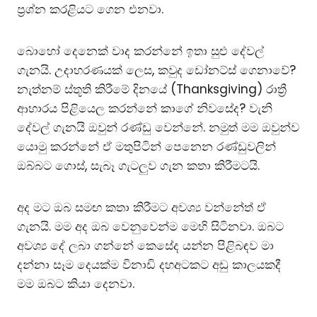
ප්‍රශ්න කරළියට ගෙන එනවා.
​බොහෝ දෙනෙක් වාද කරන්නේ ඉතා සුළු දේවල්
ගැනයි. උදාහරණයක් ලෙස, කවුද ඩෝනට්ස් ගෙනාවේ?
නැත්නම් ස්තූති කිරීමේ දිනයේ (Thanksgiving) රාත්‍රී
ආහාරය පිළියෙල කරන්නේ කාගේ නිවසේද? වැනි
දේවල් ගැනයි ඔවුන් රණ්ඩු වෙන්නේ. නමුත් මම ඔවුන්ව
යොමු කරන්නේ ඒ මතුපිටින් පෙනෙන රණ්ඩුවලින්
ඔබ්බට ගොස්, සැබෑ ගැටලුව ගැන කතා කිරීමටයි.
​අද මට ඔබ සමඟ කතා කිරීමට අවශ්‍ය වන්නේත් ඒ
ගැනයි. මම අද ඔබ වෙනුවෙන්ම මෙහි සිටිනවා. ඔබට
අවශ්‍ය දේ ලබා ගන්නේ කෙසේද යන්න පිළිබඳව මා
දන්නා සෑම දෙයක්ම විනාඩි දහඅටකට අඩු කාලයකදී
මම ඔබට කියා දෙනවා.