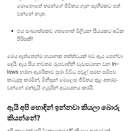
මොහොතේ තමන්ගේ ජීවිතය ගැන සෑහීමකට පත්
වන්නේ නැත.
එය සංඛ්‍යාත්මකව ගතහොත් මිලියන සියයකට අධික
පිරිසකි!
​මෙය ඇත්තෙන්ම භයානක තත්ත්වයක් බව ඇය පෙන්වා
දෙයි. ඇය සිය නවතම රූපවාහිනී වැඩසටහන වන In-
laws හරහා ඇමරිකාව පුරා විවිධ පවුල් සමඟ සමීපව
කටයුතු කරමින්, මිනිසුන් මෙලෙස ජීවිතය තුළ අතරමං
වන්නේ මන්දැයි ගැඹුරින් අධ්‍යයනය කරයි.
​ඇයි අපි හොඳින්
ඉන්නවා කියලා බොරු
කියන්නේ?
​අපි කාගෙන් හරි “කොහොමද?” කියලා ඇහුවොත්