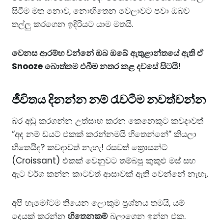
සිටීම මත නොව, නොහිතෙන වෙලාවට පවා ඔබව
තල්ලු කරගෙන ඉදිරියට යාම මතයි.
​වෙනස ආරම්භ වන්නේ ඔබ ඔබේ ඇතුළාන්තයේ ඇති ඒ
Snooze බොත්තම එබීම නතර කළ දවසේ සිටයි!
ජීවිතය දිනන්න නම් රැවටීම නවත්වන්න
​බර අඩු කරගන්න උත්සාහ කරන කෙනෙකුට කවදාවත්
“අද නම් ඩයට් එකක් කරන්නමයි හිතෙන්නේ” කියලා
හිතෙයිද? කවදාවත් නැහැ! රසවත් ක්‍රොසන්ට්
(Croissant) එකක් වෙනුවට තම්බපු කුකුළු මස් සහ
ඇට වර්ග කන්න කාටවත් ආසාවක් ඇති වෙන්නේ නැහැ.
​අපි හැමෝටම තියෙන ලොකුම ප්‍රශ්නය තමයි, යම්
දෙයක් කරන්න
හිතෙනකම්
බලාගෙන ඉන්න එක.