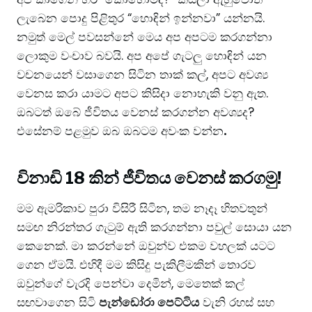
ලැබෙන පොදු පිළිතුර “හොඳින් ඉන්නවා” යන්නයි.
නමුත් මෙල් පවසන්නේ මෙය අප අපටම කරගන්නා
ලොකුම වංචාව බවයි. අප අපේ ගැටලු හොඳින් යන
වචනයෙන් වසාගෙන සිටින තාක් කල්, අපට අවශ්‍ය
වෙනස කරා යාමට අපට කිසිදා නොහැකි වනු ඇත. ​
ඔබටත් ඔබේ ජීවිතය වෙනස් කරගන්න අවශ්‍යද?
එසේනම් පළමුව ඔබ ඔබටම අවංක වන්න
.
විනාඩි 18 කින් ජීවිතය වෙනස් කරගමු!
​මම ඇමරිකාව පුරා විසිරී සිටින, තම නෑදෑ හිතවතුන්
සමඟ නිරන්තර ගැටුම් ඇති කරගන්නා පවුල් සොයා යන
කෙනෙක්. මා කරන්නේ ඔවුන්ව එකම වහලක් යටට
ගෙන ඒමයි. එහිදී මම කිසිදු පැකිලීමකින් තොරව
ඔවුන්ගේ වැරදි පෙන්වා දෙමින්, මෙතෙක් කල්
සඟවාගෙන සිටි
පැන්ඩෝරා පෙට්ටිය
වැනි රහස් සහ