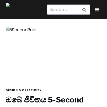
Skip
Search
to
for:
content
DESIGN & CREATIVITY
ඔබේ ජීවිතය 5-Second