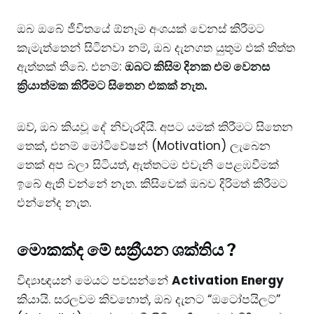
ඔබ ඔබේ ජීවිතයේ ඕනෑම අංශයක් වෙනස් කිරීමට
කැමැත්තෙන් සිටිනවා නම්, ඔබ දැනගත යුතුම එක් තිත්ත
ඇත්තක් තිබේ. ​එනම්:
ඔබට කිසිම දිනක එම වෙනස
ක්‍රියාත්මක කිරීමට සිතෙන එකක් නැත.
​ඔව්, ඔබ කියවූ දේ නිවැරදියි. අපට යමක් කිරීමට සිතෙන
තෙක්, එනම් මෝටිවේෂන් (Motivation) ලැබෙන
තෙක් අප බලා සිටියත්, ඇත්තටම එවැනි පෙළඹවීමක්
ඉබේ ඇති වන්නේ නැත. කිසිවෙක් ඔබව දිරිමත් කිරීමට
එන්නේද නැත.
​මොකක්ද මේ සක්‍රීයන ශක්තිය
?
​විද්‍යාඥයන් මෙයට පවසන්නේ
Activation Energy
කියායි. සරලවම කිවහොත්, ඔබ දැනට “ඔටෝපයිලට්”