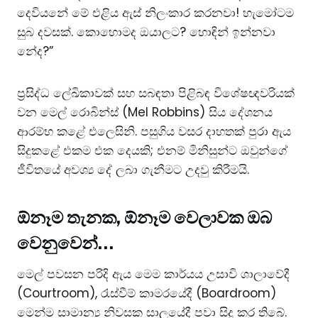
දෙවියනේ මේ එළිය ඇස් නිලංකාර කරනවා! හැමෝටම
සුබ දවසක්. කොහොමද ඔයාලට? හොඳින් ඉන්නවා
නේද?”
​ප්‍රසිද්ධ ලේඛිකාවක් සහ සබඳතා පිළිබඳ විශේෂඥවරියක්
වන මෙල් රොබින්ස් (Mel Robbins) සිය දේශනය
ආරම්භ කළේ එලෙසිනි. පසුගිය වසර දාහතක් පුරා ඇය
සිදුකළේ එකම එක දෙයකි; එනම් මිනිසුන්ට ඔවුන්ගේ
ජීවිතයේ අවශ්‍ය දේ ලබා ගැනීමට උදවු කිරීමයි.
​ඕනෑම තැනක, ඕනෑම වෙලාවක ඔබ
වෙනුවෙන්…
​මෙල් පවසන පරිදි ඇය මෙම කාර්යය උසාවි ශාලාවේදී
(Courtroom), රැස්වීම් කාමරයේදී (Boardroom)
මෙන්ම සාමාන්‍ය නිවසක සාලයේදී පවා සිදු කර තිබේ.