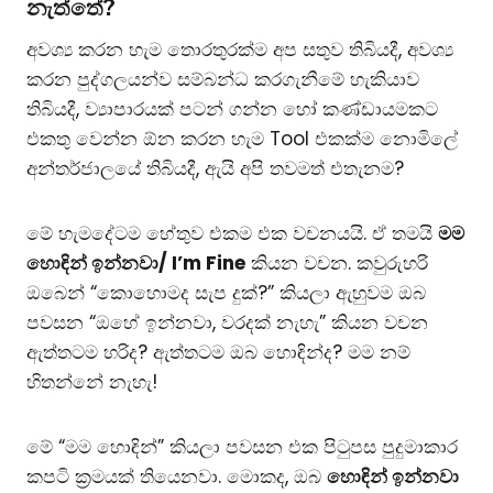
නැත්තේ?
​අවශ්‍ය කරන හැම තොරතුරක්ම අප සතුව තිබියදී, අවශ්‍ය
කරන පුද්ගලයන්ව සම්බන්ධ කරගැනීමේ හැකියාව
තිබියදී, ව්‍යාපාරයක් පටන් ගන්න හෝ කණ්ඩායමකට
එකතු වෙන්න ඕන කරන හැම Tool එකක්ම නොමිලේ
අන්තර්ජාලයේ තිබියදී, ඇයි අපි තවමත් එතැනම?
​මේ හැමදේටම හේතුව එකම එක වචනයයි. ඒ තමයි
මම
හොඳින් ඉන්නවා/ I’m Fine
කියන වචන. කවුරුහරි
ඔබෙන් “කොහොමද සැප දුක්?” කියලා ඇහුවම ඔබ
පවසන “ඔහේ ඉන්නවා, වරදක් නැහැ” කියන වචන
ඇත්තටම හරිද? ඇත්තටම ඔබ හොඳින්ද? මම නම්
හිතන්නේ නැහැ!
​මේ “මම හොඳින්” කියලා පවසන එක පිටුපස පුදුමාකාර
කපටි ක්‍රමයක් තියෙනවා. මොකද, ඔබ
හොඳින් ඉන්නවා