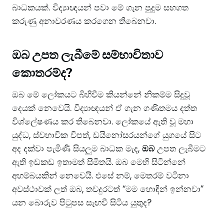
බාධකයක්. විද්‍යාඥයන් පවා මේ ගැන පුදුම සහගත
කරුණු අනාවරණය කරගෙන තිබෙනවා.
​ඔබ උපත ලැබීමේ සම්භාවිතාව
කොතරම්ද?
​ඔබ මේ ලෝකයට බිහිවීම කියන්නේ නිකම්ම සිදුවූ
දෙයක් නෙවෙයි. විද්‍යාඥයන් ඒ ගැන ගණිතමය දත්ත
විශ්ලේෂණය කර තිබෙනවා. ලෝකයේ ඇති වූ මහා
යුද්ධ, ස්වභාවික විපත්, ඩයිනෝසරයන්ගේ යුගයේ සිට
අද දක්වා පැමිණි සියලුම බාධක මැද,
ඔබ
උපත ලැබීමට
ඇති ඉඩකඩ ඉතාමත් සීමිතයි. ​ඔබ මෙහි සිටින්නේ
අහම්බයකින් නෙවෙයි. එසේ නම්, මෙතරම් වටිනා
අවස්ථාවක් ලත් ඔබ, තවදුරටත් “මම හොඳින් ඉන්නවා”
යන බොරුව පිටුපස සැඟවී සිටිය යුතුද?