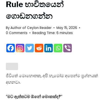
Rule භාවිතයෙන්
ගොඩනගන්න
By
Author of Ceylon Reader
May 15, 2026
0 Comments
Reading Time:
6
minutes
ජීවිතේ මොහොතක, අපි හැමෝම අපෙන්ම ප්‍රශ්නයක්
අහනවා.
“
මට ඇත්තටම ඕනේ මොකක්ද?
“