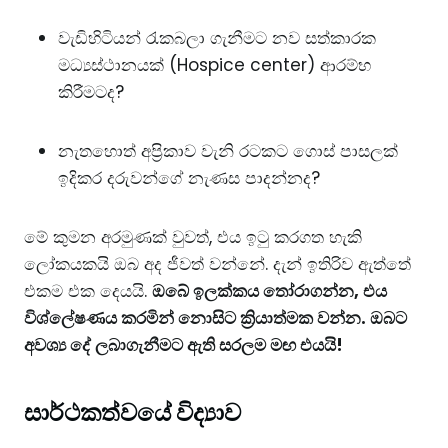
​වැඩිහිටියන් රැකබලා ගැනීමට නව සත්කාරක
මධ්‍යස්ථානයක් (Hospice center) ආරම්භ
කිරීමටද?
​නැතහොත් අප්‍රිකාව වැනි රටකට ගොස් පාසලක්
ඉදිකර දරුවන්ගේ නැණස පාදන්නද?
​මේ කුමන අරමුණක් වුවත්, එය ඉටු කරගත හැකි
ලෝකයකයි ඔබ අද ජීවත් වන්නේ. දැන් ඉතිරිව ඇත්තේ
එකම එක දෙයයි. ​
ඔබේ ඉලක්කය තෝරාගන්න, එය
විශ්ලේෂණය කරමින් නොසිට ක්‍රියාත්මක වන්න. ඔබට
අවශ්‍ය දේ ලබාගැනීමට ඇති සරලම මඟ එයයි!
සාර්ථකත්වයේ විද්‍යාව