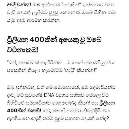
අවදි වන්න!
ඔබ ඇත්තටම “හොඳින්” ඉන්නවාට වඩා
වැඩි දෙයක් ලැබීමට සුදුසු කෙනෙක්. ඔබේ සිහින හඹා
යෑම අදම ආරම්භ කරන්න.
ට්‍රිලියන 400කින් අයෙකු වූ ඔබේ
වටිනාකම!
​”ඩග්, පොඩ්ඩක් නැගිටින්න… ඔයාගේ කොම්පියුටරය
පසෙකින් තියලා හැමෝටම ‘හායි’ කියන්න!”
​ඔබ දන්නවාද, ඩග් මේ මොහොතේ, මේ දෙමාපියන්ට
දාව, මේ සුවිශේෂී DNA ව්‍යුහය සහිතව මෙලොවට
බිහිවීමේ සම්භාවිතාව කොපමණද කියා? එය
ට්‍රිලියන
400කින් එකකි!
ඔව්, ඔබ කියෙව්වා නිවැරදියි. එය
ඇදහිය නොහැකි තරම් පුදුම සහගත දෙයක් නේද?