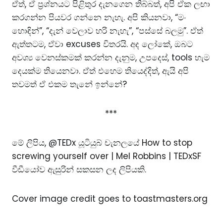
ඒත්, ඒ ප්‍රශ්නයට පිළිතුර දැනගෙන තිබ්බත්, අපි ඒක ලඟා
කරගන්න පියවර ගන්නෙ නැහැ. අපි කියනවා, “මං
හොඳින්”, “දැන් වෙලාව හරි නැහැ”, “පස්සේ බලමු”. ඒත්
ඇත්තටම, ඒවා excuses විතරයි. අද ලෝකේ, ඔබට
අවශ්‍ය වෙනස්කමක් කරන්න දැනුම, උපදෙස්, tools හැම
දෙයක්ම තියෙනවා. ඒත් එහෙම තියෙද්දිත්, ඇයි අපි
තවමත් ඒ එකම තැනේ ඉන්නේ?
***
මේ ලිපිය, @TEDx යූටියුබ් චැනලයේ
How to stop
screwing yourself over | Mel Robbins | TEDxSF
වීඩීයෝව ඇසුරින් සකසන ලද ලිපියකි.
Cover image credit goes to
toastmasters.org