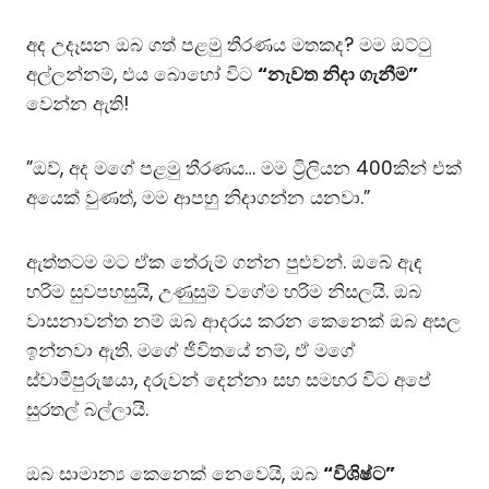
​අද උදෑසන ඔබ ගත් පළමු තීරණය මතකද? මම ඔට්ටු
අල්ලන්නම්, එය බොහෝ විට
“නැවත නිදා ගැනීම”
වෙන්න ඇති!
​”ඔව්, අද මගේ පළමු තීරණය… මම ට්‍රිලියන 400කින් එක්
අයෙක් වුණත්, මම ආපහු නිදාගන්න යනවා.”
​ඇත්තටම මට ඒක තේරුම් ගන්න පුළුවන්. ඔබේ ඇඳ
හරිම සුවපහසුයි, උණුසුම් වගේම හරිම නිසලයි. ඔබ
වාසනාවන්ත නම් ඔබ ආදරය කරන කෙනෙක් ඔබ අසල
ඉන්නවා ඇති. මගේ ජීවිතයේ නම්, ඒ මගේ
ස්වාමිපුරුෂයා, දරුවන් දෙන්නා සහ සමහර විට අපේ
සුරතල් බල්ලායි.
​ඔබ සාමාන්‍ය කෙනෙක් නෙවෙයි, ඔබ
“විශිෂ්ට”