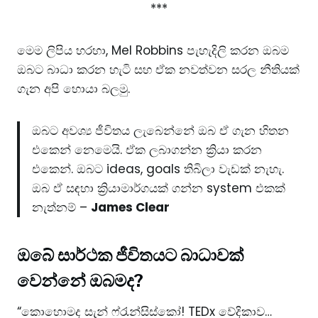
***
මෙම ලිපිය හරහා, Mel Robbins පැහැදිලි කරන ඔබම
ඔබට බාධා කරන හැටි සහ ඒක නවත්වන සරල නීතියක්
ගැන අපි හොයා බලමු.
ඔබට අවශ්‍ය ජීවිතය ලැබෙන්නේ ඔබ ඒ ගැන හිතන
එකෙන් නෙමෙයි. ඒක ලබාගන්න ක්‍රියා කරන
එකෙන්. ඔබට ideas, goals තිබිලා වැඩක් නැහැ.
ඔබ ඒ සඳහා ක්‍රියාමාර්ගයක් ගන්න system එකක්
නැත්නම් –
James Clear
ඔබේ සාර්ථක
ජීවිතය
ට බාධාවක්
වෙන්නේ ඔබමද?
“කොහොමද සැන් ෆ්රැන්සිස්කෝ! TEDx වේදිකාව…