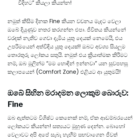
විදිහට” කියලා කියන්න!
​නමුත් කිසිම දිනක Fine කියන වචනය මැදට වෙලා
ඔබේ දියුණුව නතර කරගන්න එපා. ජීවිතය කියන්නේ
වරදක් නැතිව ගෙවා දැමිය යුතු දෙයක් නෙමෙයි, එය
උපරිමයෙන් අත්විඳිය යුතු දෙයක්! ඔබට අවශ්‍ය සියලුම
තොරතුරු ලෝකය සතුයි. නමුත් එය ක්‍රියාත්මක කිරීමට
නම්, ඔබ මුලින්ම “මම හොඳින් ඉන්නවා” යන සුවපහසු
කලාපයෙන් (Comfort Zone) එළියට ආ යුතුමයි!
ඔබේ සිහින මරාදමන
ලොකුම බොරුව:
Fine
​ඔබ ඇත්තටම විශිෂ්ට කෙනෙක් නම්, ඒක ආඩම්බරයෙන්
ලෝකයට කියන්න! සත්‍යයට මුහුණ දෙන්න. බොහෝ
වෙලාවට අපි අපේ සැබෑ හැඟීම් සඟවාගෙන ජීවත්