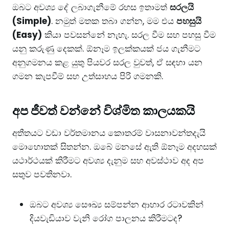
​ඔබට අවශ්‍ය දේ ලබාගැනීමේ රහස ඉතාමත්
සරලයි
(Simple)
. නමුත් මතක තබා ගන්න, මම එය
පහසුයි
(Easy)
කියා පවසන්නේ නැහැ. සරල වීම සහ පහසු වීම
යනු කරුණු දෙකක්. ඕනෑම ඉලක්කයක් ජය ගැනීමට
අනුගමනය කළ යුතු පියවර සරල වුවත්, ඒ සඳහා යන
ගමන කැපවීම් සහ උත්සාහය පිරි ගමනකි.
​අප ජීවත් වන්නේ විශ්මිත කාලයකයි
​අතීතයට වඩා වර්තමානය කොතරම් වාසනාවන්තදැයි
මොහොතක් සිතන්න. ඔබේ මනසේ ඇති ඕනෑම අදහසක්
යථාර්ථයක් කිරීමට අවශ්‍ය දැනුම සහ අවස්ථාව අද අප
සතුව පවතිනවා.
​ඔබට අවශ්‍ය සෞඛ්‍ය සම්පන්න ආහාර රටාවකින්
දියවැඩියාව වැනි රෝග පාලනය කිරීමටද?