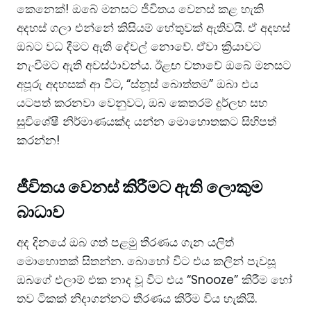
කෙනෙක්! ඔබේ මනසට ජීවිතය වෙනස් කළ හැකි
අදහස් ගලා එන්නේ කිසියම් හේතුවක් ඇතිවයි. ඒ අදහස්
ඔබට වධ දීමට ඇති දේවල් නොවේ. ඒවා ක්‍රියාවට
නැංවීමට ඇති අවස්ථාවන්ය. ​ඊළඟ වතාවේ ඔබේ මනසට
අපූරු අදහසක් ආ විට, “ස්නූස් බොත්තම” ඔබා එය
යටපත් කරනවා වෙනුවට, ඔබ කෙතරම් දුර්ලභ සහ
සුවිශේෂී නිර්මාණයක්ද යන්න මොහොතකට සිහිපත්
කරන්න!
ජීවිතය වෙනස් කිරීමට ඇති ලොකුම
බාධාව
​අද දිනයේ ඔබ ගත් පළමු තීරණය ගැන යලිත්
මොහොතක් සිතන්න. බොහෝ විට එය කලින් පැවසූ
ඔබගේ එලාම් එක නාද වූ විට එය “Snooze” කිරීම හෝ
තව ටිකක් නිදාගන්නට තීරණය කිරීම විය හැකියි.