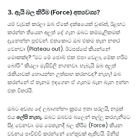
​3.
ඇයි
බල කිරීම (Force) අත්‍යවශ්‍ය?
​යම් වැඩක් කරලා ඔබ ඒකේ දක්ෂයෙක් වුණත්, ඊළඟට
කරන්න තියෙන අලුත් දේ ගැන ඔබට කම්මැලිකමක්
දැනෙන්න පුළුවන්. එතකොට ඔබ එකම තැන නතර
වෙනවා (Plateau out). ඊටපස්සේ කියන්නේ
මොකක්ද? “මට මේ ජොබ් එක එපා වෙලා, මේක හරිම
බෝරිං” කියලා මැසිවිලි නගනවා. හැබැයි ඔබ අලුත්
රැකියාවක් හොයන්න උත්සාහ කරනවද? නැහැ! ඔබ
කරන්නේ ඒ තැනම ඉඳගෙන ඒ ගැනම බැන බැන ඉන්න
එක විතරයි.
​ඔබට අවශ්‍ය දේ ලබාගන්නා ක්‍රමය ඉතා සරලයි, නමුත්
එය
ලේසි නැහැ.
ඔබට ඔබවම බලෙන් තල්ලු කරගැනීමට
සිදු වෙනවා. මම මෙතැනදී බල කිරීම (Force) කියන
වචනය පාවිච්චි කරන්නේ හේතුවක් ඇතිවයි. මිනිස්