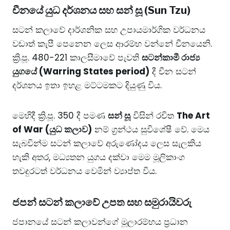
​චීනයේ යුධ දර්ශනය සහ සන් සූ (Sun Tzu)
​සටන් කලාවේ දාර්ශනික සහ උපායමාර්ගික වර්ධනය
වඩාත් කැපී පෙනෙන ලෙස ආරම්භ වන්නේ චීනයෙනි.
ක්‍රි.පූ. 480-221 කාලසීමාවේ පැවති
සටන්කාමී රාජ්‍ය
යුගයේ (Warring States period)
දී චීන සටන්
දර්ශනය ඉතා ඉහළ මට්ටමකට දියුණු විය.
​මෙහිදී ක්‍රි.පූ. 350 දී පමණ
සන් සූ
විසින් රචිත
The Art
of War (යුධ කලාව)
නම් ග්‍රන්ථය සුවිශේෂී වේ. මෙය
සැබවින්ම සටන් කලාවේ අරුණෝදය ලෙස සැලකිය
හැකි අතර, මධ්‍යතන යුගය දක්වා මෙම මූලිකාංග
තවදුරටත් වර්ධනය වෙමින් ව්‍යාප්ත විය.
​ජපන් සටන් කලාවේ උපත සහ සමුරායිවරු
​ජපානයේ සටන් කලාවන්ගේ මූලාරම්භය ප්‍රධාන