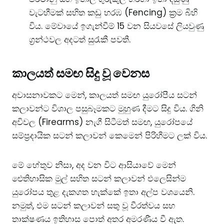
වැටහීමක් සහිත කඩු හරඹ (Fencing) ක්‍රම බිහි
විය. මේවායේ ඉගැන්වීම් 15 වන සියවසේ ලියවුණු
ග්‍රන්ථවල අදටත් සුරැකී පවතී.
​කාලයත් සමඟ සිදු වූ වෙනස
​අවාසනාවකට මෙන්, කාලයත් සමඟ යුරෝපීය සටන්
කලාවන්ට විශාල පසුබෑමකට මුහුණ දීමට සිදු විය. ​ගිනි
අවිවල (Firearms) නැගී සිටීමත් සමඟ, යුරෝපයේ
සම්ප්‍රදායික සටන් කලාවන් කෙමෙන් පිරිහීමට ලක් විය.
​මේ හේතුව නිසා, අද වන විට ආසියාවේ මෙන්
ඓතිහාසික මුල් සහිත සටන් කලාවන් එලෙසින්ම
යුරෝපය තුළ දැකගත හැක්කේ ඉතා අල්ප වශයෙනි.
නමුත්, එම සටන් කලාවන් සතු වූ වීරත්වය සහ
තාක්ෂණය ඉතිහාස පොත් අතර අමරණීය වී ඇත.