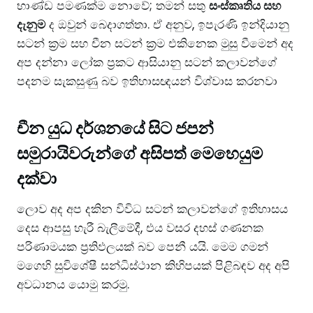
භාණ්ඩ පමණක්ම නොවේ; තමන් සතු
සංස්කෘතිය සහ
දැනුම
ද ඔවුන් බෙදාගත්තා. ඒ අනුව, ඉපැරණි ඉන්දියානු
සටන් ක්‍රම සහ චීන සටන් ක්‍රම එකිනෙක මුසු වීමෙන් අද
අප දන්නා ලෝක ප්‍රකට ආසියානු සටන් කලාවන්ගේ
පදනම සැකසුණු බව ඉතිහාසඥයන් විශ්වාස කරනවා
චීන යුධ දර්ශනයේ සිට ජපන්
සමුරායිවරුන්ගේ අසිපත් මෙහෙයුම
දක්වා
​ලොව අද අප දකින විවිධ සටන් කලාවන්ගේ ඉතිහාසය
දෙස ආපසු හැරී බැලීමේදී, එය වසර දහස් ගණනක
පරිණාමයක ප්‍රතිඵලයක් බව පෙනී යයි. මෙම ගමන්
මගෙහි සුවිශේෂී සන්ධිස්ථාන කිහිපයක් පිළිබඳව අද අපි
අවධානය යොමු කරමු.