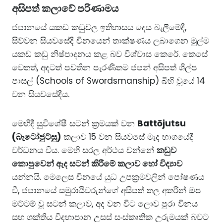
​අසිපත් කලාවේ පරිණාමය
​ජපානයේ යකඩ කඩුවල ඉතිහාසය දෙස බැලීමේදී,
සිව්වන සියවසේදී චීනයෙන් තාක්ෂණය ලබාගෙන මුල්ම
යකඩ කඩු නිෂ්පාදනය කළ බව විශ්වාස කෙරේ. කෙසේ
වෙතත්, අදටත් පවතින පැරණිතම ජපන් අසිපත් ශිල්ප
පාසල් (Schools of Swordsmanship) බිහි වූයේ 14
වන සියවසේදීය.
​මෙහිදී සුවිශේෂී සටන් ක්‍රමයක් වන
Battōjutsu
(බැටෝජුට්සු)
කලාව 15 වන සියවසේ මැද භාගයේදී
වර්ධනය විය. මෙහි සරල අර්ථය වන්නේ
කඩුව
කොපුවෙන් ඇද සටන් කිරීමේ කලාව හෝ විද්‍යාව
යන්නයි. ​මෙලෙස චීනයේ යුධ උපක්‍රමවලින් පෝෂණය
වී, ජපානයේ සමුරායිවරුන්ගේ අසිපත් තල අතරින් ඔප
මට්ටම් වූ සටන් කලාව, අද වන විට ලොව පුරා විනය
සහ ශක්තිය විදහාපාන උසස් සංස්කෘතික උරුමයක් බවට