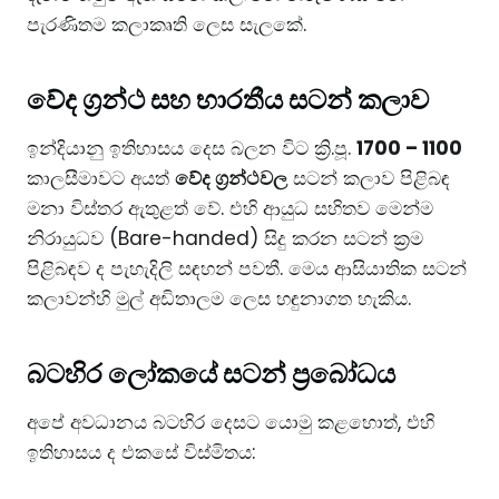
පැරණිතම කලාකෘති ලෙස සැලකේ.
​වේද ග්‍රන්ථ සහ භාරතීය සටන් කලාව
​ඉන්දියානු ඉතිහාසය දෙස බලන විට ක්‍රි.පූ.
1700 – 1100
කාලසීමාවට අයත්
වේද ග්‍රන්ථවල
සටන් කලාව පිළිබඳ
මනා විස්තර ඇතුළත් වේ. එහි ආයුධ සහිතව මෙන්ම
නිරායුධව (Bare-handed) සිදු කරන සටන් ක්‍රම
පිළිබඳව ද පැහැදිලි සඳහන් පවතී. මෙය ආසියාතික සටන්
කලාවන්හි මුල් අඩිතාලම ලෙස හඳුනාගත හැකිය.
​බටහිර ලෝකයේ සටන් ප්‍රබෝධය
​අපේ අවධානය බටහිර දෙසට යොමු කළහොත්, එහි
ඉතිහාසය ද එකසේ විස්මිතය: