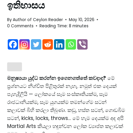
ඉතිහාසය
By
Author of Ceylon Reader
May 10, 2026
0 Comments
Reading Time:
8
minutes
මනුෂ්‍යයා යුද්ධ කරන්න ඉගෙනගත්තේ කවදාද?
මේ
ප්‍රශ්නයට නිශ්චිත පිළිතුරක් නැහැ. නමුත් එක දෙයක්
පැහැදිලියි — ලෝකයේ සෑම සංස්කෘතියක්ම, සෑම
රාජධානියක්ම, සෑම යුගයක්ම තමන්ගේම සටන්
කලාවක් බිහි කරලා තිබුණා. කඩු, හස්ත සටන්, ගොඩබිම
සටන්, kicks, locks, throws… මේ හැම දෙයක්ම අද අපි
Martial Arts කියලා හඳුන්වන ලෝක ව්‍යාප්ත කලාවක්