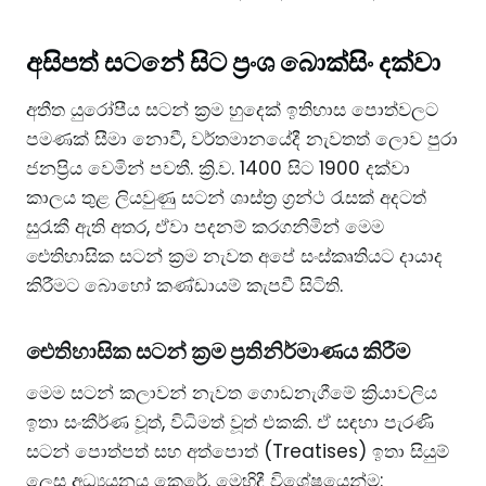
අසිපත් සටනේ සිට ප්‍රංශ බොක්සිං දක්වා
​අතීත යුරෝපීය සටන් ක්‍රම හුදෙක් ඉතිහාස පොත්වලට
පමණක් සීමා නොවී, වර්තමානයේදී නැවතත් ලොව පුරා
ජනප්‍රිය වෙමින් පවතී. ක්‍රි.ව. 1400 සිට 1900 දක්වා
කාලය තුළ ලියවුණු සටන් ශාස්ත්‍ර ග්‍රන්ථ රැසක් අදටත්
සුරැකී ඇති අතර, ඒවා පදනම් කරගනිමින් මෙම
ඓතිහාසික සටන් ක්‍රම නැවත අපේ සංස්කෘතියට දායාද
කිරීමට බොහෝ කණ්ඩායම් කැපවී සිටිති.
​ඓතිහාසික සටන් ක්‍රම ප්‍රතිනිර්මාණය කිරීම
​මෙම සටන් කලාවන් නැවත ගොඩනැගීමේ ක්‍රියාවලිය
ඉතා සංකීර්ණ වූත්, විධිමත් වූත් එකකි. ඒ සඳහා පැරණි
සටන් පොත්පත් සහ අත්පොත් (Treatises) ඉතා සියුම්
ලෙස අධ්‍යයනය කෙරේ. මෙහිදී විශේෂයෙන්ම: