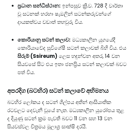
ප්‍රධාන සන්ධිස්ථාන:
ඉන්පසුව ක්‍රි.ව. 728 දී වාර්තා
වූ සටනක් හරහා ෂැඔලින් සටන්කරුවන්ගේ
දායකත්වය වඩාත් තහවුරු විය.
කොරියානු සටන් කලාව:
මධ්‍යකාලීන යුගයේදී
කොරියාවේද සුවිශේෂී සටන් කලාවක් බිහි විය. එය
සිරුම් (Ssireum)
ලෙස හඳුන්වන අතර, 14 වන
සියවසේ සිට එය ඉතා ජනප්‍රිය සටන් කලාවක් බවට
පත් විය.
​අපරදිග (බටහිර) සටන් කලාවේ අභිමනය
​බටහිර ලෝකය ද සටන් ශිල්පය අතින් ආසියාතික
රටවලට දෙවැනි වූයේ නැත. මධ්‍යකාලීන යුරෝපය තුළ
ද දියුණු සටන් ක්‍රම පැවති බවට 11 වන සහ 13 වන
සියවස්වල චිත්‍රමය මූලාශ්‍ර සාක්ෂි දරයි.