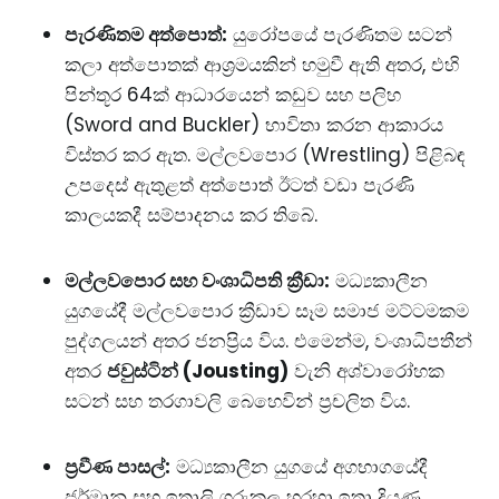
පැරණිතම අත්පොත්:
යුරෝපයේ පැරණිතම සටන්
කලා අත්පොතක් ආශ්‍රමයකින් හමුවී ඇති අතර, එහි
පින්තූර 64ක් ආධාරයෙන් කඩුව සහ පලිහ
(Sword and Buckler) භාවිතා කරන ආකාරය
විස්තර කර ඇත. මල්ලවපොර (Wrestling) පිළිබඳ
උපදෙස් ඇතුළත් අත්පොත් ඊටත් වඩා පැරණි
කාලයකදී සම්පාදනය කර තිබේ.
මල්ලවපොර සහ වංශාධිපති ක්‍රීඩා:
මධ්‍යකාලීන
යුගයේදී මල්ලවපොර ක්‍රීඩාව සෑම සමාජ මට්ටමකම
පුද්ගලයන් අතර ජනප්‍රිය විය. එමෙන්ම, වංශාධිපතීන්
අතර
ජවුස්ටින් (Jousting)
වැනි අශ්වාරෝහක
සටන් සහ තරගාවලි බෙහෙවින් ප්‍රචලිත විය.
ප්‍රවීණ පාසල්:
මධ්‍යකාලීන යුගයේ අගභාගයේදී
ජර්මානු සහ ඉතාලි ගුරුකුල හරහා ඉතා දියුණු