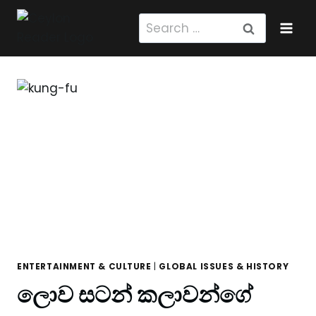
Skip
Search
to
for:
content
ENTERTAINMENT & CULTURE
|
GLOBAL ISSUES & HISTORY
ලොව සටන් කලාවන්ගේ