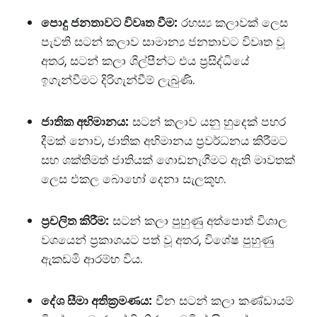
පොදු ජනතාවට විවෘත වීම:
රහස්‍ය කලාවක් ලෙස
පැවති සටන් කලාව සාමාන්‍ය ජනතාවට විවෘත වූ
අතර, සටන් කලා ශිල්පීන්ට එය ප්‍රසිද්ධියේ
ඉගැන්වීමට දිරිගැන්වීම් ලැබුණි.
ජාතික අභිමානය:
සටන් කලාව යනු හුදෙක් පහර
දීමක් නොව, ජාතික අභිමානය ප්‍රවර්ධනය කිරීමට
සහ ශක්තිමත් ජාතියක් ගොඩනැගීමට ඇති මාවතක්
ලෙස එකල බොහෝ දෙනා සැලකූහ.
ප්‍රචලිත කිරීම:
සටන් කලා පුහුණු අත්පොත් විශාල
වශයෙන් ප්‍රකාශයට පත් වූ අතර, විශේෂ පුහුණු
ඇකඩමි ආරම්භ විය.
දේශ සීමා අතික්‍රමණය:
චීන සටන් කලා කණ්ඩායම්