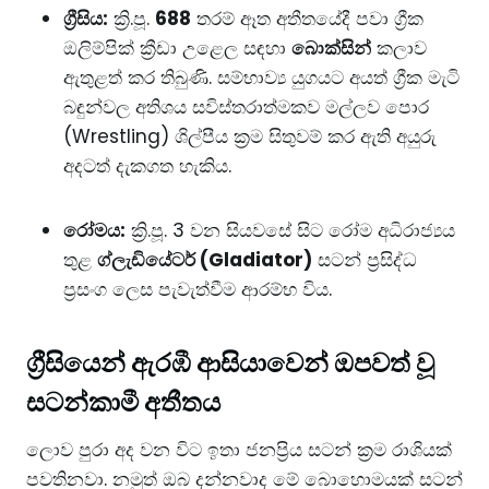
ග්‍රීසිය:
ක්‍රි.පූ.
688
තරම් ඈත අතීතයේදී පවා ග්‍රීක
ඔලිම්පික් ක්‍රීඩා උළෙල සඳහා
බොක්සින්
කලාව
ඇතුළත් කර තිබුණි. සම්භාව්‍ය යුගයට අයත් ග්‍රීක මැටි
බඳුන්වල අතිශය සවිස්තරාත්මකව මල්ලව පොර
(Wrestling) ශිල්පීය ක්‍රම සිතුවම් කර ඇති අයුරු
අදටත් දැකගත හැකිය.
රෝමය:
ක්‍රි.පූ. 3 වන සියවසේ සිට රෝම අධිරාජ්‍යය
තුළ
ග්ලැඩියේටර් (Gladiator)
සටන් ප්‍රසිද්ධ
ප්‍රසංග ලෙස පැවැත්වීම ආරම්භ විය.
ග්‍රීසියෙන් ඇරඹී ආසියාවෙන් ඔපවත් වූ
සටන්කාමී අතීතය
​ලොව පුරා අද වන විට ඉතා ජනප්‍රිය සටන් ක්‍රම රාශියක්
පවතිනවා. නමුත් ඔබ දන්නවාද මේ බොහොමයක් සටන්