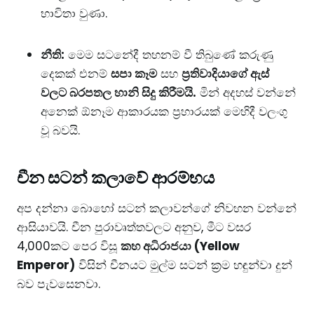
භාවිතා වුණා.
නීති:
මෙම සටනේදී තහනම් වී තිබුණේ කරුණු
දෙකක් එනම්
සපා කෑම
සහ
ප්‍රතිවාදියාගේ ඇස්
වලට බරපතල හානි සිදු කිරීමයි.
මින් අදහස් වන්නේ
අනෙක් ඕනෑම ආකාරයක ප්‍රහාරයක් මෙහිදී වලංගු
වූ බවයි.
​චීන සටන් කලාවේ ආරම්භය
​අප දන්නා බොහෝ සටන් කලාවන්ගේ නිවහන වන්නේ
ආසියාවයි. චීන පුරාවෘත්තවලට අනුව, මීට වසර
4,000කට පෙර විසූ
කහ අධිරාජයා (Yellow
Emperor)
විසින් චීනයට මුල්ම සටන් ක්‍රම හඳුන්වා දුන්
බව පැවසෙනවා.