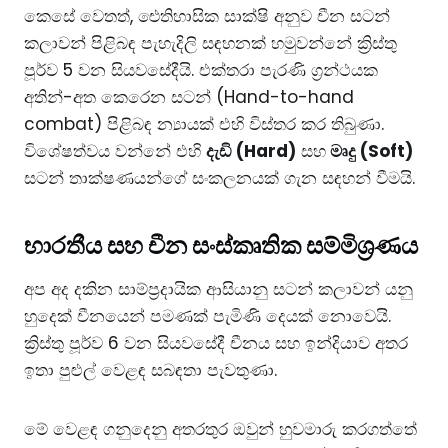
​කෙසේ වෙතත්, ඓතිහාසික සාක්ෂි අනුව චීන සටන්
කලාවන් පිළිබඳ පැහැදිලි සඳහනක් හමුවන්නේ ක්‍රිස්තු
පූර්ව 5 වන සියවසේදීයි. එක්තරා පැරණි ග්‍රන්ථයක
අතින්-අත කෙරෙන සටන් (Hand-to-hand
combat) පිළිබඳ න්‍යායක් එහි විස්තර කර තිබුණා.
විශේෂත්වය වන්නේ එහි
දැඩි (Hard)
සහ
මෘදු (Soft)
සටන් තාක්ෂණයන්ගේ සංකලනයක් ගැන සඳහන් වීමයි.
​භාරතීය සහ චීන සංස්කෘතික සම්මිශ්‍රණය
​අප අද දකින සාම්ප්‍රදායික ආසියානු සටන් කලාවන් යනු
හුදෙක් චීනයෙන් පමණක් පැමිණි දෙයක් නොවෙයි.
ක්‍රිස්තු පූර්ව 6 වන සියවසේදී චීනය සහ ඉන්දියාව අතර
ඉතා පුළුල් වෙළඳ සබඳතා පැවතුණා.
​මේ වෙළඳ ගනුදෙනු අතරතුර ඔවුන් හුවමාරු කරගත්තේ