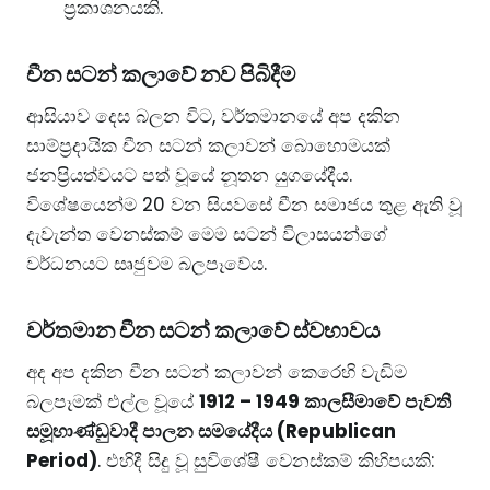
ප්‍රකාශනයකි.
​චීන සටන් කලාවේ නව පිබිදීම
​ආසියාව දෙස බලන විට, වර්තමානයේ අප දකින
සාම්ප්‍රදායික චීන සටන් කලාවන් බොහොමයක්
ජනප්‍රියත්වයට පත් වූයේ නූතන යුගයේදීය.
විශේෂයෙන්ම 20 වන සියවසේ චීන සමාජය තුළ ඇති වූ
දැවැන්ත වෙනස්කම් මෙම සටන් විලාසයන්ගේ
වර්ධනයට සෘජුවම බලපෑවේය.
​වර්තමාන චීන සටන් කලාවේ ස්වභාවය
​අද අප දකින චීන සටන් කලාවන් කෙරෙහි වැඩිම
බලපෑමක් එල්ල වූයේ
1912 – 1949 කාලසීමාවේ පැවති
සමූහාණ්ඩුවාදී පාලන සමයේදීය (Republican
Period)
. එහිදී සිදු වූ සුවිශේෂී වෙනස්කම් කිහිපයකි: