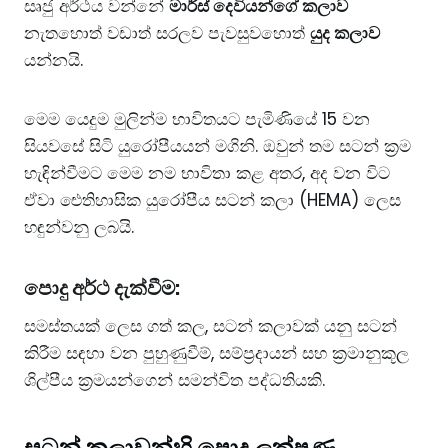
සෘජු අර්ථය වන්නේ
මාර්ස් දෙවියන්ගේ කලාව
නැතහොත් වඩාත් සරලව පැවසුවහොත්
යුද කලාව
යන්නයි.
​මෙම යෙදුම මුලින්ම භාවිතයට පැමිණියේ 15 වන
සියවසේ සිටි යුරෝපීයයන් මගිනි. ඔවුන් තම සටන් ක්‍රම
හැඳින්වීමට මෙම නම භාවිතා කළ අතර, අද වන විට
ඒවා ඓතිහාසික යුරෝපීය සටන් කලා (HEMA) ලෙස
හඳුන්වනු ලබයි.
පොදු අර්ථ දැක්වීම:
සමස්තයක් ලෙස ගත් කල, සටන් කලාවක් යනු සටන්
කිරීම සඳහා වන පුහුණුවීම්, සම්ප්‍රදායන් සහ ක්‍රමානුකූල
ශිල්පීය ක්‍රමයන්ගෙන් සමන්විත පද්ධතියකි.
​සටන් කලාවන්හි පොදු ලක්ෂණ