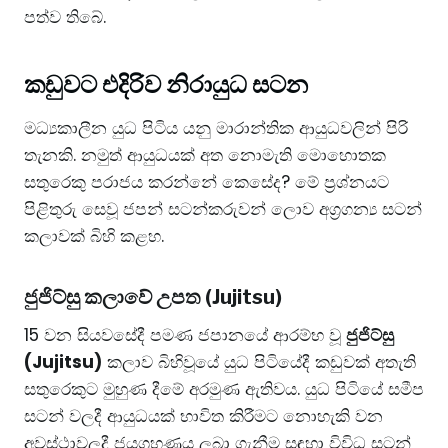
පත්ව තිබේ.
කඩුවට එදිරිව නිරායුධ සටන
​මධ්‍යකාලීන යුධ පිටිය යනු මාරාන්තික ආයුධවලින් පිරි
තැනකි. නමුත් ආයුධයක් අත නොමැති මොහොතක
සතුරෙකු පරාජය කරන්නේ කෙසේද? මේ ප්‍රශ්නයට
පිළිතුරු සෙවූ ජපන් සටන්කරුවන් ලොව අග්‍රගන්‍ය සටන්
කලාවක් බිහි කළහ.
​ජුජිට්සු කලාවේ උපත (Jujitsu)
​15 වන සියවසේදී පමණ ජපානයේ ආරම්භ වූ
ජුජිට්සු
(Jujitsu)
කලාව බිහිවූයේ යුධ පිටියේදී කඩුවක් අතැති
සතුරෙකුට මුහුණ දීමේ අරමුණ ඇතිවය. යුධ පිටියේ සමීප
සටන් වලදී ආයුධයක් භාවිත කිරීමට නොහැකි වන
අවස්ථාවලදී ජයග්‍රහණය ලබා ගැනීම සඳහා විවිධ සටන්