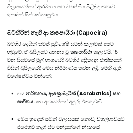
විලාසයන්ගේ ආරම්භය සහ ව්‍යාප්තිය පිළිබඳ කතාව
ඉතාමත් සිත්ගන්නාසුළුය.
​බටහිරින් නැගී ආ කපොයිරා (Capoeira)
​බටහිර දෙසින් තවත් සුවිශේෂී සටන් කලාවක් අපට
හමුවේ. ඒ බ්‍රසීලයට අනන්‍ය වූ
කපොයිරා
කලාවයි. 16
වන සියවසේ මුල් භාගයේදී බටහිර අප්‍රිකානු ජාතිකයන්
විසින් බ්‍රසීලයේදී මෙය නිර්මාණය කරන ලදී. මෙහි ඇති
විශේෂත්වය වන්නේ:
​එය
නර්තනය, ඇක්‍රොබැටික් (Acrobatics) සහ
සංගීතය
යන අංගයන්ගේ අපූරු එකතුවකි.
​මෙය හුදෙක් සටන් විලාසයක් නොව, වහල්භාවයට
එරෙහිව නැගී සිටි මිනිසුන්ගේ නිදහසේ