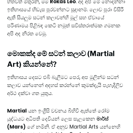
හිතවත් මිතුරනි, මම
Rokas Leo
. අද අපි මේ නොදන්නා
ඉතිහාසයේ හිඩැස පුරවන්නට සූදානම්. ලොව පුරා විසිරී
ඇති සියලුම සටන් කලාවන්හි මුල් සහ ඒවායේ
පරිණාමය පිළිබඳ කෙටි නමුත් සවිස්තරාත්මක ගමනක
අපි අද නිරත වෙමු.
​මොකක්ද මේ සටන් කලාව (Martial
Art) කියන්නේ?
​ඉතිහාසය දෙසට එබී බැලීමට පෙර, අප මුලින්ම සටන්
කලාව යන්නෙන් අදහස් කරන්නේ කුමක්දැයි පැහැදිලිව
අර්ථ දක්වා ගත යුතුය.
Martial
යන ඉංග්‍රීසි වචනය බිහිවී ඇත්තේ රෝම
යුද්ධයට අධිපති දෙවියන් ලෙස සැලකෙන
මාර්ස්
(Mars)
ගේ නමිනි. ඒ අනුව Martial Arts යන්නෙහි