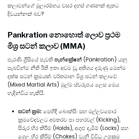
කලාවන්ගේ මූලාරම්භය වසර දහස් ගණනක් ඈතට
දිවයන්නක් බව?
​Pankration නොහොත් ලොව ප්‍රථම
මිශ්‍ර සටන් කලාව (MMA)
​පැරණි ග්‍රීසියේ පැවති
පැන්ක්‍රේෂන්
(Pankration) යනු
සැබවින්ම නීති රීති ඉතා අවම වූ, අතිශය දරුණු මෙන්ම
දක්ෂ සටන් ක්‍රමයක්. වර්තමාන මිශ්‍ර සටන් කලාවේ
(Mixed Martial Arts) මුල්ම ස්වරූපය ලෙස මෙය
හැඳින්විය හැකියි.
සටන් ක්‍රම:
මෙහිදී බොක්සිං සහ මල්ලවපොර
ක්‍රමවේදවලට අමතරව පා පහරවල් (Kicking),
සිරුර හිර කිරීම් (Holds), අගුළු දැමීම් (Locks) සහ
ගෙල හිර කිරීම් (Chokes) වැනි විවිධ උපක්‍රම