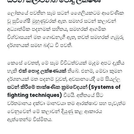
​ලෝකයේ පවතින සෑම සටන් ශෛලියකටම ආවේණික
වූ සුවිශේෂී මුහුණුවරක් ඇත. සමහර සටන් කලාවන්
අධ්‍යාත්මික පදනමක් සහිතය, සමහරක් ආගමික
විශ්වාසයන් මත ගොඩනැගී ඇත, තවත් සමහරක් ගැඹුරු
දර්ශනයක් සමඟ බද්ධ වී පවතී.
​කෙසේ වෙතත්, මේ සෑම විවිධත්වයක් මැදම අපට දැකිය
හැකි
එක් පොදු ලක්ෂණයක්
තිබේ. එනම්, මේවා කුමන
දර්ශනයක් මත පදනම් වුවත්, අවසානයේදී මේ සියල්ල
සටන් කිරීමේ තාක්ෂණික ක්‍රමවේදයන් (Systems of
fighting techniques)
වීමයි. ​අතීතයේ සිට
වර්තමානය දක්වා මානවයා තම ආරක්ෂාව සහ පැවැත්ම
වෙනුවෙන් මේ කලාවන් දියුණු කළ ආකාරය
ඇත්තෙන්ම විස්මිතය.