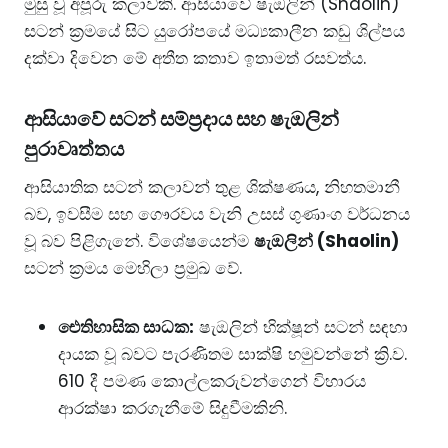
මුසු වූ අපූරු කලාවකි. ආසියාවේ ෂැඔලින් (Shaolin)
සටන් ක්‍රමයේ සිට යුරෝපයේ මධ්‍යකාලීන කඩු ශිල්පය
දක්වා දිවෙන මේ අතීත කතාව ඉතාමත් රසවත්ය.
​ආසියාවේ සටන් සම්ප්‍රදාය සහ ෂැඔලින්
පුරාවෘත්තය
​ආසියාතික සටන් කලාවන් තුළ ශික්ෂණය, නිහතමානී
බව, ඉවසීම සහ ගෞරවය වැනි උසස් ගුණාංග වර්ධනය
වූ බව පිළිගැනේ. විශේෂයෙන්ම
ෂැඔලින් (Shaolin)
සටන් ක්‍රමය මෙහිලා ප්‍රමුඛ වේ.
ඓතිහාසික සාධක:
ෂැඔලින් භික්ෂූන් සටන් සඳහා
දායක වූ බවට පැරණිතම සාක්ෂි හමුවන්නේ ක්‍රි.ව.
610 දී පමණ කොල්ලකරුවන්ගෙන් විහාරය
ආරක්ෂා කරගැනීමේ සිදුවීමකිනි.