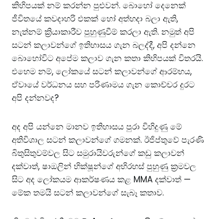
කිහිපයක් නම් කරන්න පුළුවන්. බොහෝ දෙනෙක්
ජීවිතයේ කවදාහරි එකක් හෝ අත්හදා බලා ඇති,
නැත්නම් ක්‍රියාකාරීව පුහුණුවීම් කරලා ඇති. නමුත් අපි
සටන් කලාවන්ගේ ඉතිහාසය ගැන බලද්දී, අපි දන්නෙ
බොහෝවිට අපේම කලාව ගැන කතා කිහිපයක් විතරයි.
එහෙම නම්, ලෝකයේ සටන් කලාවන්ගේ ආරම්භය,
ඒවායේ වර්ධනය සහ පරිණාමය ගැන කොච්චර දුරට
අපි දන්නවද?
අද අපි යන්නෙ මානව ඉතිහාසය පුරා විහිදුණු මේ
අතිවිශාල සටන් කලාවන්ගේ ගමනක්. ඊජිප්තුවේ පැරණි
බිතුසිතුවම්වල සිට සමුරායිවරුන්ගේ කඩු කලාවන්
දක්වාත්, ෂාඔලින් භික්ෂූන්ගේ අභිරහස් පුහුණු ක්‍රමවල
සිට අද ලෝකයම ආකර්ෂණය කළ MMA දක්වාත් —
මේක තමයි සටන් කලාවන්ගේ සැබෑ කතාව.