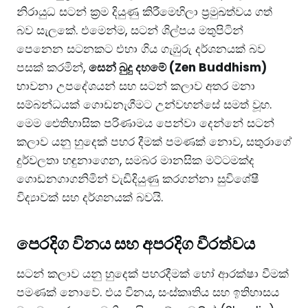
නිරායුධ සටන් ක්‍රම දියුණු කිරීමෙහිලා ප්‍රමුඛත්වය ගත්
බව සැලකේ. එමෙන්ම, සටන් ශිල්පය මතුපිටින්
පෙනෙන සටනකට එහා ගිය ගැඹුරු දර්ශනයක් බව
පසක් කරමින්,
සෙන් බුදු දහමේ (Zen Buddhism)
භාවනා උපදේශයන් සහ සටන් කලාව අතර මනා
සම්බන්ධයක් ගොඩනැගීමට උන්වහන්සේ සමත් වූහ. ​
මෙම ඓතිහාසික පරිණාමය පෙන්වා දෙන්නේ සටන්
කලාව යනු හුදෙක් පහර දීමක් පමණක් නොව, සතුරාගේ
දුර්වලතා හඳුනාගෙන, සමබර මානසික මට්ටමක්ද
ගොඩනගාගනිමින් වැඩිදියුණු කරගන්නා සුවිශේෂී
විද්‍යාවක් සහ දර්ශනයක් බවයි.
පෙරදිග විනය සහ අපරදිග වීරත්වය
​සටන් කලාව යනු හුදෙක් පහරදීමක් හෝ ආරක්ෂා වීමක්
පමණක් නොවේ. එය විනය, සංස්කෘතිය සහ ඉතිහාසය