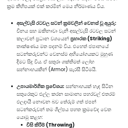
ක්‍රම කිහිපයක් එක් කරමින් මෙය නිර්මාණය විය.
අසල්වැසි රටවල සටන් ක්‍රමවලින් වෙනස් වූ අයුරු:
චීනය සහ ඔකිනාවා වැනි අසල්වැසි රටවල සටන්
කලාවන් ප්‍රධාන වශයෙන්
ප්‍රහාරක (Striking)
තාක්ෂණය මත පදනම් විය. එහෙත් ජපානයේ
සටන්කරුවන්ට වෙනස්ම අභියෝගයකට මුහුණ
දීමට සිදු විය. ඒ සතුරා ශක්තිමත් ලෝහ
සන්නාහයකින් (Armor) සැරසී සිටීමයි.
උපායමාර්ගික ප්‍රවේශය:
සන්නාහයක් හැඳ සිටින
සතුරෙකුට එල්ල කරන සාමාන්‍ය පහරවල් එතරම්
ඵලදායී නොවන බව තේරුම් ගත් ජපන්
සටන්කරුවන් තම ශිල්පය පහත ක්‍රමවේද වෙත
යොමු කළහ:
විසි කිරීම් (Throwing)