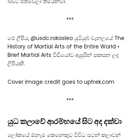
බවට පත්වෙලා තියෙනවා.
***
මේ ලිපිය, @usdc.rokasleo යූටියුබ් චැනලයේ
The
History of Martial Arts of the Entire World •
Brief Martial Arts
වීඩීයෝව ඇසුරින් සකසන ලද
ලිපියකි.
Cover image credit goes to
uptrek.com
***
යුධ කලාවේ ආරම්භයේ සිට අද දක්වා
ලෝකයේ ඕනෑම කෙනෙකුට විවිධ සටන් කලාවන්