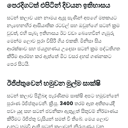
පෙරදිගටත් එපිටින් දිවයන ඉතිහාසය
​සටන් කලාව යන නාමය ඇසූ සැණින් අපගේ මතකයට
නැඟෙනහිර ආසියාතික රටවල් සහ ඔවුන්ගේ සටන් ක්‍රම
වුවත්, එහි සැබෑ ඉතිහාසය ඊට වඩා බෙහෙවින් ගැඹුරු
මෙන්ම ලොව පුරා විසිරී ගිය එකකි. මිනිසා සිය
ආරක්ෂාව සහ ජයග්‍රහණය උදෙසා සටන් ක්‍රම පද්ධතිගත
කිරීම ආරම්භ කර ඇත්තේ මීට වසර දහස් ගණනකට
පෙර සිටයි.
​ඊජිප්තුවෙන් හමුවන මුල්ම සාක්ෂි
​සටන් කලාව පිළිබඳ පැරණිතම සාක්ෂි අපට හමුවන්නේ
පුරාණ ඊජිප්තුවෙනි. ක්‍රි.පූ.
3400
තරම් ඈත අතීතයේදී
පවා යුද සහ සටන් ජවනිකා ඇතුළත් සිතුවම් නිර්මාණය
කිරීමට ඊජිප්තු වැසියන් සමත් වී තිබේ. මෙය ලොව
දැනට හමුවී ඇති සටන් කලාවන් නිරූපණය වන