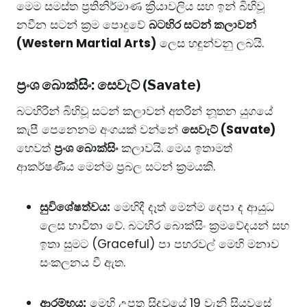
​මෙම සමස්ත ප්‍රතිනිර්මාණ ක්‍රියාවලිය සහ ඉන් බිහිවූ
නවීන සටන් ක්‍රම පොදුවේ
බටහිර සටන් කලාවන්
(Western Martial Arts)
ලෙස හඳුන්වනු ලබයි.
​ප්‍රංශ බොක්සිං: සෙවැට් (Savate)
​බටහිරින් බිහිවූ සටන් කලාවන් අතරින් නූතන යුගයේ
කැපී පෙනෙනම අංගයක් වන්නේ
සෙවැට් (Savate)
හෙවත්
ප්‍රංශ බොක්සිං
කලාවයි. මෙය ඉතාමත්
ආකර්ෂණීය මෙන්ම ප්‍රබල සටන් ක්‍රමයකි.
සුවිශේෂත්වය:
මෙහිදී දෑත් මෙන්ම දෙපා ද ආයුධ
ලෙස භාවිතා වේ. බටහිර බොක්සිං ක්‍රමවේදයන් සහ
ඉතා සුමට (Graceful) පා පහරවල් මෙහි මනාව
සංකලනය වී ඇත.
ආරම්භය:
මෙහි උපත සිදුවූයේ 19 වැනි සියවසේ