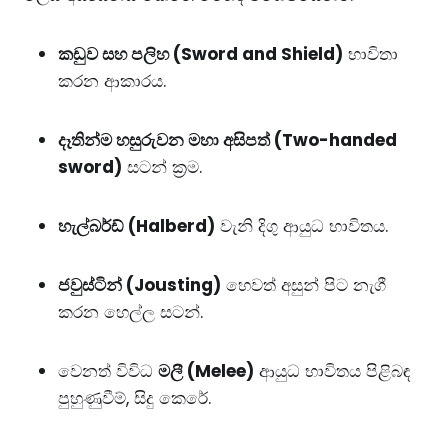
කඩුව සහ පලිහ (Sword and Shield)
භාවිතා
කරන ආකාරය.
දෑතින්ම හසුරුවන මහා අසිපත් (Two-handed
sword)
සටන් ක්‍රම.
හැල්බර්ඩ් (Halberd)
වැනි දිගු ආයුධ භාවිතය.
ජවුස්ටින් (Jousting)
හෙවත් අසුන් පිට නැගී
කරන හෙල්ල සටන්.
​වෙනත් විවිධ
මලී (Melee)
ආයුධ භාවිතය පිළිබඳ
පුහුණුවීම්, සිදු කෙරේ.