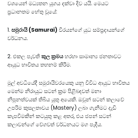
වශයෙන් මධ්‍යතන යුගය දක්වා දිව යයි. මෙයට
ප්‍රධානතම හේතු වූයේ:
1.
සමුරායි (Samurai)
වීරයන්ගේ යුධ සම්ප්‍රදායන්ගේ
වර්ධනය.
2. ​එකල පැවති
කුල ක්‍රමය
හරහා සාමාන්‍ය ජනතාවට
ආයුධ භාවිතය තහනම් කිරීම.
​මුල් අවධියේදී සමුරායිවරයෙකු යනු විවිධ ආයුධ භාවිතය
මෙන්ම නිරායුධ සටන් ක්‍රම පිළිබඳවත් මනා
නිපුනත්වයක් තිබිය යුතු අයෙකි. ඔවුන් සටන් කලාවේ
උපරිම කුසලතාවය (Mastery) ලබා ගැනීමට දැඩි
කැපවීමකින් කටයුතු කළ අතර, එය ජපන් සටන්
කලාවන්ගේ වේගවත් වර්ධනයට මග පෑදීය.