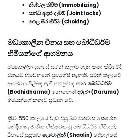
නිශ්චල කිරීම් (Immobilizing)
සන්ධි අගුළු දැමීම් (Joint locks)
ගෙල සිර කිරීම් (Choking)
​මධ්‍යකාලීන චීනය සහ බෝධිධර්ම
හිමියන්ගේ ආගමනය
​මධ්‍යකාලීන යුගයේ සටන් කලාව ගැන කතා කිරීමේදී
චීනයට හිමිවන්නේ සුවිශේෂී තැනකි. සටන් කලාවේ
ආරම්භය පිළිබඳ ඇති ජනප්‍රවාද අතර
බෝධිධර්ම
(Bodhidharma)
නොහොත්
දරුමා (Daruma)
හිමියන්ගේ කතාව ප්‍රධාන වේ.
​ක්‍රි.ව. 550 කාලයේ වැඩ විසූ බව විශ්වාස කෙරෙන
ඉන්දියානු ජාතික භික්ෂුවක වූ බෝධිධර්ම හිමියන්,
චීනයේ සුප්‍රකට
ෂැවොලින් (Shaolin)
දේවාලයේ