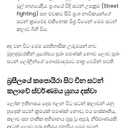
මුල් භාගයේදීය. ප්‍රංශයේ වීදි සටන් උපක්‍රම (Street
fighting) සහ එවකට සිටි ප්‍රංශ නාවිකයන්ගේ
සටන් ක්‍රමවේද එකිනෙක මිශ්‍ර වීමෙන් මෙම සටන්
කලාව බිහි විය.
​අද වන විට මෙම ඓතිහාසික උරුමයන් නව
මුහුණුවරකින් යුරෝපය පුරා පමණක් නොව ලොව පුරා
සටන් ලෝලීන්ගේ ගෞරවාදරයට පාත්‍ර වෙමින් පවතී.
බ්‍රසීලයේ කපොයිරා සිට චීන සටන්
කලාවේ ස්වර්ණමය යුගය දක්වා
​ලෝක ඉතිහාසය දෙස බලන විට සටන් කලාවන් යනු
හුදෙක් සටන් ක්‍රමයක් පමණක් නොව, එය සංස්කෘතිය,
කලාව සහ ජාතික අභිමානය මුසු වූ අපූරු නිර්මාණයකි.
අදටත් ලොව පුරා අතිශය ජනප්‍රිය මෙම සටන්