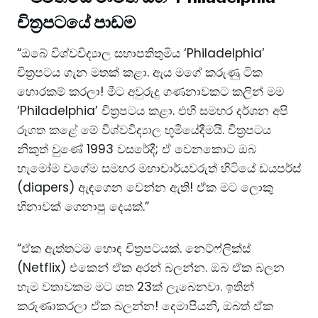
චිත්‍රපටයේ පාඩම
“ඔබේ විශ්වවිද්‍යාල සභාපතිතුමිය ‘Philadelphia’
චිත්‍රපටය ගැන මතක් කළා. ඇය මගේ කරුණු ටික
හොරකම් කරලා! මීට අවුරුදු ගණනාවකට කලින් මම
‘Philadelphia’ චිත්‍රපටය කළා. එහි සමහර දර්ශන අපි
රූගත කළේ මේ විශ්වවිද්‍යාල භූමියේදීමයි. චිත්‍රපටය
නිකුත් වුණේ 1993 වසරේදී; ඒ වෙනකොට ඔබ
හැමෝම වගේම සමහර මහාචාර්යවරුත් හිටියේ ඩයපර්ස්
(diapers) ඇඳගෙන වෙන්න ඇති! ඒක මට ලොකු
හිනාවක් ගෙනාපු දෙයක්.”
“ඒක ඇත්තටම හොඳ චිත්‍රපටයක්. නෙට්ෆ්ලික්ස්
(Netflix) එකෙන් ඒක අරන් බලන්න. ඔබ ඒක බලන
හැම වතාවකම මට ශත 23ක් ලැබෙනවා. ඉතින්
කරුණාකරලා ඒක බලන්න! දෙමාපියනි, ඔබත් ඒක