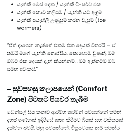
යැන්කී මේස් දෙක / යැන්කී ටී-ෂර්ට් එක
යැන්කී කොට කලිසම / යැන්කී යට ඇඳුම්
යැන්කී පයැඟිලි උණුසුම් කරන වැසුම් (toe
warmers)
“ඒත් දාගෙන නැත්තේ එකම එක දෙයක් විතරයි — ඒ
තමයි මගේ යැන්කී තොප්පිය. කොහොම වුණත්, මම
ඔබට එක දෙයක් දැන් කියන්නම්… මම ඇත්තටම ඔබ
සමඟ අවංකයි.”
–
සුවපහසු කලාපයෙන් (Comfort
Zone) පිටතට පියවර තැබීම
ඩෙන්සල් සිය කතාව ආරම්භ කරමින් පවසන්නේ තමන්
දහස් ගණනක් ඉදිරියේ කතා කිරීමට බියක් සහ චකිතයක්
දක්වන බවයි. ඔහු පවසන්නේ, චිත්‍රපටයක නම් තමන්ට