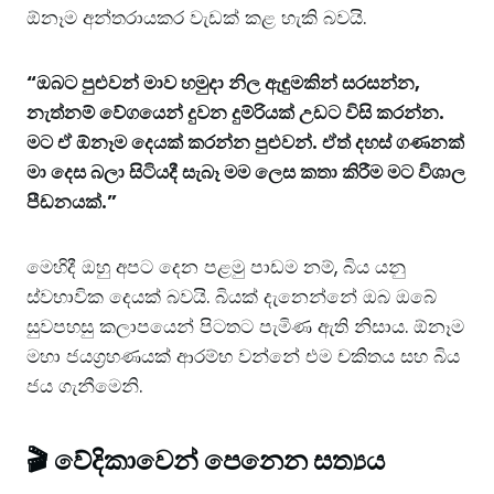
ඕනෑම අන්තරායකර වැඩක් කළ හැකි බවයි.
“ඔබට පුළුවන් මාව හමුදා නිල ඇඳුමකින් සරසන්න,
නැත්නම් වේගයෙන් දුවන දුම්රියක් උඩට විසි කරන්න.
මට ඒ ඕනෑම දෙයක් කරන්න පුළුවන්. ඒත් දහස් ගණනක්
මා දෙස බලා සිටියදී සැබෑ මම ලෙස කතා කිරීම මට විශාල
පීඩනයක්.”
මෙහිදී ඔහු අපට දෙන පළමු පාඩම නම්, බිය යනු
ස්වභාවික දෙයක් බවයි. බියක් දැනෙන්නේ ඔබ ඔබේ
සුවපහසු කලාපයෙන් පිටතට පැමිණ ඇති නිසාය. ඕනෑම
මහා ජයග්‍රහණයක් ආරම්භ වන්නේ එම චකිතය සහ බිය
ජය ගැනීමෙනි.
🎬 වේදිකාවෙන් පෙනෙන සත්‍යය