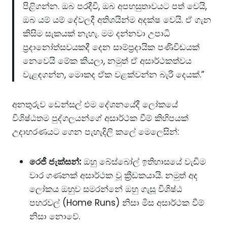
පිළිගන්න. ඔබ පරදීවි, ඔබ අපහසුතාවයට පත් වෙයි,
ඔබ යම් යම් දේවලදී අතිශයින්ම අදක්ෂ වෙයි. ඒ ගැන
කිසිම සැකයක් නැහැ. මම දන්නවා උපාධි
ප්‍රදානෝත්සවයකදී දෙන සාම්ප්‍රදායික පණිවිඩයක්
නෙවෙයි මේක කියලා, නමුත් ඒ අසාර්ථකත්වය
වැළඳගන්න, මොකද ඒක වළක්වන්න බැරි දෙයක්.”
අනතුරුව ඩෙන්සල් එම දේශනයේදී ලෝකයේ
විශිෂ්ඨතම පුද්ගලයන්ගේ අසාර්ථක වීම් කිහිපයක්
උදාහරණයට ගෙන පැහැදිලි කලේ මෙලෙසින්:
රෙජී ජැක්සන්:
ඔහු බේස්බෝල් ඉතිහාසයේ වැඩිම
වාර ගණනක් අසාර්ථක වූ ක්‍රීඩකයායි. නමුත් අද
ලෝකය ඔහුව සමරන්නේ ඔහු ගැසූ විශිෂ්ඨ
පහරවල් (Home Runs) නිසා මිස අසාර්ථක වීම්
නිසා නොවේ.