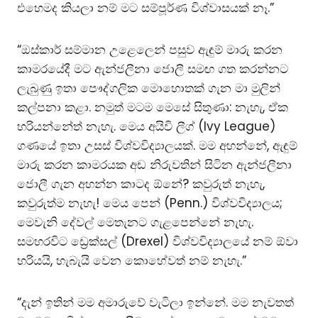
එහෙමද කියලා නම් මට සම්පූර්ණ විශ්වාසයක් නෑ.”
“ඔස්කාර් සම්මාන උළෙලෙන් පසුව ඇඳුම් මාරු කරන
කාමරයේදී මට ඇන්ජලීනා ජොලී සමඟ ගත කරන්නට
ලැබුණු ඉතා පෞද්ගලික මොහොතක් ගැන මා මුලින්
කල්පනා කළා. නමුත් මටම මෙසේ සිතුණා: නැහැ, ඒක
හරියන්නේත් නැහැ. මෙය අයිවි ලීග් (Ivy League)
ගණයේ ඉතා උසස් විශ්වවිද්‍යාලයක්. මම අහන්නේ, ඇඳුම්
මාරු කරන කාමරයක අඩ නිරුවතින් සිටින ඇන්ජලීනා
ජොලී ගැන අහන්න කාටද ඕනේ? කවුරුත් නැහැ,
කවුරුත්ම නැහැ! මෙය පෙන් (Penn.) විශ්වවිද්‍යාලය;
මෙවැනි දේවල් මෙතැනට ගැළපෙන්නේ නැහැ.
සමහරවිට ඩ්‍රෙක්සල් (Drexel) විශ්වවිද්‍යාලයේ නම් ඕවා
හරියයි, හැබැයි වෙන කොහේවත් නම් නැහැ.”
“දැන් ඉතින් මම අමාරුවේ වැටිලා ඉන්නේ. මම නැවතත්