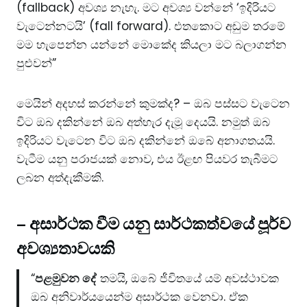
(fallback) අවශ්‍ය නැහැ. මට අවශ්‍ය වන්නේ ‘ඉදිරියට
වැටෙන්නටයි’ (fall forward). එතකොට අඩුම තරමේ
මම හැපෙන්න යන්නේ මොකේද කියලා මට බලාගන්න
පුළුවන්”
මෙයින් අදහස් කරන්නේ කුමක්ද? – ඔබ පස්සට වැටෙන
විට ඔබ දකින්නේ ඔබ අත්හැර දැමූ දෙයයි. නමුත් ඔබ
ඉදිරියට වැටෙන විට ඔබ දකින්නේ ඔබේ අනාගතයයි.
වැටීම යනු පරාජයක් නොව, එය ඊළඟ පියවර තැබීමට
ලබන අත්දැකීමකි.
–
අසාර්ථක වීම යනු සාර්ථකත්වයේ පූර්ව
අවශ්‍යතාවයකි
“
පළමුවන දේ
තමයි, ඔබේ ජීවිතයේ යම් අවස්ථාවක
ඔබ අනිවාර්යයෙන්ම අසාර්ථක වෙනවා. ඒක