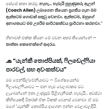
පස්සේ කතා කරමු.
නැහැ… හැබැයි පුහුණුකරු ඇලන්
(Coach Allen) ලබාගෙන තියෙන ප්‍රගතිය ගැන මම
ඇත්තටම ගොඩක් සතුටු වෙනවා. ඇත්තටම, ඔහුගේ
අනාගතයට මම උපරිම සාර්ථකත්වය ප්‍රාර්ථනා කරනවා.
“
හිනාවත් එක්ක කියන මේ වචන අතර තියෙන්නේ —
තාත්තා කෙනෙක්ගේ ආදරය.
🧢 “යැන්කී තොප්පියක්, ෆිලඩෙල්ෆියා
පාරවල්, සහ අවංකත්වය”
මම පෙන්සිල්වේනියාවට — විශේෂයෙන්ම
ෆිලඩෙල්ෆියාවට — එන හැම වෙලාවකම මට
ලැබෙන්නේ ඉතා උණුසුම් පිළිගැනීමක්. හැබැයි… අවස්ථා
කිහිපයකදී විතරක් ඒක ටිකක් වෙනස් වෙනවා. ඒ මම
මගේ ‘යැන්කී’ තොප්පිය දාගෙන ඉන්න වෙලාවලදීයි.