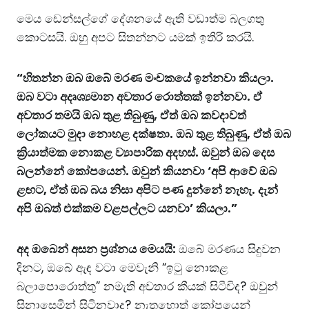
මෙය ඩෙන්සල්ගේ දේශනයේ ඇති වඩාත්ම බලගතු
කොටසයි. ඔහු අපට සිතන්නට යමක් ඉතිරි කරයි.
“හිතන්න ඔබ ඔබේ මරණ මංචකයේ ඉන්නවා කියලා.
ඔබ වටා අදෘශ්‍යමාන අවතාර රොත්තක් ඉන්නවා. ඒ
අවතාර තමයි ඔබ තුළ තිබුණු, ඒත් ඔබ කවදාවත්
ලෝකයට මුදා නොහළ දක්ෂතා. ඔබ තුළ තිබුණු, ඒත් ඔබ
ක්‍රියාත්මක නොකළ ව්‍යාපාරික අදහස්. ඔවුන් ඔබ දෙස
බලන්නේ කෝපයෙන්. ඔවුන් කියනවා ‘අපි ආවේ ඔබ
ළඟට, ඒත් ඔබ බය නිසා අපිට පණ දුන්නේ නැහැ. දැන්
අපි ඔබත් එක්කම වළපල්ලට යනවා’ කියලා.”
අද ඔබෙන් අසන ප්‍රශ්නය මෙයයි:
ඔබේ මරණය සිදුවන
දිනට, ඔබේ ඇඳ වටා මෙවැනි “ඉටු නොකළ
බලාපොරොත්තු” නමැති අවතාර කීයක් සිටීවිද? ඔවුන්
සිනාසෙමින් සිටිනවාද? නැතහොත් කෝපයෙන්