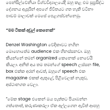
පෙන්සිල්වේනියා විශ්වවිද්‍යාලයේදී ඔහු කළ එම සුප්‍රසිද්ධ
දේශනය ඇසුරින් අපගේ ජීවිතයට ගත හැකි වටිනා
පාඩම් මාලාවක් මෙසේ පෙළගස්වන්නෙමු
.
“මම ටිකක් අවුල් කෙනෙක්”
Denzel Washington වේදිකාවට නගින
මොහොතේම audience එක හිනස්සනවා. ඔහු
කියන්නේ තමන් organized කෙනෙක් නෙවෙයි
කියලා. අනිත් අය තම තමන්ගේ speech ලස්සන file,
box එක්ක අරන් ආවත්, ඔහුගේ speech එක
magazine එකක් ඇතුළේ, පිළිවෙලක් නැතුව,
අස්ථානගත වෙලා.
“මේක stage එකෙන් ඔය පැත්තට පියාඹන්න
ගත්තොත්, කරුණාකරලා ඒක අල්ලගෙන ඇවිත් ආපහු