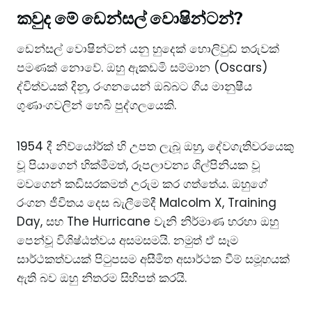
කවුද මේ ඩෙන්සල් වොෂින්ටන්?
ඩෙන්සල් වොෂින්ටන් යනු හුදෙක් හොලිවුඩ් තරුවක්
පමණක් නොවේ. ඔහු ඇකඩමි සම්මාන (Oscars)
ද්විත්වයක් දිනූ, රංගනයෙන් ඔබ්බට ගිය මානුෂීය
ගුණාංගවලින් හෙබි පුද්ගලයෙකි.
1954 දී නිව්යෝර්ක් හි උපත ලැබූ ඔහු, දේවගැතිවරයෙකු
වූ පියාගෙන් හික්මීමත්, රූපලාවන්‍ය ශිල්පිනියක වූ
මවගෙන් කඩිසරකමත් උරුම කර ගත්තේය. ඔහුගේ
රංගන ජීවිතය දෙස බැලීමේදී Malcolm X, Training
Day, සහ The Hurricane වැනි නිර්මාණ හරහා ඔහු
පෙන්වූ විශිෂ්ඨත්වය අසමසමයි. නමුත් ඒ සෑම
සාර්ථකත්වයක් පිටුපසම අසීමිත අසාර්ථක වීම් සමූහයක්
ඇති බව ඔහු නිතරම සිහිපත් කරයි.