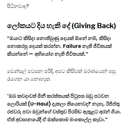
සිටිනවාද?
ලෝකයට දිය හැකි දේ (Giving Back)
“ඔයාට කිසිදා නොතිබුණු දෙයක් ඕනේ නම්,
කිසිදා
නොකරපු දෙයක් කරන්න.
Failure නැති ජීවිතයක්
කියන්නේ —
අභියෝග නැති ජීවිතයක්.
“
ඩෙන්සල් පවසන පරිදි, අපට කිසිවක් මරණයෙන් පසු
රැගෙන යා නොහැක.
“
ඔබ කවදාවත් මිනී කරත්තයක් පිටුපස බඩු පටවන
ලොරියක් (U-Haul) දැකලා තියෙනවද? නැහැ. ඊජිප්තු
රජවරු පවා ඔවුන්ගේ වස්තුව පිරමිඩ ඇතුළට අරන් ගියා.
ඒත් අවසානයේදී ඒ ඔක්කොම මංකොල්ල කෑවා.”