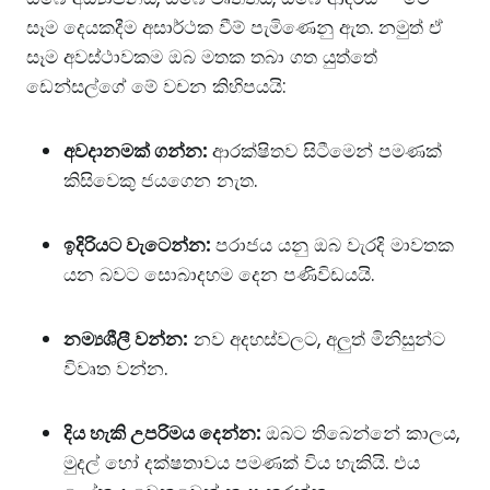
සෑම දෙයකදීම අසාර්ථක වීම් පැමිණෙනු ඇත. නමුත් ඒ
සෑම අවස්ථාවකම ඔබ මතක තබා ගත යුත්තේ
ඩෙන්සල්ගේ මේ වචන කිහිපයයි:
අවදානමක් ගන්න:
ආරක්ෂිතව සිටීමෙන් පමණක්
කිසිවෙකු ජයගෙන නැත.
ඉදිරියට වැටෙන්න:
පරාජය යනු ඔබ වැරදි මාවතක
යන බවට සොබාදහම දෙන පණිවිඩයයි.
නම්‍යශීලී වන්න:
නව අදහස්වලට, අලුත් මිනිසුන්ට
විවෘත වන්න.
දිය හැකි උපරිමය දෙන්න:
ඔබට තිබෙන්නේ කාලය,
මුදල් හෝ දක්ෂතාවය පමණක් විය හැකියි. එය