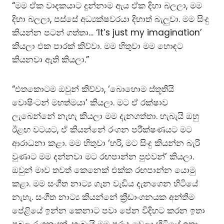
“මම ඒක වාදකයාට දුන්නාම ඇය ඒක දිහා බලලා, මම
දිහා බලලා, පස්සේ අධ්‍යක්ෂවරයා දිහාත් බැලුවා. මම සිංදු
කියන්න පටන් ගත්තා… ‘It’s just my imagination’
කියලා එක පාරක් කිව්වා. මම හිතුවා මම හොඳට
කියනවා ඇති කියලා.”
“එතකොටම ඔවුන් කිව්වා, ‘බොහොම ස්තූතියි
වොෂිංටන් මහත්මයා’ කියලා. මට ඒ රක්ෂාව
ලැබෙන්නේ නැහැ කියලා මම දැනගත්තා. හැබැයි ඔහු
ඊළඟ වටයට, ඒ කියන්නේ රංගන පරීක්ෂණයට මට
ආරාධනා කළා. මම හිතුවා ‘හරි, මට සිංදු කියන්න බැරි
වුණාට මම දන්නවා මට රඟපාන්න පුළුවන්’ කියලා.
ඔවුන් මාව තවත් කෙනෙක් එක්ක රඟපාන්න යොමු
කළා. මම සංගීත නාට්‍ය ගැන වැඩිය දැනගෙන හිටියේ
නැහැ. සංගීත නාට්‍ය කියන්නේ ක්‍රීඩාංගනයක අන්තිම
පේළියේ ඉන්න කෙනාට පවා පේන විදිහට කරන ඉතා
ප්‍රබල රංගනයක්. හැබැයි මම පුරුදු වෙලා හිටියේ ඉතා