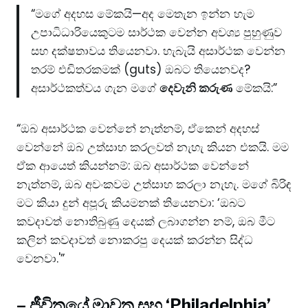
“මගේ අදහස මේකයි—අද මෙතැන ඉන්න හැම
උපාධිධාරියෙකුටම සාර්ථක වෙන්න අවශ්‍ය පුහුණුව
සහ දක්ෂතාවය තියෙනවා. හැබැයි අසාර්ථක වෙන්න
තරම් එඩිතරකමක් (guts) ඔබට තියෙනවද?
අසාර්ථකත්වය ගැන මගේ
දෙවැනි කරුණ
මේකයි:”
“ඔබ අසාර්ථක වෙන්නේ නැත්නම්, ඒකෙන් අදහස්
වෙන්නේ ඔබ උත්සාහ කරලවත් නැහැ කියන එකයි. මම
ඒක ආයෙත් කියන්නම්: ඔබ අසාර්ථක වෙන්නේ
නැත්නම්, ඔබ අවංකවම උත්සාහ කරලා නැහැ. මගේ බිරිඳ
මට කියා දුන් අපූරු කියමනක් තියෙනවා: ‘ඔබට
කවදාවත් නොතිබුණු දෙයක් ලබාගන්න නම්, ඔබ මීට
කලින් කවදාවත් නොකරපු දෙයක් කරන්න සිද්ධ
වෙනවා.'”
– ජීවිතයේ මාවත සහ ‘Philadelphia’