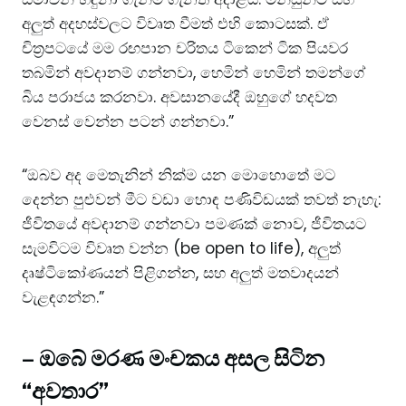
අලුත් අදහස්වලට විවෘත වීමත් එහි කොටසක්. ඒ
චිත්‍රපටයේ මම රඟපාන චරිතය ටිකෙන් ටික පියවර
තබමින් අවදානම් ගන්නවා, හෙමින් හෙමින් තමන්ගේ
බිය පරාජය කරනවා. අවසානයේදී ඔහුගේ හදවත
වෙනස් වෙන්න පටන් ගන්නවා.”
“ඔබව අද මෙතැනින් නික්ම යන මොහොතේ මට
දෙන්න පුළුවන් මීට වඩා හොඳ පණිවිඩයක් තවත් නැහැ:
ජීවිතයේ අවදානම් ගන්නවා පමණක් නොව, ජීවිතයට
සැමවිටම විවෘත වන්න (be open to life), අලුත්
දෘෂ්ටිකෝණයන් පිළිගන්න, සහ අලුත් මතවාදයන්
වැළඳගන්න.”
–
ඔබේ මරණ මංචකය අසල සිටින
“අවතාර”