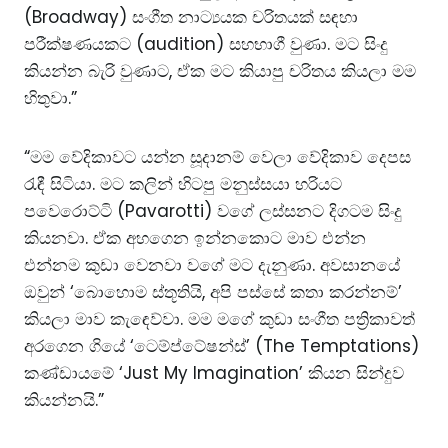
(Broadway) සංගීත නාට්‍යයක චරිතයක් සඳහා
පරීක්ෂණයකට (audition) සහභාගී වුණා. මට සිංදු
කියන්න බැරි වුණාට, ඒක මට කියාපු චරිතය කියලා මම
හිතුවා.”
“මම වේදිකාවට යන්න සූදානම් වෙලා වේදිකාව දෙපස
රැඳී සිටියා. මට කලින් හිටපු මනුස්සයා හරියට
පවෙරොට්ටි (Pavarotti) වගේ ලස්සනට දිගටම සිංදු
කියනවා. ඒක අහගෙන ඉන්නකොට මාව එන්න
එන්නම කුඩා වෙනවා වගේ මට දැනුණා. අවසානයේ
ඔවුන් ‘බොහොම ස්තූතියි, අපි පස්සේ කතා කරන්නම්’
කියලා මාව කැඳෙව්වා. මම මගේ කුඩා සංගීත පත්‍රිකාවත්
අරගෙන ගියේ ‘ටෙම්ප්ටේෂන්ස්’ (The Temptations)
කණ්ඩායමේ ‘Just My Imagination’ කියන සින්දුව
කියන්නයි.”