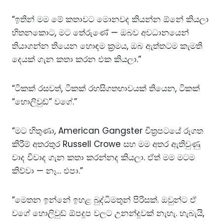
“ඉතින් මම මේ කතාවට මොනවද කියන්න ඕනේ කියලා
හිතනකොට, මට තේරුණේ — ඔබව අවධානයෙන්
තියාගන්න තියෙන හොඳම ක්‍රමය, ඔබ ඇත්තටම කැමති
දෙයක් ගැන කතා කරන එක කියලා.”
“ටිකක් රසවත්, ටිකක් රහසිගතභාවයක් තියෙන, ටිකක්
“හොලිවුඩ්” වගේ.”
“මට හිතුණා, American Gangster චිත්‍රපටයේ රූගත
කිරීම් අතරතුර Russell Crowe සහ මම අතර ඇතිවුණු
වාද විවාද ගැන කතා කරන්නද කියලා. ඒත් මම මටම
කිව්වා — නෑ… එපා.”
“මෙතන ඉන්නේ ඉහළ බුද්ධිමතුන් පිරිසක්. ඔවුන්ට ඒ
වගේ හොලිවුඩ් ඕපදූප වලට උනන්දුවක් නැහැ. හැබැයි,