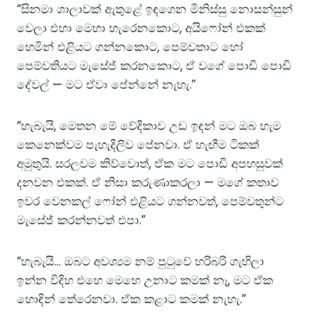
“සිනමා ශාලාවක් ඇතුළේ ඉඳගෙන මිනිස්සු නොසන්සුන්
වෙලා එහා මෙහා හැරෙනකොට, අයිෆෝන් එකක්
හෙමින් එළියට ගන්නකොට, පෙම්වතාට හෝ
පෙම්වතියට මැසේජ් කරනකොට, ඒ වගේ පොඩි පොඩි
දේවල් — මට ඒවා පේන්නේ නැහැ.”
“හැබැයි, මෙතන මේ වේදිකාව උඩ ඉඳන් මට ඔබ හැම
කෙනෙක්වම පැහැදිලිව පේනවා. ඒ හැඟීම ටිකක්
අමුතුයි. සරලවම කිව්වොත්, ඒක මට පොඩි අපහසුවක්
දනවන එකක්. ඒ නිසා කරුණාකරලා — මගේ කතාව
ඉවර වෙනකල් ෆෝන් එළියට ගන්නවත්, පෙම්වතුන්ට
මැසේජ් කරන්නවත් එපා.”
“හැබැයි… ඔබට අවශ්‍යම නම් පුටුවේ හරිබරි ගැහිලා
ඉන්න විදිහ එහෙ මෙහෙ උනාට කමක් නෑ, මට ඒක
හොඳින් තේරෙනවා. ඒක කළාට කමක් නැහැ.”