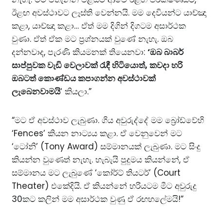
ඊළඟ අවස්ථාවට ලෑස්ති වෙන්නයි. මම දෙවියන්ට යාච්ඤා
කළා, යාච්ඤා කළා… ඒත් මම දිගින් දිගටම අසාර්ථක
වුණා. ඒත් ඒක මට ප්‍රශ්නයක් වුණේ නැහැ. ඔබ
දන්නවාද, පැරණි කියමනක් තියෙනවා:
‘ඔබ බාබර්
සාප්පුවක වැඩි වෙලාවක් රැඳී හිටියොත්, කවදා හරි
ඔබටත් කොණ්ඩය කපාගන්න අවස්ථාවක්
ලැබෙනවාමයි
‘ කියලා.”
“මට ඒ අවස්ථාව ලැබුණා. ගිය අවුරුද්දේ මම බ්‍රෝඩ්වේහි
‘Fences’ කියන නාට්‍යය කළා. ඒ වෙනුවෙන් මට
‘ටෝනි’ (Tony Award) සම්මානයක් ලැබුණා. මට සිංදු
කියන්න වුණෙත් නැහැ. හැබැයි පුදුමය කියන්නේ, ඒ
සම්මානය මට ලැබුණේ ‘කෝර්ට් තියටර්’ (Court
Theater) එකේදියි. ඒ කියන්නේ හරියටම මීට අවුරුදු
30කට කලින් මම අසාර්ථක වුණු ඒ රඟහලේමයි!”