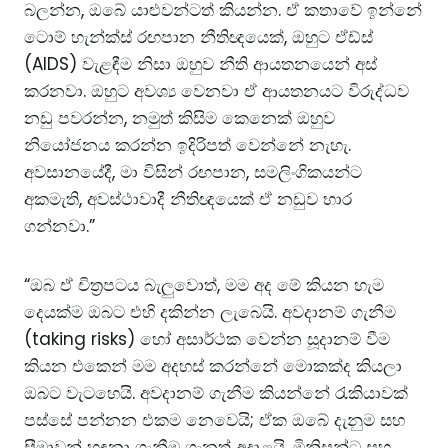
බලන්න, ඔබේ යාළුවන්ටත් කියන්න. ඒ කතාවේ ඉන්නේ
ටොම් හැන්ක්ස් රඟපාන නීතිඥයෙක්, ඔහුට ඒඩ්ස්
(AIDS) වැළඳීම නිසා ඔහුව නීති ආයතනයෙන් අස්
කරනවා. ඔහුට අවශ්‍ය වෙනවා ඒ ආයතනයට විරුද්ධව
නඩු පවරන්න, නමුත් කිසිම කෙනෙක් ඔහුව
නියෝජනය කරන්න ඉදිරිපත් වෙන්නේ නැහැ.
අවසානයේදී, මා විසින් රඟපාන, සමලිංගිකයන්ට
අකමැති, අවස්ථාවාදී නීතිඥයෙක් ඒ නඩුව භාර
ගන්නවා.”
“ඔබ ඒ චිත්‍රපටය බැලුවොත්, මම අද මේ කියන හැම
දෙයක්ම ඔබට එහි දකින්න ලැබෙයි. අවදානම් ගැනීම
(taking risks) හෝ අසාර්ථක වෙන්න සූදානම් වීම
කියන එකෙන් මම අදහස් කරන්නේ මොකක්ද කියලා
ඔබට වැටහෙයි. අවදානම් ගැනීම කියන්නේ රැකියාවක්
පස්සේ පන්නන එකම නෙවෙයි; ඒක ඔබේ දැනුම සහ
සීමාවන් හඳුනා ගැනීම ගැනත් අදාළයි. මිනිසුන්ට සහ