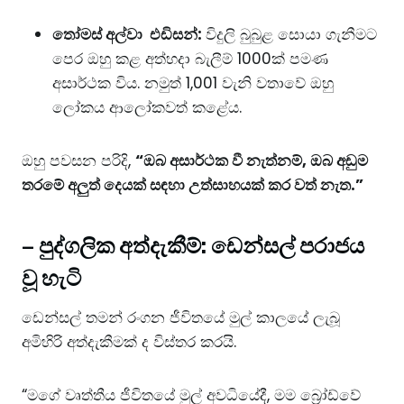
තෝමස් අල්වා එඩිසන්:
විදුලි බුබුළ සොයා ගැනීමට
පෙර ඔහු කළ අත්හදා බැලීම් 1000ක් පමණ
අසාර්ථක විය. නමුත් 1,001 වැනි වතාවේ ඔහු
ලෝකය ආලෝකවත් කළේය.
ඔහු පවසන පරිදි,
“ඔබ අසාර්ථක වී නැත්නම්, ඔබ අඩුම
තරමේ අලුත් දෙයක් සඳහා උත්සාහයක් කර වත් නැත.”
–
පුද්ගලික අත්දැකීම්: ඩෙන්සල් පරාජය
වූ හැටි
ඩෙන්සල් තමන් රංගන ජීවිතයේ මුල් කාලයේ ලැබූ
අමිහිරි අත්දැකීමක් ද විස්තර කරයි.
“මගේ වෘත්තීය ජීවිතයේ මුල් අවධියේදී, මම බ්‍රෝඩ්වේ