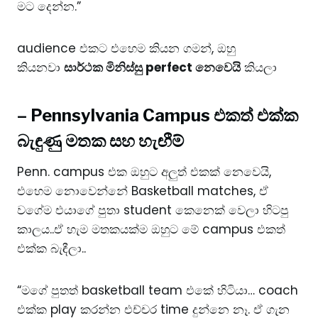
මට දෙන්න.”
audience එකට එහෙම කියන ගමන්, ඔහු
කියනවා
සාර්ථක මිනිස්සු perfect නෙවෙයි
කියලා
–
Pennsylvania Campus එකත් එක්ක
බැඳුණු මතක සහ හැඟීම්
Penn. campus එක ඔහුට අලුත් එකක් නෙවෙයි,
එහෙම නොවෙන්නේ Basketball matches, ඒ
වගේම එයාගේ පුතා student කෙනෙක් වෙලා හිටපු
කාලය..ඒ හැම මතකයක්ම ඔහුට මේ campus එකත්
එක්ක බැඳීලා..
“මගේ පුතත් basketball team එකේ හිටියා… coach
එක්ක play කරන්න එච්චර time දුන්නෙ නෑ. ඒ ගැන