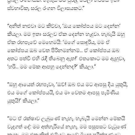
ස්වභාවික, සරල රංගන විලාසයකට.”
“අනිත් නළුවා මට කිව්වා, ‘ඔය කෝප්පය මට දෙන්න’
කියලා. මම ඉතා සරලව ඒක දෙන්න හැදුවා. හැබැයි ඔහු
ඒක රඟපෑවේ මෙහෙමයි: ‘මගේ සොඳුරිය, මම ඒ
කෝප්පය ඔබ වෙත පිරිනමන්නම්… ඒ කෝප්පය ඔබ
අතට පත්වී එහි රැඳී තිබෙනු ඇත!’ එතකොට මම ඇහුවා,
‘හරි… මම මේක ආපහු දෙන්නද?’ කියලා.”
“ඔහු ආයෙත් රඟපෑවා, ‘ඔව්! ඔබ එය මට ආපසු දිය යුතුයි,
එය මගේ කෝප්පයයි, එය මා වෙතම ආපසු පැමිණිය
යුතුයි!’ කියලා.”
“මට ඒ රක්ෂාව ලැබුණේ නැහැ. හැබැයි මෙන්න මේකයි
වැදගත් දේ: මම අත්හැරියේ නැහැ. මම පසුපසට වැටුණේ
නැහැ. මම එතැනින් එළියට ආවේ ඊළඟ පරීක්ෂණයට,