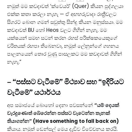
නමුත් මම කවදාවත් ‘ක්වෙයර්’ (Quer) කියන පුද්ගලයා
එක්ක කතා කරලා නැහැ — ඒ අඟහරුවාදා රාත්‍රීවලට
සිගරට් බොන ගමන් සවුත්තු සින්දු කියන මනුස්සයා. මම
කවදාවත් BU හෝ Heos වලට ගිහින් නැහැ. මම
යක්ෂයන් සමඟ සටන් කරන රහස් පරීක්ෂකයෙකුගේ
චරිතයක් රඟපා තිබෙනවා, නමුත් ලේනුන්ගේ ගහනය
පාලනයෙන් තොර වුණු පාසලකට මම කවදාවත් ගිහින්
නැහැ.”
–
“පස්සට වැටීමේ” මිථ්‍යාව සහ “ඉදිරියට
වැටීමේ” යථාර්ථය
අප සමාජයේ බොහෝ දෙනා පවසන්නේ
“යම් දෙයක්
වැරදුණොත් බේරෙන්න පස්සට වැටෙන්න තැනක්
තියාගන්න” (Have something to fall back on)
කියාය. නමුත් ඩෙන්සල් මෙය දැඩිව විවේචනය කරයි.