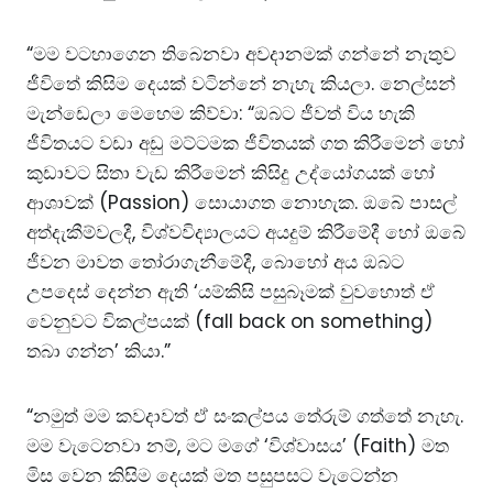
“මම වටහාගෙන තිබෙනවා අවදානමක් ගන්නේ නැතුව
ජීවිතේ කිසිම දෙයක් වටින්නේ නැහැ කියලා. නෙල්සන්
මැන්ඩෙලා මෙහෙම කිව්වා: “ඔබට ජීවත් විය හැකි
ජීවිතයට වඩා අඩු මට්ටමක ජීවිතයක් ගත කිරීමෙන් හෝ
කුඩාවට සිතා වැඩ කිරීමෙන් කිසිදු උද්යෝගයක් හෝ
ආශාවක් (Passion) සොයාගත නොහැක. ඔබේ පාසල්
අත්දැකීම්වලදී, විශ්වවිද්‍යාලයට අයදුම් කිරීමේදී හෝ ඔබේ
ජීවන මාවත තෝරාගැනීමේදී, බොහෝ අය ඔබට
උපදෙස් දෙන්න ඇති ‘යම්කිසි පසුබෑමක් වුවහොත් ඒ
වෙනුවට විකල්පයක් (fall back on something)
තබා ගන්න’ කියා.”
“නමුත් මම කවදාවත් ඒ සංකල්පය තේරුම් ගත්තේ නැහැ.
මම වැටෙනවා නම්, මට මගේ ‘විශ්වාසය’ (Faith) මත
මිස වෙන කිසිම දෙයක් මත පසුපසට වැටෙන්න