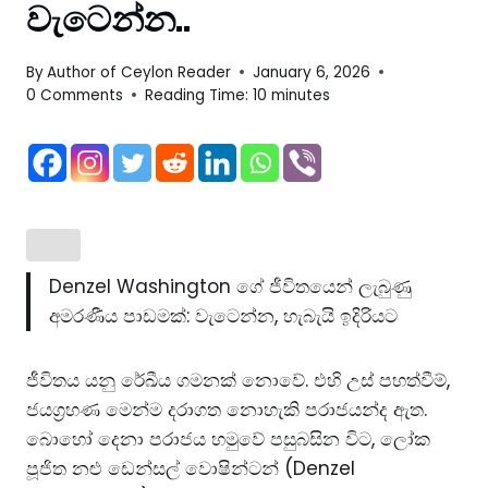
වැටෙන්න..
By
Author of Ceylon Reader
January 6, 2026
0 Comments
Reading Time:
10
minutes
Denzel Washington ගේ ජීවිතයෙන් ලැබුණු
අමරණීය පාඩමක්: වැටෙන්න, හැබැයි ඉදිරියට
ජීවිතය යනු රේඛීය ගමනක් නොවේ. එහි උස් පහත්වීම්,
ජයග්‍රහණ මෙන්ම දරාගත නොහැකි පරාජයන්ද ඇත.
බොහෝ දෙනා පරාජය හමුවේ පසුබසින විට, ලෝක
පූජිත නළු ඩෙන්සල් වොෂින්ටන් (Denzel