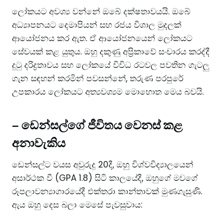
ලෝකයට අවශ්‍ය වන්නේ ඔබේ දක්ෂතාවයයි. ඔබේ
අධ්‍යාපනයට දෙමාපියන් සහ රජය විශාල මුදලක්
ආයෝජනය කර ඇත. ඒ ආයෝජනයෙන් ලෝකයට
සේවයක් කළ යුතුය. ඔහු දකුණු අප්‍රිකාවේ සංචාරය කරද්දී
දුටු දරිද්‍රතාවය සහ ලෝකයේ විවිධ රටවල පවතින ගැටලු
ගැන සඳහන් කරමින් පවසන්නේ, තරුණ පරපුරේ
උපකාරය ලෝකයට අත්‍යවශ්‍යම මොහොත මෙය බවයි.
–
ඩෙන්සල්ගේ ජීවිතය වෙනස් කළ
අනාවැකිය
ඩෙන්සල්ට වයස අවුරුදු 20දී, ඔහු විශ්වවිද්‍යාලයෙන්
අසාර්ථක වී (GPA 1.8) සිටි කාලයේදී, ඔහුගේ මවගේ
රූපලාවන්‍යාගාරයේදී එක්තරා කාන්තාවක් මුණගැසුණි.
ඇය ඔහු දෙස බලා මෙසේ පැවසුවාය: