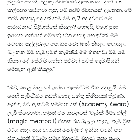
මුලටම ඇවිත්, ලොකු පීඩනයක් දැනෙනවා. දැන් ඔබ
කල්පනා කරනවා ඇති, මේ තරම් පීඩනයක් දැනෙන, මේ
තරම් අපහසු දෙයක් නම් මම ඇයි අද දවසේ මේ
ආරාධනාව පිළිගත්තේ කියලා? හොඳයි, මගේ පුතා
ඉගෙන ගන්නේ මෙහේ; ඒක හොඳ හේතුවක්. මම
ගෙවන සල්ලිවලට මොකද වෙන්නේ කියලා හොයලා
බලන්න මම හැමදාමත් කැමතියි. මම හිතනවා මම මේ
කියන දේ තේරුම් ගන්න පුළුවන් තවත් දෙමාපියන්
මෙතැන ඇති කියලා.”
“ඔව්, ඉහළ මාලයේ ඉන්න හැමෝටම ඒක අදාළයි. මම
මෙහි පැමිණීමට තවත් හොඳ හේතු කිහිපයක් තිබුණා.
ඇත්ත, මට ඇකඩමි සම්මානයක් (Academy Award)
ලැබී තිබෙනවා, නමුත් මම කවදාවත් ‘මැජික් මීට්බෝල්’
(magic meatball) එකක් රස බලලා නැහැ. කෑම ට්‍රක්
රථය අසල පැය භාගයක් පෝලිමේ ඉන්න ගමන් මම
ජනාධිපති ඔබාමා සමඟ මුහුණට මුහුණ කතා කළා,