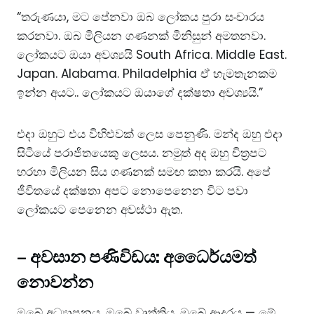
“තරුණයා, මට පේනවා ඔබ ලෝකය පුරා සංචාරය
කරනවා. ඔබ මිලියන ගණනක් මිනිසුන් අමතනවා.
ලෝකයට ඔයා අවශ්‍යයි South Africa. Middle East.
Japan. Alabama. Philadelphia ඒ හැමතැනකම
ඉන්න අයට.. ලෝකයට ඔයාගේ දක්ෂතා අවශ්‍යයි.”
එදා ඔහුට එය විහිළුවක් ලෙස පෙනුණි. මන්ද ඔහු එදා
සිටියේ පරාජිතයෙකු ලෙසය. නමුත් අද ඔහු චිත්‍රපට
හරහා මිලියන සිය ගණනක් සමඟ කතා කරයි. අපේ
ජීවිතයේ දක්ෂතා අපට නොපෙනෙන විට පවා
ලෝකයට පෙනෙන අවස්ථා ඇත.
–
අවසාන පණිවිඩය: අධෛර්යමත්
නොවන්න
ඔබේ අධ්‍යාපනය, ඔබේ වෘත්තිය, ඔබේ ආදරය — මේ