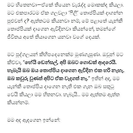
මට හිතෙනවා—ඒකේ තියෙන වැරැද්ද මොකක්ද කියලා.
මට එකපාරටම ඒක ගලවලා ‘ෆිලී’ තොප්පියක් දාගන්න
පුළුවන් ද? ඇත්තටම කියනවා නම්, මේ පළාතේ යැන්කී
තොප්පියක් දාගෙන ඇවිදිනවා කියන්නේ, තමන්ගේ
ජීවිතය අතේ තියාගෙන යනවා වගේ දෙයක්.
මට පුද්ගලයන් කිහිපදෙනෙක්ම මුණගැසුණා. ඔවුන් මට
කිව්වා, “
හේයි ඩෙන්සල්, අපි ඔබට ගොඩක් ආදරෙයි.
හැබැයි ඔබ ඔය තොප්පිය දාගෙන ඇවිදින එක හරි නැහැ.
ඔබ කවුරු වුණත් අපිට ඒක වැදගත් නෑ.
” ඉතින් අද, මම
යැන්කී තොප්පිය දාගෙන නැති එක ගැන ඔබ සතුටු
වෙයි කියලා මම හිතනවා. හැබැයි… මම ඇත්තම ඇත්ත
කියන්නම්.
මම අද ඇඳගෙන ඉන්නේ: