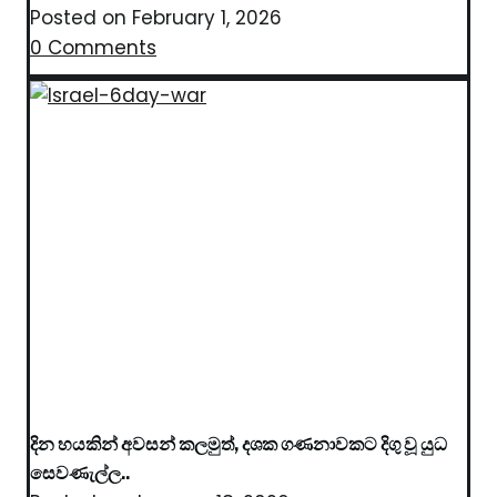
Posted on
February 1, 2026
0 Comments
දින හයකින් අවසන් කලමුත්, දශක ගණනාවකට දිගු වූ යුධ
සෙවණැල්ල..