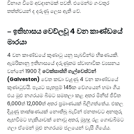
විනාශ වීමේ අවදානමක් පවතී. එමෙන්ම ගංවතුර
තත්ත්වයන් ද දරුණු ලෙස ඇති වේ.
–
ඉතිහාසය වෙව්ලවූ 4 වන කාණ්ඩයේ
මාරයා
4 වන කාණ්ඩයේ කුණාටු යනු සැබවින්ම භීෂණයකි.
ඇමරිකානු ඉතිහාසයේ දරුණුතම ස්වාභාවික ව්‍යසනය
වන්නේ 1900 දී
ටෙක්සාස්හි ගැල්වෙස්ටන්
(Galveston)
වෙත කඩා වැදුණු 4 වන කාණ්ඩයේ
කුණාටුවයි. පැයට සැතපුම් 145ක වේගයෙන් හමා ගිය
එය මුළු නගරයම බිමට සමතලා කළ අතර මිනිස් ජීවිත
6,000ත් 12,000ත් අතර ප්‍රමාණයක් බිලිගත්තේය. එකල
දියුණු තාක්ෂණයක් නොතිබූ බැවින් ජනතාවට අනතුරු
ඇඟවීමට හැකියාවක් නොවූ අතර, මුහුදු රළ ගොඩබිමට
ගලා ඒමෙන් මුළු නගරයම ජලයෙන් වැසී ගියේය.