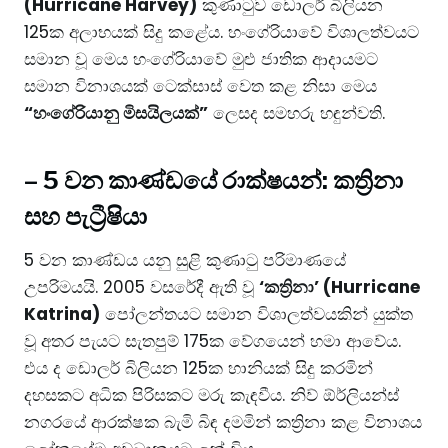
(Hurricane Harvey)
කුණාටුව ඩොලර් බිලියන
125ක අලාභයක් සිදු කළේය. හංගේරියාවේ විශාලත්වයට
සමාන වූ මෙය හංගේරියාවේ මුළු ජාතික ආදායමට
සමාන විනාශයක් ටෙක්සාස් වෙත කළ නිසා මෙය
“හංගේරියානු මිසයිලයක්”
ලෙසද සමහරු හඳුන්වති.
–
5 වන කාණ්ඩයේ රාක්ෂයන්: කත්‍රිනා
සහ පැට්‍රීෂියා
5 වන කාණ්ඩය යනු සුළි කුණාටු පරිමාණයේ
උපරිමයයි. 2005 වසරේදී ඇති වූ
‘කත්‍රිනා’ (Hurricane
Katrina)
පෝලන්තයට සමාන විශාලත්වයකින් යුක්ත
වූ අතර පැයට සැතපුම් 175ක වේගයෙන් හමා ආවේය.
එය ද ඩොලර් බිලියන 125ක හානියක් සිදු කරමින්
දහසකට අධික පිරිසකට මරු කැඳවීය. නිව් ඕර්ලියන්ස්
නගරයේ ආරක්ෂක බැමි බිඳ දමමින් කත්‍රිනා කළ විනාශය