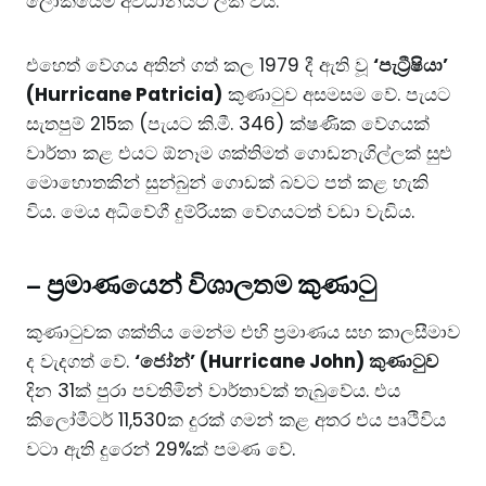
ලෝකයේම අවධානයට ලක් විය.
එහෙත් වේගය අතින් ගත් කල 1979 දී ඇති වූ
‘පැට්‍රීෂියා’
(Hurricane Patricia)
කුණාටුව අසමසම වේ. පැයට
සැතපුම් 215ක (පැයට කි.මී. 346) ක්ෂණික වේගයක්
වාර්තා කළ එයට ඕනෑම ශක්තිමත් ගොඩනැගිල්ලක් සුළු
මොහොතකින් සුන්බුන් ගොඩක් බවට පත් කළ හැකි
විය. මෙය අධිවේගී දුම්රියක වේගයටත් වඩා වැඩිය.
–
ප්‍රමාණයෙන් විශාලතම කුණාටු
කුණාටුවක ශක්තිය මෙන්ම එහි ප්‍රමාණය සහ කාලසීමාව
ද වැදගත් වේ.
‘ජෝන්’ (Hurricane John) කුණාටුව
දින 31ක් පුරා පවතිමින් වාර්තාවක් තැබුවේය. එය
කිලෝමීටර් 11,530ක දුරක් ගමන් කළ අතර එය පෘථිවිය
වටා ඇති දුරෙන් 29%ක් පමණ වේ.