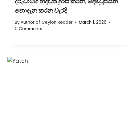
දරුවාගේ හදවත් දුරස් කරන, දෙමවුපියන්
නොදැන කරන වැරදි
By
Author of Ceylon Reader
March 1, 2026
0 Comments