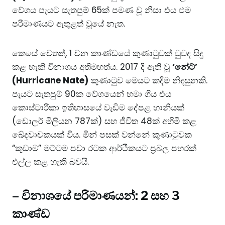
වේගය පැයට සැතපුම් 65ක් පමණ වූ නිසා එය එම
පරිමාණයට ඇතුළත් වූයේ නැත.
කෙසේ වෙතත්, 1 වන කාණ්ඩයේ කුණාටුවක් වුවද සිදු
කළ හැකි විනාශය අතිමහත්ය. 2017 දී ඇති වූ
‘නේට්’
(Hurricane Nate)
කුණාටුව මෙයට කදිම නිදසුනකි.
පැයට සැතපුම් 90ක වේගයෙන් හමා ගිය එය
කොස්ටාරිකා ඉතිහාසයේ වැඩිම දේපළ හානියක්
(ඩොලර් මිලියන 787ක්) සහ ජීවිත 48ක් අහිමි කළ
ඛේදවාචකයක් විය. මින් පසක් වන්නේ කුණාටුවක
“කුඩාම” මට්ටම පවා රටක ආර්ථිකයට ප්‍රබල පහරක්
එල්ල කළ හැකි බවයි.
–
විනාශයේ පරිමාණයන්: 2 සහ 3
කාණ්ඩ