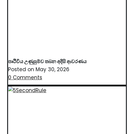
පෘථිවිය උණුසුම්ව තබන අදිසි ආවරණය
Posted on
May 30, 2026
0 Comments