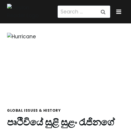
Skip
Search
to
for:
content
GLOBAL ISSUES & HISTORY
පෘථිවියේ සුළි සුළං රැජිනගේ