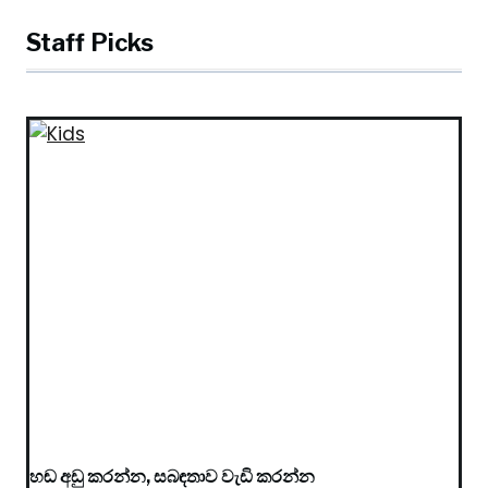
Staff Picks
හඬ අඩු කරන්න, සබඳතාව වැඩි කරන්න