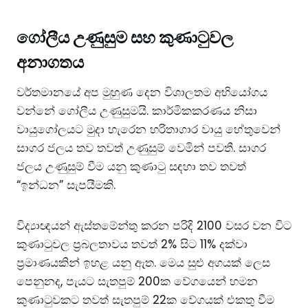
ගෝලීය උණුසුම සහ කුණාටුවල
අනාගතය
වර්තමානයේ අප මුහුණ දෙන විශාලතම අභියෝගය
වන්නේ ගෝලීය උණුසුමයි. කාර්මිකකරණය නිසා
වායුගෝලයට මුදා හැරෙන හරිතාගාර වායු හේතුවෙන්
සාගර ජලය තව තවත් උණුසුම් වෙමින් පවතී. සාගර
ජලය උණුසුම් වීම යනු කුණාටු සඳහා තව තවත්
“ඉන්ධන” සැපයීමකි.
විද්‍යාඥයන් ඇස්තමේන්තු කරන පරිදි 2100 වසර වන විට
කුණාටුවල ප්‍රබලතාවය තවත් 2% සිට 11% දක්වා
ප්‍රමාණයකින් ඉහළ යනු ඇත. මෙය සුළු අගයක් ලෙස
පෙනුනද, පැයට සැතපුම් 200ක වේගයෙන් හමන
කුණාටුවකට තවත් සැතපුම් 22ක වේගයක් එකතු වීම