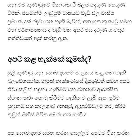
යනු එම කුණාටුවේ විනාශකාරී බලය දෙගුණ තෙගුණ
වීමකි. එමෙන්ම උණුසුම් වාතයට වැඩි ජල වාෂ්ප
ප්‍රමාණයක් රඳවා ගත හැකි බැවින්, අනාගත කුණාටු සමඟ
එන වර්ෂාපතනය ද වැඩි වන අතර එය දරුණු ගංවතුර
තත්ත්වයන් ඇති කරනු ඇත.
අපට කළ හැක්කේ කුමක්ද?
සුළි කුණාටු යනු සොබාදහමේ පාලනය කළ නොහැකි
බලවේගයන්ය. නමුත් තාක්ෂණයේ දියුණුවත් සමඟ අපට
ඒවා කලින් හඳුනා ගැනීමට සහ ජනතාව ආරක්ෂිත
ස්ථාන කරා යොමු කිරීමට හැකියාව ලැබී ඇත. පූර්ව
සූදානම සහ කාලගුණ අනතුරු ඇඟවීම්වලට ගරු කිරීම
තුළින් මිනිස් ජීවිත බේරා ගත හැකිය.
අප සොබාදහම සමඟ කරන සෙල්ලම අපටම වින කරන