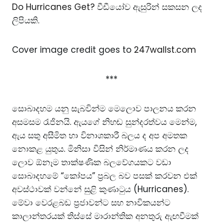
Do Hurricanes Get?
වීඩීයෝව ඇසුරින් සකසන ලද
ලිපියකි.
Cover image credit goes to
247wallst.com
***
සොබාදහම යනු සැබවින්ම මෙලොව පාලනය කරන
අසමසම රැජිනයි. ඇයගේ නිහඬ සුන්දරත්වය මෙන්ම,
ඇය සතු අසීමිත හා විනාශකාරී බලය ද අප අමතක
නොකළ යුතුය. මිනිසා විසින් නිර්මාණය කරන ලද
ලොව ඕනෑම තාක්ෂණික බලවේගයකට වඩා
සොබාදහමේ “කෝපය” ප්‍රබල බව පසක් කරවන එක්
අවස්ථාවක් වන්නේ සුළි කුණාටුය (Hurricanes).
මේවා වෙරළබඩ ප්‍රජාවන්ට සහ නාවිකයන්ට
කාලාන්තරයක් තිස්සේ මාරාන්තික අනතුරු ඇඟවීමක්