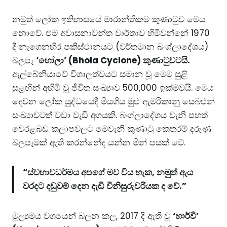
නමුත් ලෝක ඉතිහාසයේ මාරාන්තිකම කුණාටුව මෙය
නොවේ. එම අවාසනාවන්ත වාර්තාව හිමිවන්නේ 1970
දී නැගෙනහිර පකිස්ථානයට (වර්තමාන බංග්ලාදේශය)
බලපෑ
‘භෝලා’ (Bhola Cyclone) කුණාටුවටයි.
ඇල්බේනියාවේ විශාලත්වයට සමාන වූ මෙම සුළි
සුළඟින් අහිමි වූ ජීවිත සංඛ්‍යාව 500,000 ඉක්මවයි. මෙය
දෙවන ලෝක යුද්ධයේදී මියගිය මුළු ඇමරිකානු සෙබළුන්
සංඛ්‍යාවටත් වඩා වැඩි අගයකි. බංග්ලාදේශය වැනි පහත්
වෙරළබඩ කලාපවලට මෙවැනි කුණාටු කෙතරම් දරුණු
බලපෑමක් ඇති කරන්නේද යන්න මින් පසක් වේ.
“ස්වභාවධර්මය අපගේ මව විය හැක, නමුත් ඇය
වරදට දඬුවම් දෙන දැඩි විනිසුරුවරියක ද වේ.”
මූල්‍යමය වශයෙන් බලන කල, 2017 දී ඇති වූ
‘හාර්වි’