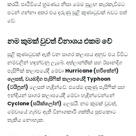
කරයි. පෘථිවියේ භ්‍රමණය නිසා මෙම සුළඟ කැරකැවීමට
පටන් ගන්නා අතර එය දරුණු සුළි කුණාටුවක් බවට පත්
වේ.
නම කුමක් වුවත් විනාශය එකම වේ
සුළි කුණාටුවක් ඇති වන සාගර කලාපය අනුව එය විවිධ
නම්වලින් හඳුන්වනු ලැබේ. අත්ලාන්තික් සහ ඊසානදිග
පැසිෆික් කලාපයේදී මේවා
Hurricane (හරිකේන්)
ලෙසත්, වයඹදිග පැසිෆික් කලාපයේදී Typhoon
(ටයිෆූන්)
ලෙසත් හැඳින්වේ. එසේම දකුණු පැසිෆික් සහ
ඉන්දියන් සාගර කලාපයේදී මේවා හැඳින්වෙන්නේ
Cyclone (සයික්ලෝන්)
ලෙසයි. නම කුමක් වුවත්,
මේවායේ ගැබ්ව ඇති විනාශකාරී ශක්තිය සුළුකොට
තැකිය නොහැක.