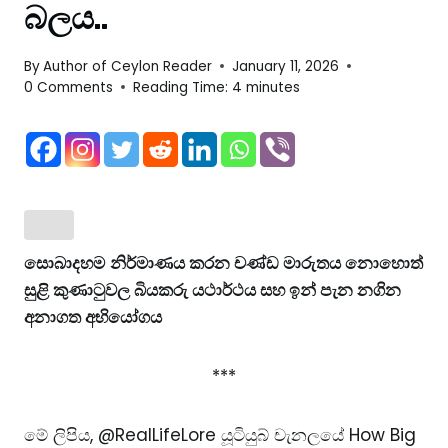
බලය..
By
Author of Ceylon Reader
January 11, 2026
0 Comments
Reading Time:
4
minutes
සොබාදහම
නිර්මාණය කරන චණ්ඩ මාරුතය නොහොත්
සුළි කුණාටුවල බියකරු යථාර්ථය සහ ඉන් පැන නගින
අනාගත අභියෝගය
***
මේ ලිපිය, @RealLifeLore යූටියුබ් චැනලයේ
How Big