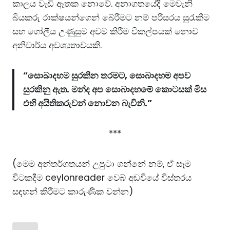
කාලය වැඩි ඈතක නොවේ. අනාගතයේදී මෙවැනි
බියකරු රාක්ෂයන්ගෙන් බේරීමට නම් පරිසරය සුරැකීම
සහ ගෝලීය උණුසුම අවම කිරීම විකල්පයක් නොව
අනිවාර්ය අවශ්‍යතාවයකි.
“සොබාදහම සුරකින තරමට, සොබාදහම අපව
සුරකිනු ඇත. මන්ද අප සොබාදහමේ කොටසක් මිස
එහි අයිතිකරුවන් නොවන බැවිනි.”
***
(මෙම අන්තර්ගතයන් උපුටා ගන්නේ නම්, ඒ සෑම
විටකදීම
ceylonreader
වෙබ් අඩවියේ විස්තරය
සඳහන් කිරීමට කාරුණික වන්න)