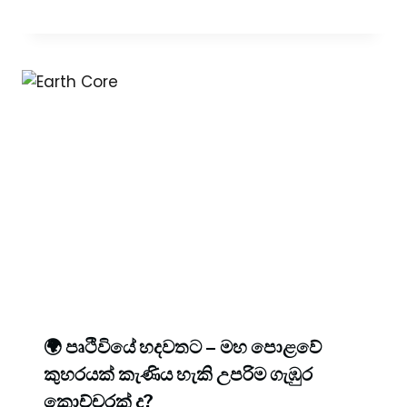
🌍 පෘථිවියේ හදවතට – මහ පොළවේ
කුහරයක් කැණිය හැකි උපරිම ගැඹුර
කොච්චරක් ද?