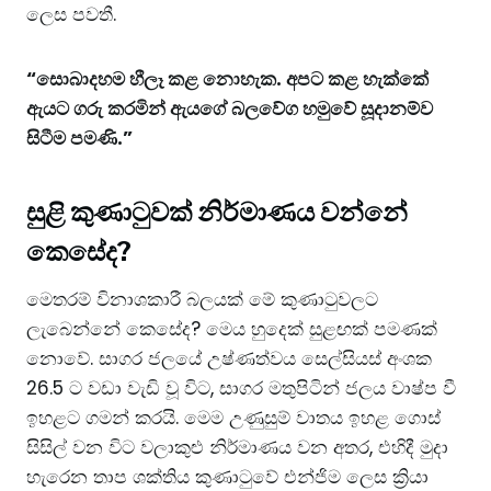
ලෙස පවතී.
“සොබාදහම හීලෑ කළ නොහැක. අපට කළ හැක්කේ
ඇයට ගරු කරමින් ඇයගේ බලවේග හමුවේ සූදානම්ව
සිටීම පමණි.”
සුළි කුණාටුවක් නිර්මාණය වන්නේ
කෙසේද?
මෙතරම් විනාශකාරී බලයක් මේ කුණාටුවලට
ලැබෙන්නේ කෙසේද? මෙය හුදෙක් සුළඟක් පමණක්
නොවේ. සාගර ජලයේ උෂ්ණත්වය සෙල්සියස් අංශක
26.5 ට වඩා වැඩි වූ විට, සාගර මතුපිටින් ජලය වාෂ්ප වී
ඉහළට ගමන් කරයි. මෙම උණුසුම් වාතය ඉහළ ගොස්
සිසිල් වන විට වලාකුළු නිර්මාණය වන අතර, එහිදී මුදා
හැරෙන තාප ශක්තිය කුණාටුවේ එන්ජිම ලෙස ක්‍රියා