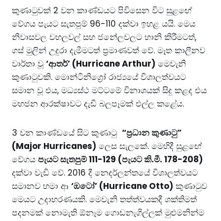
කුණාටුවක් 2 වන කාණ්ඩයට පිවිසෙන විට සුළඟේ
වේගය පැයට සැතපුම් 96-110 දක්වා ඉහළ යයි. මෙය
නිවාසවල වහලවල් සහ ජනේලවලට හානි කිරීමටත්,
ගස් මුලින් උදුරා දැමීමටත් ප්‍රමාණවත් වේ. මෑත කාලීනව
වාර්තා වූ
‘ආතර්’ (Hurricane Arthur)
මෙවැනි
කුණාටුවකි. මොන්ටිනිග්‍රෝ රාජ්‍යයේ විශාලත්වයට
සමාන වූ එය, මධ්‍යස්ථ මට්ටමේ විනාශයක් සිදු කළද එය
මහජන ආරක්ෂාවට දැඩි බලපෑමක් එල්ල කළේය.
3 වන කාණ්ඩයේ සිට කුණාටු
“ප්‍රධාන කුණාටු”
(Major Hurricanes)
ලෙස සැලකේ. මෙහිදී සුළඟේ
වේගය
පැයට සැතපුම් 111-129 (පැයට කි.මී. 178-208)
දක්වා වැඩි වේ. 2016 දී නෙදර්ලන්තයේ විශාලත්වයට
සමානව හමා ආ
‘ඔටෝ’ (Hurricane Otto)
කුණාටුව
මෙයට උදාහරණයකි. මෙවැනි තත්ත්වයකදී ශක්තිමත්
පදනමක් නොමැති ඕනෑම ගොඩනැගිල්ලක් මුළුමනින්ම