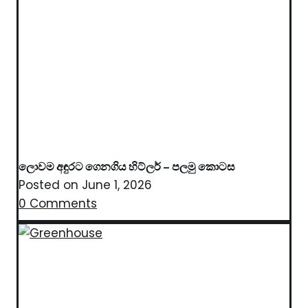
ලොවම අඳුරට ගෙනගිය හිට්ලර් – පලමු කොටස
Posted on
June 1, 2026
0 Comments