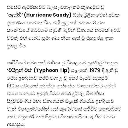
එසේම ඇමරිකාවට බලපෑ විශාලතම කුණාටුව වූ
‘සැන්ඩි’ (Hurricane Sandy)
ඕස්ට්‍රේලියාවෙන් අඩක
ප්‍රමාණයට සමාන විය. එහි සුළඟේ වේගය 3 වන
කාණ්ඩයේ මට්ටමේ පැවති බැවින් විනාශය තරමක් අවම
වුවත්, එහි යෝධ ප්‍රමාණය නිසා ඇති වූ මුහුදු රළ ඉතා
ප්‍රබල විය.
පෘථිවියේ මෙතෙක් වාර්තා වූ විශාලතම කුණාටුව ලෙස
‘ටයිෆූන් ටිප්’ (Typhoon Tip)
සැලකේ. 1979 දී ඇති වූ
මෙය ඉන්දියාව තරම් විශාල වූ අතර පැයට සැතපුම්
190ක වේගයක් පවත්වා ගත්තේය. වාසනාවකට මෙන්
එය ජපානයට ඇතුළු වීමට පෙර දුර්වල වීම නිසා
සිදුවීමට ගිය මහා විනාශයක් වැළකී ගියේය. ඉන්දියාව
වැනි විශාලත්වයකින් යුත් කුණාටුවක් සජීවීව ගොඩබිමට
කඩා වැදුණේ නම් සිදුවන විනාශය සිතා ගැනීමට පවා
අපහසුය.