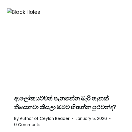
ආලෝකයටවත් පැනගන්න බැරි තැනක්
තියෙනවා කියලා ඔබට හිතන්න පුළුවන්ද?
By
Author of Ceylon Reader
January 5, 2026
0 Comments