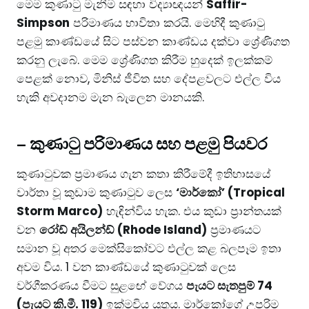
මෙම කුණාටු මැනීම සඳහා විද්‍යාඥයන්
Saffir-
Simpson
පරිමාණය භාවිතා කරයි. මෙහිදී කුණාටු
පළමු කාණ්ඩයේ සිට පස්වන කාණ්ඩය දක්වා ශ්‍රේණිගත
කරනු ලැබේ. මෙම ශ්‍රේණිගත කිරීම හුදෙක් ඉලක්කම්
පෙළක් නොව, මිනිස් ජීවිත සහ දේපළවලට එල්ල විය
හැකි අවදානම මැන බැලෙන මානයකි.
–
කුණාටු පරිමාණය සහ පළමු පියවර
කුණාටුවක ප්‍රමාණය ගැන කතා කිරීමේදී ඉතිහාසයේ
වාර්තා වූ කුඩාම කුණාටුව ලෙස
‘මාර්කෝ’ (Tropical
Storm Marco)
හැඳින්විය හැක. එය කුඩා ප්‍රාන්තයක්
වන
රෝඩ් අයිලන්ඩ් (Rhode Island)
ප්‍රමාණයට
සමාන වූ අතර මෙක්සිකෝවට එල්ල කළ බලපෑම ඉතා
අවම විය. 1 වන කාණ්ඩයේ කුණාටුවක් ලෙස
වර්ගීකරණය වීමට සුළඟේ වේගය
පැයට සැතපුම් 74
(පැයට කි.මී. 119)
ඉක්මවිය යුතුය. මාර්කෝගේ උපරිම