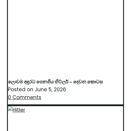
ලොවම අඳුරට ගෙනගිය හිට්ලර් – දෙවන කොටස
Posted on
June 5, 2026
0 Comments