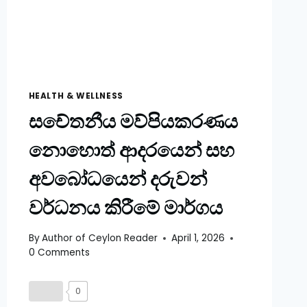
HEALTH & WELLNESS
සචේතනීය මව්පියකරණය
නොහොත් ආදරයෙන් සහ
අවබෝධයෙන් දරුවන්
වර්ධනය කිරීමේ මාර්ගය
By
Author of Ceylon Reader
April 1, 2026
0 Comments
0