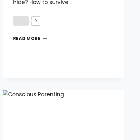
hide? How to survive…
0
වෙසුවියස්ගේ
READ MORE
සෙවනේ
අවසන්
හුස්ම!