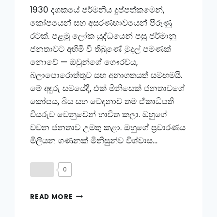
1930 දශකයේ ජර්මනිය දුප්පත්කමෙන්,
කෝපයෙන් සහ අසරණභාවයෙන් පිරුණු
රටක්. පළමු ලෝක යුද්ධයෙන් පසු ජර්මානු
ජනතාවට අහිමි වී තිබුණේ මුදල් පමණක්
නොවේ — ඔවුන්ගේ ගෞරවය,
බලාපොරොත්තුව සහ අනාගතයත් සමඟමයි.
මේ අඳුරු සමයේදී, එක් මිනිසෙක් ජනතාවගේ
කෝපය, බිය සහ වේදනාව තම ඒකාධිපති
වියරුව වෙනුවෙන් භාවිත කලා. ඔහුගේ
වචන ජනතාව උමතු කළා. ඔහුගේ ප්‍රචාරණය
මිලියන ගණනක් මිනිසුන්ව විශ්වාස…
0
ලොවම
READ MORE
අඳුරට
ගෙනගිය