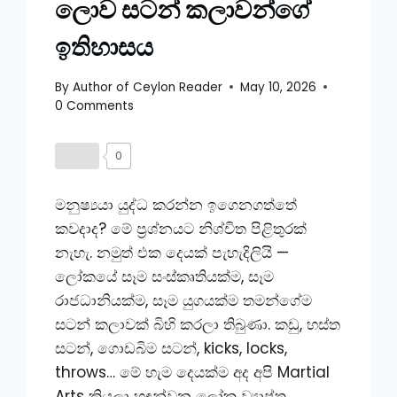
ලොව සටන් කලාවන්ගේ
ඉතිහාසය
By
Author of Ceylon Reader
May 10, 2026
0 Comments
0
මනුෂ්‍යයා යුද්ධ කරන්න ඉගෙනගත්තේ
කවදාද? මේ ප්‍රශ්නයට නිශ්චිත පිළිතුරක්
නැහැ. නමුත් එක දෙයක් පැහැදිලියි —
ලෝකයේ සෑම සංස්කෘතියක්ම, සෑම
රාජධානියක්ම, සෑම යුගයක්ම තමන්ගේම
සටන් කලාවක් බිහි කරලා තිබුණා. කඩු, හස්ත
සටන්, ගොඩබිම සටන්, kicks, locks,
throws… මේ හැම දෙයක්ම අද අපි Martial
Arts කියලා හඳුන්වන ලෝක ව්‍යාප්ත