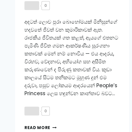
0
අදටත් ලොව පුරා බොහෝමයක් මිනිසුන්ගේ
හදවතේ ජීවත් වන කුමාරිකාවක් ඇත.
රාජකීය ජීවිතයක් ගත කළත්, ඇයගේ එතනට
පැමිණි ජීවිත ගමන ආකර්ෂණීය සුරංගනා
කතාවක් මෙන් නම් නොවීය — එය ආදරය,
විරහව, වේදනාව, අභියෝග සහ අසීමිත
කරුණාවෙන් ද පිරුණු කතාවක් විය. කුඩා
කාලයේ සිටම තනිකමට මුහුණ දුන් එම
දරුවා, පසුව ලෝකයම ආදරයෙන් People’s
Princess ලෙස හඳුන්වන කාන්තාව බවට…
0
🌹
READ MORE