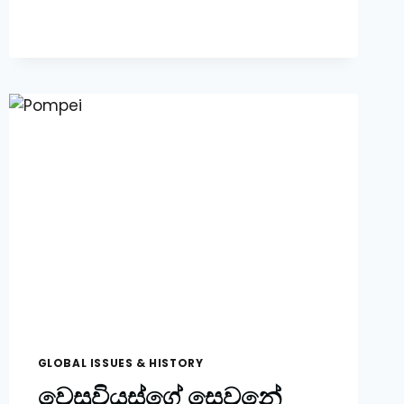
හිට්ලර්
–
පලමු
කොටස
GLOBAL ISSUES & HISTORY
වෙසුවියස්ගේ සෙවනේ