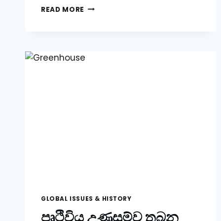
SCREEN
READ MORE
TIME
නිසා
මොළයට
සිදුවන
සැඟවුණු
බලපෑම්
GLOBAL ISSUES & HISTORY
පෘථිවිය උණුසුම්ව තබන