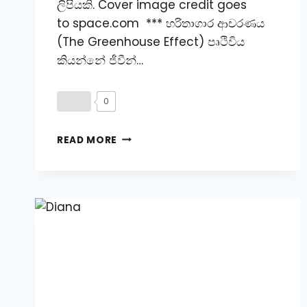
ලිපියකි. Cover image credit goes
to space.com *** හරිතාගාර ආචරණය
(The Greenhouse Effect) ​පෘථිවිය
කියන්නේ ජීවීන්…
0
පෘථිවිය
READ MORE
උණුසුම්ව
තබන
අදිසි
ආවරණය