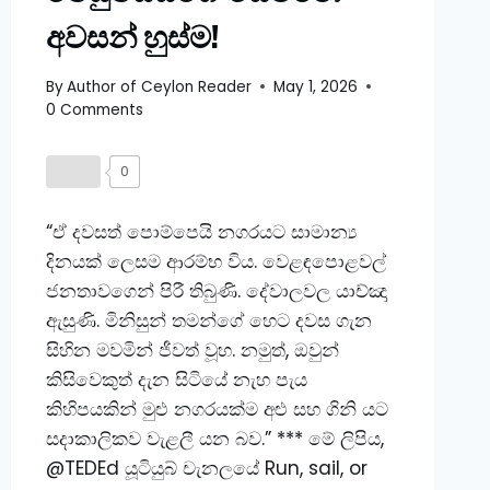
අවසන් හුස්ම!
By
Author of Ceylon Reader
May 1, 2026
0 Comments
0
“ඒ දවසත් පොම්පෙයි නගරයට සාමාන්‍ය
දිනයක් ලෙසම ආරම්භ විය. වෙළඳපොළවල්
ජනතාවගෙන් පිරී තිබුණි. දේවාලවල යාච්ඤා
ඇසුණි. මිනිසුන් තමන්ගේ හෙට දවස ගැන
සිහින මවමින් ජීවත් වූහ. නමුත්, ඔවුන්
කිසිවෙකුත් දැන සිටියේ නැහ පැය
කිහිපයකින් මුළු නගරයක්ම අළු සහ ගිනි යට
සදාකාලිකව වැළලී යන බව.” *** මේ ලිපිය,
@TEDEd යූටියුබ් චැනලයේ Run, sail, or