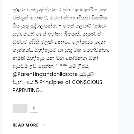
දරුවන් යනු අච්චුවකට දමා හැඩගැස්විය යුතු
වස්තූන් නොවේ, ඔවුන් ස්වාභාවිකව විකසිත
විය යුතු පුද්ගලයන්ය. – ජෙස් ලෙයාර් “දරුවා
යනු, ඔබේ අතේ ඉන්නා බීජයක්.. නමුත්, ඒ
ඔබටම අයිති මලක් නොව.., ලෝකයට දෙන
තෑග්ගක්… ඔහු/ඇයට යා යුතු මඟ පෙන්වන්න,
නමුත් ඔහු/ඇය යන මඟ තෝරන්න ඔහු/
ඇයටම ඉඩ දෙන්න..” *** මේ ලිපිය,
@Parentingandchildcare යූටියුබ්
චැනලයේ 5 Principles of CONSCIOUS
PARENTING…
0
සචේතනීය
READ MORE
මව්පියකරණය