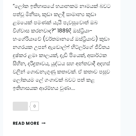
“ලෝක ඉතිහාසයේ භයානකම නාමයක් බවට
පත්වූ මිනිසා, කුඩා කලදී සාමාන්‍ය කුඩා
ළමයෙක් පමණක් යැයි පැවසුවොත් ඔබ
විශ්වාස කරනවාද?” 1889දී ඔස්ට්‍රියා-
හංගේරියාවේ (වර්තමානයේ ඔස්ට්‍රියාව) කුඩා
නගරයක උපන් ඇඩොල්ෆ් හිට්ලර්ගේ ජීවිතය
දුෂ්කර ළමා කාලයක්, දැඩි පියෙක්, අසාර්ථක
සිහින, දරිද්‍රතාවය, යුද්ධය සහ අන්තවාදී අදහස්
වලින් ගොඩනැගුණු කතාවක්. ඒ කතාව පසුව
ලෝකයම ලේ ගංගාවක් බවට පත් කළ
ඉතිහාසයක ආරම්භය වුණා….
0
ලොවම
READ MORE
අඳුරට
ගෙනගිය