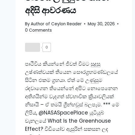
අදිසි ආවරණය
By
Author of Ceylon Reader
May 30, 2026
0 Comments
0
පෘථිවිය කියන්නේ ජීවත් වීමට සුදුසු
උෂ්ණත්වයක් තියෙන සෞරග්‍රහමණ්ඩලයේ
සිටින එකම ග්‍රහයා. ඒත් මේ උණුසුම
රඳවාගෙන තියෙන්නේ අපිට නොපෙනෙන
අතිශයින්ම වැදගත් ස්වභාවික ක්‍රියාවලියක්
නිසායි – ඒ තමයි ග්‍රීන්හවුස් බලපෑම. *** මේ
ලිපිය, @NASASpacePlace යූටියුබ්
චැනලයේ What Is the Greenhouse
Effect? වීඩීයෝව ඇසුරින් සකසන ලද