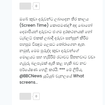
0
ඔබේ කුඩා දරුවන්ට ලබාදෙන තිර කාලය
(Screen Time) කොපමණද? අද බොහෝ
දෙමාපියන් දරුවාට ජංගම දුරකථනයක් හෝ
ටැබ්ලට් එකක් ලබාදී දරුවා සන්සුන් කිරීම
පහසුම විසඳුම ලෙසට තෝරාගෙන ඇත.
නමුත්, මෙම පුරුද්ද කුඩා දරුවන්ගේ
මොළයට සහ හැසිරීම් රටාවට සිතනවාට වඩා
ගැඹුරු බලපෑමක් ඇති කළ හැකි බව නව
පර්යේෂණ හෙළි කරයි. *** මේ ලිපිය,
@BBCNews යූටියුබ් චැනලයේ What
screens…
0