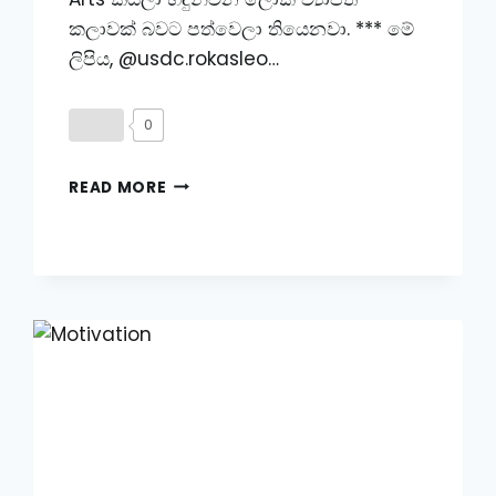
කලාවක් බවට පත්වෙලා තියෙනවා. *** මේ
ලිපිය, @usdc.rokasleo…
0
ලොව
READ MORE
සටන්
කලාවන්ගේ
ඉතිහාසය