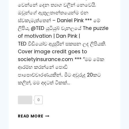
වෙන්නේ දෙන ත්‍යාග වලින් නෙවෙයි.
ඔවුන්ගේ ඇතුලතාන්තයෙන්ම එන
ස්වකැමැත්තෙන් – Daniel Pink *** මේ
ලිපිය, @TED යූටියුබ් චැනලයේ The puzzle
of motivation | Dan Pink |
TED වීඩීයෝව ඇසුරින් සකසන ලද ලිපියකි.
Cover image credit goes to
societyinsurance.com *** “මම මේක
ආරම්භ කරන්නේ පොඩි
පාපොච්චාරණයකින්.. මීට අවුරුදු 20කට
කලින්, මම අදටත් ටිකක්…
0
නිවැරදිව
READ MORE
සේවක
අභිප්‍රේරණය