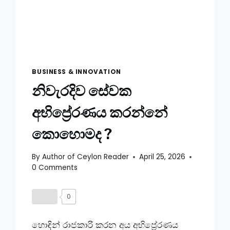
BUSINESS & INNOVATION
නිවැරදිව සේවක
අභිප්‍රේරණය කරන්නේ
කොහොමද ?
By
Author of Ceylon Reader
April 25, 2026
0 Comments
0
හොඳින් රාජකාරි කරන අය අභිප්‍රේරණය