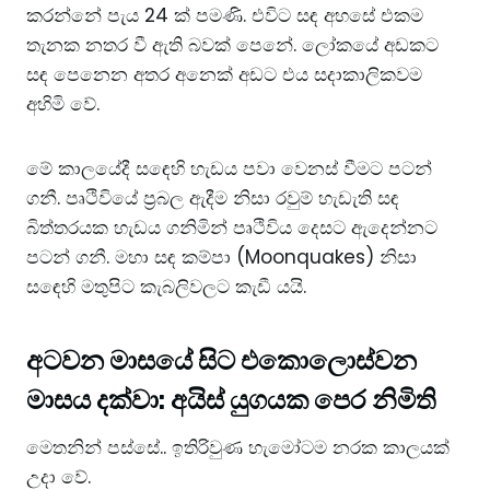
කරන්නේ පැය 24 ක් පමණි. එවිට සඳ අහසේ එකම
තැනක නතර වී ඇති බවක් පෙනේ. ලෝකයේ අඩකට
සඳ පෙනෙන අතර අනෙක් අඩට එය සදාකාලිකවම
අහිමි වේ.
මේ කාලයේදී සඳෙහි හැඩය පවා වෙනස් වීමට පටන්
ගනී. පෘථිවියේ ප්‍රබල ඇදීම නිසා රවුම් හැඩැති සඳ
බිත්තරයක හැඩය ගනිමින් පෘථිවිය දෙසට ඇදෙන්නට
පටන් ගනී. මහා සඳ කම්පා (Moonquakes) නිසා
සඳෙහි මතුපිට කැබලිවලට කැඩී යයි.
අටවන මාසයේ සිට එකොලොස්වන
මාසය දක්වා: අයිස් යුගයක පෙර නිමිති
මෙතනින් පස්සේ.. ඉතිරිවුණ හැමෝටම නරක කාලයක්
උදා වේ.