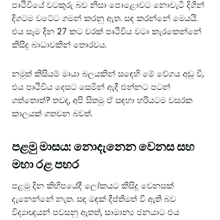
පෘථිවියේ වටකුරු බව නිසා පොළොවට නොවැටී දිගින්
දිගටම වටේට ගමන් කරනු ඇත. සඳ කරන්නේ මෙයයි.
එය සෑම දින 27 කට වරක් පෘථිවිය වටා කැරකෙන්නේ
කිසිදු බාධාවකින් තොරවය.
නමුත් කිසියම් මායා බලයකින් සඳෙහි මේ වේගය අඩු වී,
එය පෘථිවිය දෙසට සෙමින් ඇදී එන්නට පටන්
ගත්තොත්? තවද, අපි සිතමු ඒ සඳහා හරියටම වසරක
කාලයක් ගතවන බවත්.
පළමු මාසය: නොදැනෙන වෙනස සහ
මහා රළ පහර
පළමු දින කිහිපයේදී ලෝකයට කිසිදු වෙනසක්
දැනෙන්නේ නැත. සඳ මඳක් දීප්තිමත් වී ඇති බව
විද්‍යාඥයන් පවසනු ඇතත්, සාමාන්‍ය ජනයාට එය