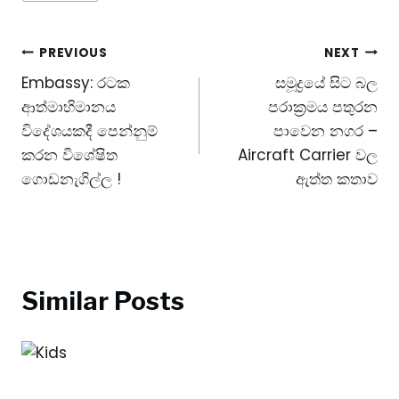
Tags:
Post
PREVIOUS
NEXT
Embassy: රටක
සමූද්‍රයේ සිට බල
navigation
ආත්මාභිමානය
පරාක්‍රමය පතුරන
විදේශයකදී පෙන්නුම්
පාවෙන නගර –
කරන විශේෂිත
Aircraft Carrier වල
ගොඩනැගිල්ල !
ඇත්ත කතාව
Similar Posts