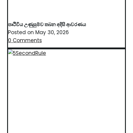
පෘථිවිය උණුසුම්ව තබන අදිසි ආවරණය
Posted on
May 30, 2026
0 Comments