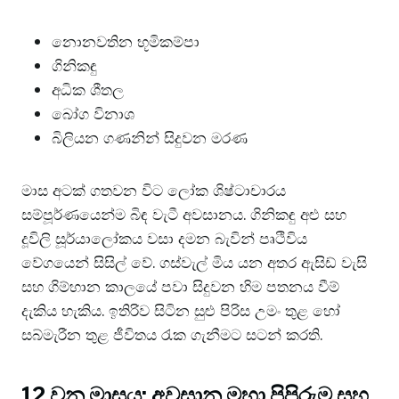
නොනවතින භූමිකම්පා
ගිනිකඳු
අධික ශීතල
බෝග විනාශ
බිලියන ගණනින් සිදුවන මරණ
මාස අටක් ගතවන විට ලෝක ශිෂ්ටාචාරය
සම්පූර්ණයෙන්ම බිඳ වැටී අවසානය. ගිනිකඳු අළු සහ
දූවිලි සූර්යාලෝකය වසා දමන බැවින් පෘථිවිය
වේගයෙන් සිසිල් වේ. ගස්වැල් මිය යන අතර ඇසිඩ් වැසි
සහ ගිම්හාන කාලයේ පවා සිදුවන හිම පතනය වීම්
දැකිය හැකිය. ඉතිරිව සිටින සුළු පිරිස උමං තුළ හෝ
සබ්මැරීන තුළ ජීවිතය රැක ගැනීමට සටන් කරති.
12 වන මාසය: අවසාන මහා පිපිරුම සහ