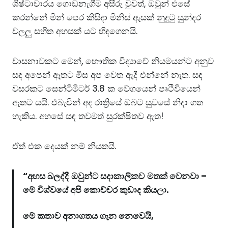
ශිෂ්ටාචාරය ගොඩනැගීම අසීරු වුවත්, ඔවුන් එසේ
කරන්නේ මින් පෙර කිසිදා මිනිස් ඇසක් නුදුටු සුන්දර
වලලු සහිත අහසක් යට හිඳගෙනයි.
වාසනාවකට මෙන්, භෞතික විද්‍යාවේ නියමයන්ට අනුව
සඳ අපෙන් ඈතට මිස අප වෙත ඇදී එන්නේ නැත. සඳ
වසරකට සෙන්ටිමීටර් 3.8 ක වේගයෙන් පෘථිවියෙන්
ඈතට යයි. එබැවින් අද රාත්‍රියේ ඔබට සුවසේ නිදා ගත
හැකිය. අහසේ සඳ තවමත් සුරක්ෂිතව ඇත!
ඒත් එක දෙයක් නම් නියතයි.
“අහස බලද්දී
ඔවුන්ට සදාකාලිකව
මතක් වෙනවා –
මේ විශ්වයේ අපි කොච්චර කුඩාද කියලා.
මේ කතාව අනාගතය ගැන නෙවෙයි,