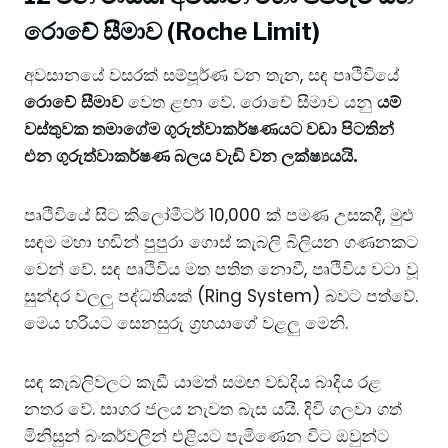
රොචේ සීමාව (Roche Limit)
අවසානයේ වසරක් සම්පූර්ණ වන තැන, සඳ පෘථිවියේ
රොචේ
සීමාව
වෙත ළඟා වේ. රොචේ සීමාව යනු
යම්
වස්තුවක තමාගේම ගුරුත්වාකර්ෂණයට වඩා පිටතින්
එන ගුරුත්වාකර්ෂණ බලය වැඩි වන ලක්ෂ්‍යයයි.
පෘථිවියේ සිට කිලෝමීටර් 10,000 ක් පමණ උසකදී, මුළු
සඳම මහා හඬින් පුපුරා ගොස් කැබලි බිලියන ගණනකට
වෙන් වේ. සඳ පෘථිවිය මත පතිත නොවී, පෘථිවිය වටා වූ
සුන්දර වලලු පද්ධතියක් (Ring System) බවට පත්වේ.
මෙය හරියට සෙනසුරු ග්‍රහයාගේ වළලු මෙනි.
සඳ කැබලිවලට කැඩී යාමත් සමඟ වඩදිය බාදිය රළ
නතර වේ. සාගර ජලය නැවත බැස යයි. දිවි ගලවා ගත්
මිනිසුන් බංකර්වලින් එළියට පැමිණෙන විට ඔවුන්ට