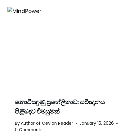
නොවිසඳුණු ප්‍රහේලිකාව: සවිඥානය
පිළිබඳව විමසුමක්
By
Author of Ceylon Reader
January 15, 2026
0 Comments