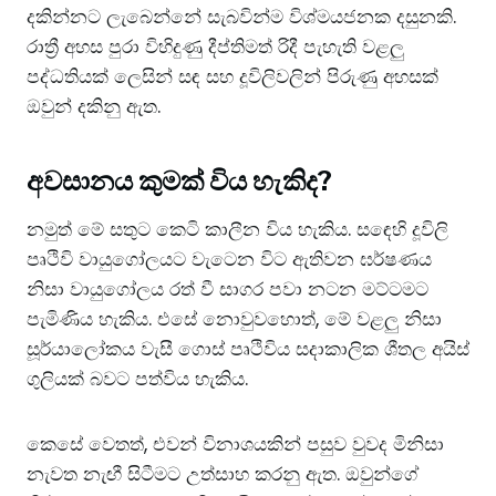
දකින්නට ලැබෙන්නේ සැබවින්ම විශ්මයජනක දසුනකි.
රාත්‍රී අහස පුරා විහිදුණු දීප්තිමත් රිදී පැහැති වළලු
පද්ධතියක් ලෙසින් සඳ සහ දූවිලිවලින් පිරුණු අහසක්
ඔවුන් දකිනු ඇත.
අවසානය කුමක් විය හැකිද?
නමුත් මේ සතුට කෙටි කාලීන විය හැකිය. සඳෙහි දූවිලි
පෘථිවි වායුගෝලයට වැටෙන විට ඇතිවන ඝර්ෂණය
නිසා වායුගෝලය රත් වී සාගර පවා නටන මට්ටමට
පැමිණිය හැකිය. එසේ නොවුවහොත්, මේ වළලු නිසා
සූර්යාලෝකය වැසී ගොස් පෘථිවිය සදාකාලික ශීතල අයිස්
ගුලියක් බවට පත්විය හැකිය.
කෙසේ වෙතත්, එවන් විනාශයකින් පසුව වුවද මිනිසා
නැවත නැඟී සිටීමට උත්සාහ කරනු ඇත. ඔවුන්ගේ