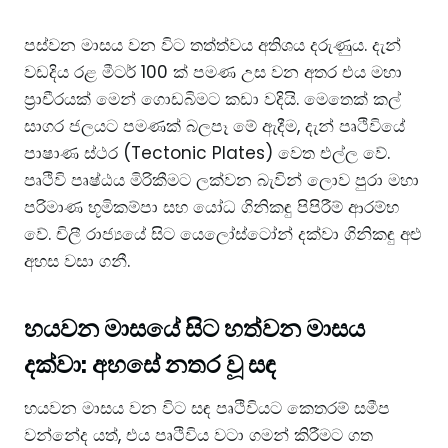
පස්වන මාසය වන විට තත්ත්වය අතිශය දරුණුය. දැන්
වඩදිය රළ මීටර් 100 ක් පමණ උස වන අතර එය මහා
ප්‍රාචීරයක් මෙන් ගොඩබිමට කඩා වදියි. මෙතෙක් කල්
සාගර ජලයට පමණක් බලපෑ මේ ඇදීම, දැන් පෘථිවියේ
පාෂාණ ස්ථර (Tectonic Plates) වෙත එල්ල වේ.
පෘථිවි පෘෂ්ඨය මිරිකීමට ලක්වන බැවින් ලොව පුරා මහා
පරිමාණ භූමිකම්පා සහ යෝධ ගිනිකඳු පිපිරීම් ආරම්භ
වේ. චිලී රාජ්‍යයේ සිට යෙලෝස්ටෝන් දක්වා ගිනිකඳු අළු
අහස වසා ගනී.
හයවන මාසයේ සිට හත්වන මාසය
දක්වා: අහසේ නතර වූ සඳ
හයවන මාසය වන විට සඳ පෘථිවියට කෙතරම් සමීප
වන්නේද යත්, එය පෘථිවිය වටා ගමන් කිරීමට ගත