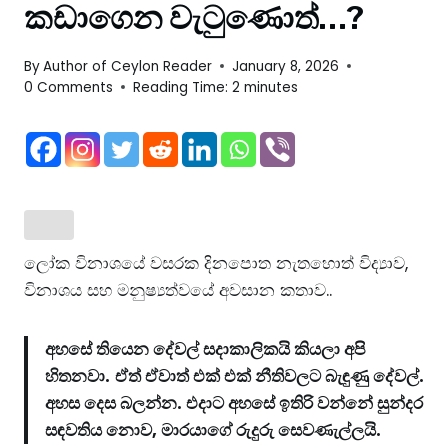
කඩාගෙන වැටුණොත්…?
By
Author of Ceylon Reader
January 8, 2026
0 Comments
Reading Time:
2
minutes
ලෝක විනාශයේ වසරක දිනපොත නැතහොත් විද්‍යාව,
විනාශය සහ මනුෂ්‍යත්වයේ අවසාන කතාව..
අහසේ තියෙන දේවල් සදාකාලිකයි කියලා අපි
හිතනවා.
ඒත් ඒවාත් එක් එක් නීතිවලට බැඳුණු දේවල්.
අහස දෙස බලන්න. එදාට අහසේ ඉතිරි වන්නේ සුන්දර
සඳවතිය නොව, මාරයාගේ රුදුරු සෙවණැල්ලයි.