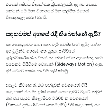
එහෙත් අතිශය විද්‍යාත්මක ක්‍රියාවලියකි. අද අප සොයා
යන්නේ මේ මහා විනාශයේ මනඃකල්පිත එහෙත්
විද්‍යානුකූල ගමන් මඟයි.
සඳ තවමත් අහසේ රැඳී තිබෙන්නේ ඇයි?
සඳ පොළොවට කඩා නොවැටී පවතින්නේ ඇයිද යන්න
අප මුලින්ම තේරුම් ගත යුතුය. පෘථිවියේ
ගුරුත්වාකර්ෂණය විසින් සඳ තමන් වෙත ඇදගත්තද, සඳට
පසෙකට විසිවීමේ වේගයක් (Sideways Motion) ඇත.
අපි මෙයට කක්ෂගත වීම යැයි කියමු.
සරලව කිවහොත්, ඔබ පන්දුවක් වේගයෙන් විසි
කළහොත් එය මද දුරක් ගොස් පොළොවට වැටේ. නමුත්
ඔබ එය පැයට කිලෝමීටර් 3,600 ක වේගයෙන්
(වාතයේ ප්‍රතිරෝධයක් නොමැතිව) විසි කළහොත්, එය