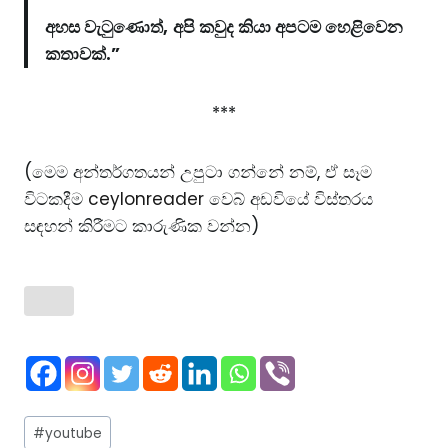
අහස වැටුණොත්,
අපි කවුද කියා අපටම හෙළිවෙන
කතාවක්.”
***
(මෙම අන්තර්ගතයන් උපුටා ගන්නේ නම්, ඒ සෑම
විටකදීම
ceylonreader
වෙබ් අඩවියේ විස්තරය
සඳහන් කිරීමට කාරුණික වන්න)
Post
#
youtube