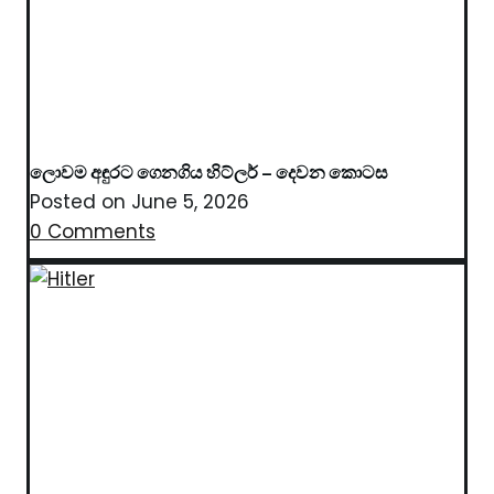
ලොවම අඳුරට ගෙනගිය හිට්ලර් – දෙවන කොටස
Posted on
June 5, 2026
0 Comments