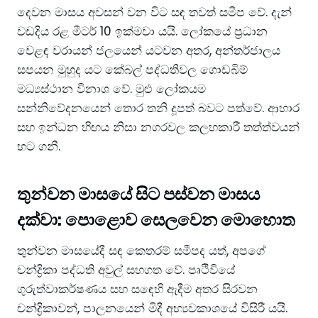
දෙවන මාසය අවසන් වන විට සඳ තවත් සමීප වේ. දැන්
වඩදිය රළ මීටර් 10 ඉක්මවා යයි. ලෝකයේ ප්‍රධාන
වෙළඳ වරායන් ජලයෙන් යටවන අතර, අන්තර්ජාලය
සපයන මුහුද යට කේබල් පද්ධතිවල ගොඩබිම්
මධ්‍යස්ථාන විනාශ වේ. මුළු ලෝකයම
සන්නිවේදනයෙන් තොර තනි දූපත් බවට පත්වේ. ආහාර
සහ ඉන්ධන හිඟය නිසා නගරවල කලහකාරී තත්ත්වයන්
හට ගනී.
තුන්වන මාසයේ සිට පස්වන මාසය
දක්වා: පොළොව සෙලවෙන මොහොත
තුන්වන මාසයේදී සඳ කෙතරම් සමීපද යත්, අපගේ
චන්ද්‍රිකා පද්ධති අවුල් සහගත වේ. පෘථිවියේ
ගුරුත්වාකර්ෂණය සහ සඳෙහි ඇදීම අතර සිරවන
චන්ද්‍රිකාවන්, පාලනයෙන් මිදී අභ්‍යවකාශයේ විසිරී යයි.