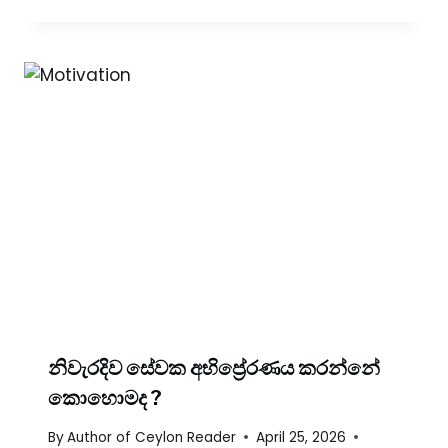
නිවැරදිව සේවක අභිප්‍රේරණය කරන්නේ
කොහොමද ?
By
Author of Ceylon Reader
April 25, 2026