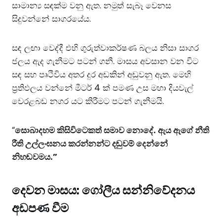
සාමාන්‍ය සඳක්ම වනු ඇත. නමුත් සැබෑ වෙනස
සිදුවන්නේ සාගරයේය.
සඳ ලඟා වෙද්දී එහි ගුරුත්වාකර්ෂණ බලය නිසා සාගර
ජලය ඇද ගැනීමට පටන් ගනී. මාසය අවසාන වන විට
සඳ සහ පෘථිවිය අතර දුර අඩකින් අඩුවනු ඇත. මෙහි
ප්‍රතිඵලය වන්නේ මීටර් 4 ක් පමණ උස මහා දියවැල්
වෙරළබඩ නගර යට කිරීමට පටන් ගැනීමයි.
“
සොබාදහම කිසිවිටෙකත් සමාව නොදේ. ඇය ඇගේ නීති
රීති උල්ලංඝනය කරන්නන්ට දඬුවම් දෙන්නේ
නිහඬවමය.”
දෙවන මාසය: ගෝලීය සන්නිවේදනය
අඩපණ වීම