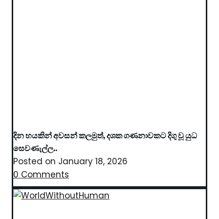
දින හයකින් අවසන් කලමුත්, දශක ගණනාවකට දිගු වූ යුධ
සෙවණැල්ල..
Posted on
January 18, 2026
0 Comments