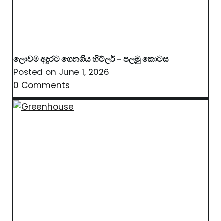
ලොවම අඳුරට ගෙනගිය හිට්ලර් – පලමු කොටස
Posted on
June 1, 2026
0 Comments