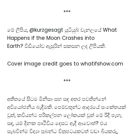
***
මේ ලිපිය, @kurzgesagt යූටියුබ් චැනලයේ
What
Happens if the Moon Crashes into
Earth?
වීඩීයෝව ඇසුරින් සකසන ලද ලිපියකි.
Cover image credit goes to
whatifshow.com
***
අතීතයේ සිටම මිනිසා සහ සඳ අතර පවතින්නේ
අවියෝජනීය බැඳීමකි. පෙම්වතුන්ට ආදරයේ සංකේතයක්
වූත්, කවියන්ට පරිකල්පන ලෝකයක් වූත් මේ රිදී පැහැ
සඳ, යම් දිනක පෘථිවිය දෙසට ඇදී ආවොත්? එය
සැබවින්ම විද්‍යා ප්‍රබන්ධ චිත්‍රපටයකටත් වඩා බියකරු,