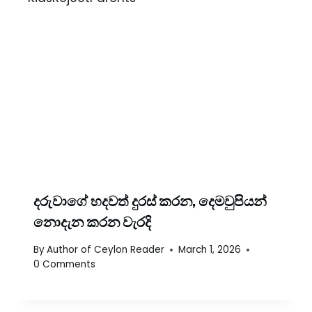
දරුවාගේ හදවත් දුරස් කරන, දෙමවුපියන්
නොදැන කරන වැරදි
By
Author of Ceylon Reader
March 1, 2026
0 Comments