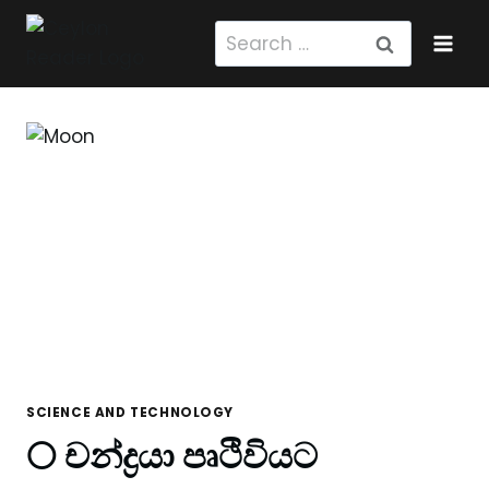
Skip
Search
to
for:
content
SCIENCE AND TECHNOLOGY
🌕 චන්ද්‍රයා පෘථිවියට