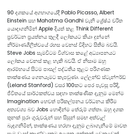
90 දශකයේ අගභාගයේදී Pablo Picasso, Albert
Einstein සහ Mahatma Gandhi වැනි ශ්‍රේෂ්ඨ චරිත
යොදාගනිමින් Apple දියත් කළ Think Different
ප්‍රවර්ධන ප්‍රයත්නය තුලදී ලෝකයට කියා දුන්නේ
නිර්මාණශීලීත්වයේ රහස වෙනස් විදිහට සිතීම බවයි.
Steve Jobs සැමවිටම විශ්වාස කළේ අධ්‍යාපනයට
ලෝකය වෙනස් කළ හැකි බවයි. ඒ නිසාම ඔහු
ආරම්භයේ සිටම පාසල් පද්ධතිය තුළට පරිගණක
තාක්ෂණය ගෙනයෑමට කැපවුණා. ලේලන්ඩ් ස්ටැන්ෆර්ඩ්
(Leland Stanford) වසර 100කට පෙර පැවසූ පරිදි,
ජීවිතයේ සාර්ථකත්වය සඳහා තාක්ෂණික දැනුම මෙන්ම
Imagination හෙවත් පරිකල්පනය වර්ධනය කිරීම
අත්‍යවශ්‍ය බව Jobs හොඳින්ම තේරුම් ගත්තා. ඔහු දශක
තුනක් පුරා ගුරුවරුන් සහ සිසුන් සමඟ අත්වැල්
බැඳගනිමින්, තාක්ෂණය හරහා දැනුම ලබාගැනීමේ මාවත
සෑම වයස් කාණ්ඩයකම ඉගෙන ගන්නන් වෙනුවෙන්