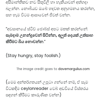
අසීමාන්තිකව නව සිතුවිලි හා හැකියාවන් අත්හදා
බලන්න. නොබියව ඔබේ හදවත අනුගමනය කරන්න,
සහ හැම විටම ආසාවෙන් ජීවත් වන්න.
“අවසානයේ ස්ටීව් ජොබ්ස් අපට මතක් කරන්නේ:
සැමදාම උනන්දුවෙන් සිටින්න, අලුත් දෙයක් උත්සාහ
කිරීමට බිය නොවන්න
.”
(Stay hungry, stay foolish.)
The image credit goes to
davemargulius.com
(මෙම අන්තර්ගතයන් උපුටා ගන්නේ නම්, ඒ සෑම
විටකදීම ceylonreader වෙබ් අඩවියේ විස්තරය
සඳහන් කිරීමට කාරුණික වන්න)