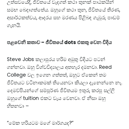
උත්සවයේදී, ජීවිතයේ වැදගත් කථා තුනක් පාඨකයින්
සමඟ බෙදාගත්තේය. ඔහුගේ කථා තුන, ජීවිතයේ තීරණ,
අසාර්ථකත්වය, ආදරය සහ මරණය පිළිබඳ ගැඹුරු පාඩම්
ගැනයි.
පළවෙනි කතාව – ජීවිතයේ dots එකතු වෙන විදිය
Steve Jobs කලාපුරය හරිම අමුතු විදියට පටන්
ගන්නවා. ඔහු විශ්වවිද්‍යාලය අතහැර දමනවා. Reed
College වල ඉගෙන ගත්තත්, ඔහුට ඒකෙන් තම
ජීවිතයට වටිනාකමක් තියෙනවා කියලා දැනෙන්නෙ නෑ.
දෙමව්පියන්ගේ සම්පූර්ණ ජීවිතයම ඉතුරු කරපු සල්ලි
ඔහුගේ tuition එකට වැය වෙනවා. ඒ නිසා ඔහු
හිතනවා –
“මේක හරියටම මගේ මාර්ගයද?”