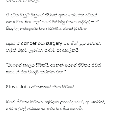
ඒ දවස ඔහුට ඔහුගේ ජීවිතේ අගය තේරෙන දවසක්.
ගෞරවය, බය, ලෝකයේ මිනිස්සු හිතන දේවල් — ඒ
සියල්ල අත්හැරෙන්නෙ මරණය මතක් වුණාම.
පසුව ඒ cancer එක surgery එකකින් සුව වෙනවා.
නමුත් ඔහුට ලැබෙන පාඩම සදාකාලිකයි.
“ඔයාගේ කාලය සීමිතයි. අනෙක් අයගේ ජීවිතය ජීවත්
කරමින් එය වියදම් කරන්න එපා.”
Steve Jobs අවසානයේ කියා සිටියේ:
ඔබේ ජීවිතය සීමිතයි. හැමදාම උනන්දුවෙන්, ආශාවෙන්,
නව දේවල් අධ්‍යයනය කරන්න. බිය නොවී,