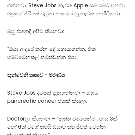
ගන්නවා. Steve Jobs නැවත Apple සමාගමට එනවා.
ඔහුගේ ජීවිතේ වැටුන තැනම ඔහු නැවත නැඟිටිනවා.
ඔහු එතනදී අපිට කියනවා:
“ඔයා ආදරේ කරන දේ හොයාගන්න. ඒක
හම්බවෙනකල් නවත්වන්න එපා.”
තුන්වෙනි කතාව – මරණය
Steve Jobs දවසක් දැනගන්නවා – ඔහුට
pancreatic cancer එකක් කියලා.
Doctorලා කියනවා – “ඇත්ත වශයෙන්ම , මාස 3ක්
හෝ 6ක් වගේ තමයි ඔයාට තව ජීවත් වෙන්න
තියෙන්නේ කියලා.”