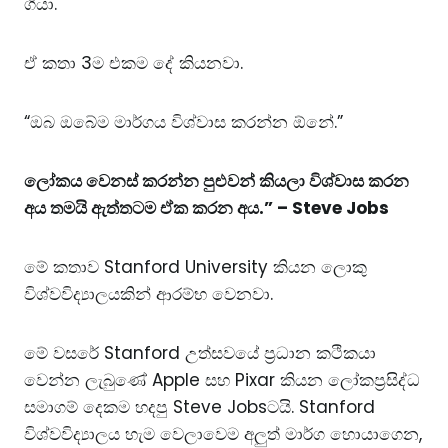
ගියා.
ඒ කතා 3ම එකම දේ කියනවා.
“ඔබ ඔබේම මාර්ගය විශ්වාස කරන්න ඕනේ.”
ලෝකය වෙනස් කරන්න පුළුවන් කියලා විශ්වාස කරන
අය තමයි ඇත්තටම ඒක කරන අය.” – Steve Jobs
මේ කතාව Stanford University කියන ලොකු
විශ්වවිද්‍යාලයකින් ආරම්භ වෙනවා.
මේ වසරේ Stanford උත්සවයේ ප්‍රධාන කථිකයා
වෙන්න ලැබුණේ Apple සහ Pixar කියන ලෝකප්‍රසිද්ධ
සමාගම් දෙකම හදපු Steve Jobsටයි. Stanford
විශ්වවිද්‍යාලය හැම වෙලාවෙම අලුත් මාර්ග හොයාගෙන,