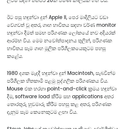
ලිවීම සඳහා තත්පර 20ක් පමණ කාලයක් ගත විය.
ඊට පසු හඳුන්වා දුන් Apple II, පෙර මාදිලියට වඩා
වේගවත් වූ අතර, ගෘහ භාවිතය සඳහා වර්ණ monitor
හඳුන්වා දීමත් සමඟ පරිගණක ලෝකයේ නව අදියරක්
ආරම්භ විය. මෙම නවෝත්පාදනය තුලින්, පරිගණක
භාවිතය සෑම ගෘහ මූලික පරිශීලකයෙකුටම පහසු
කළේය.
1980 දශක මැදදී හඳුන්වා දුන් Macintosh, සැබවින්ම
පරිශීලක හිතකාමී පළමු පුද්ගලික පරිගණකය විය.
Mouse එක හරහා point-and-click ක්‍රමය හඳුන්වා
දීම, software load කිරීම සහ applications අතර
තොරතුරු හුවමාරු කිරීම පහසු කළ අතර, පරිගණක
දැනුම සෑම කෙනෙකුටම ලඟා විය.
Steve Jobsගේ නවෝත්පාදන හැකියාව, දූරදර්ශීත්වය