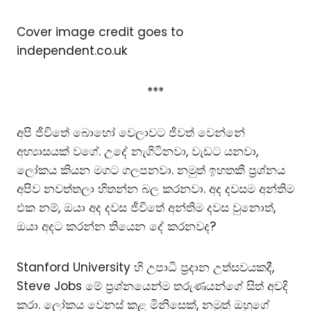
Cover image credit goes to
independent.co.uk
***
අපි ජීවිතේ බොහෝ වෙලාවට ජීවත් වෙන්නේ
අභ්‍යාසයක් වගේ. උදේ නැගිටිනවා, වැඩට යනවා,
ලෝකය කියන මගට ගලපනවා. නමුත් ඉහතකී ප්‍රශ්නය
අපිව නවත්තලා හිතන්න බල කරනවා. අද දවසම අන්තිම
එක නම්, ඔයා අද දවස ජීවිතේ අන්තිම දවස වුනොත්,
ඔයා අදට කරන්න තියෙන දේ කරනවද?
Stanford University හි උපාධි ප්‍රදාන උත්සවයකදී,
Steve Jobs මේ ප්‍රශ්නයෙන්ම තරුණයන්ගේ සිත් අවදි
කරා. ලෝකය වෙනස් කළ මිනිසෙක්, නමුත් ඔහුගේ