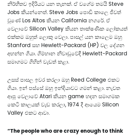
නිර්භීතව ඉදිරියට යන තැනක්. ඒ වගේම තමයි Steve
Jobs කියන්නෙත්. Steve Jobs පොඩි කාලෙ ජීවත්
වුණේ Los Altos කියන California නගරේ. ඒ
වෙලාවේ Silicon Valley කියන තාක්ෂණික ලෝකයත්
එක්කම ඔහුත් ලොකු වෙලා. පාසල් යන කාලෙම ඔහු
Stanford සහ Hewlett-Packard (HP) වල දේශන
අහන්න ගියා. ගිම්හාන නිවාඩුවේදී Hewlett-Packard
සමාගමට ගිහින් වැඩත් කළා.
උසස් පාසල ඉවර කරලා ඔහු Reed College එකට
ගියා. ඉන් පස්සේ ඔහු ඉන්දියාවට ගමන් කළා. නැවත
ආපු වෙලාවේ Atari කියන game හදන සමාගමක
කෙටි කාලයක් වැඩ කරලා, 1974 දී ආයෙම Silicon
Valley එකට ආවා.
“The people who are crazy enough to think