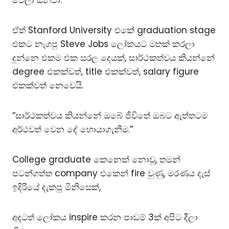
ඒත් Stanford University එකේ graduation stage
එකට නැගපු Steve Jobs ලෝකයට මතක් කරලා
දුන්නෙ එකම එක සරල දෙයක්, සාර්ථකත්වය කියන්නේ
degree එකක්වත්, title එකක්වත්, salary figure
එකක්වත් නෙවෙයි.
“සාර්ථකත්වය කියන්නේ ඔබේ ජීවිතේ ඔබට ඇත්තටම
අර්ථවත් වෙන දේ හොයාගැනීම.”
College graduate කෙනෙක් නොවූ, තමන්
පටන්ගත්ත company එකෙන් fire වුණු, මරණය දැස්
ඉදිරියේ දැකපු මිනිසෙක්,
අදටත් ලෝකය inspire කරන පාඩම් 3ක් අපිට දීලා