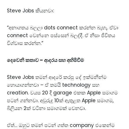
Steve Jobs කියනවා:
“අනාගතය බලලා dots connect කරන්න බැහැ. ඒවා
connect වෙන්නෙ පස්සෙන් බලද්දී. ඒ නිසා ජීවිතය
විශ්වාස කරන්න.”
දෙවෙනි කතාව – ආදරය සහ අහිමිවීම
Steve Jobs තමන් ආදරේ කරපු දේ ඉක්මනින්ම
හොයාගන්නවා – ඒ තමයි technology සහ
creation. වයස 20 දී garage එකක Apple සමාගම
පටන් ගන්නවා. අවුරුදු 10ක් ඇතුළත Apple සමාගම,
බිලියන 2ක් වටිනා සමාගමක් වෙනවා.
ඒත්… ඔහුට තමන් පටන් ගත්ත company එකෙන්ම