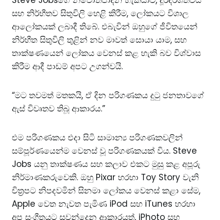
සහ නිර්භීතව සිතුවිලි හෙළි කිරීම, ලෝකයට විශාල
ආලෝකයක් ලබාදී තිබේ. එබැවින් ඔහුගේ ජීවිතයෙන්
නිර්භීත සිතුවිලි තුළින් නව මාවත් සොයා යාම, සහ
තාක්ෂණයෙන් ලෝකය වෙනස් කළ හැකි බව විශ්වාස
කිරීම ආදී පාඩම් අපට උගන්වයි.
“මට තවමත් මතකයි, ඒ දින පරිගණකය දුටු ජනතාවගේ
ඇස් විවෘතව තිබූ ආකාරය.”
එම පරිගණකය එදා සිටි සාමාන්‍ය පරිගණකවලින්
සම්පූර්ණයෙන්ම වෙනස් වූ පරිගණකයක් විය. Steve
Jobs යනු තාක්ෂණය සහ කලාව එකට මුසු කළ අපූරු
නිර්මාණකරුවෙකි. ඔහු Pixar හරහා Toy Story වැනි
චිත්‍රපට නිපදවමින් සිනමා ලෝකය වෙනස් කළා සේම,
Apple වෙත නැවත පැමිණ iPod සහ iTunes හරහා
අප සංගීතයට සවන්දෙන ආකාරයත්, iPhoto සහ