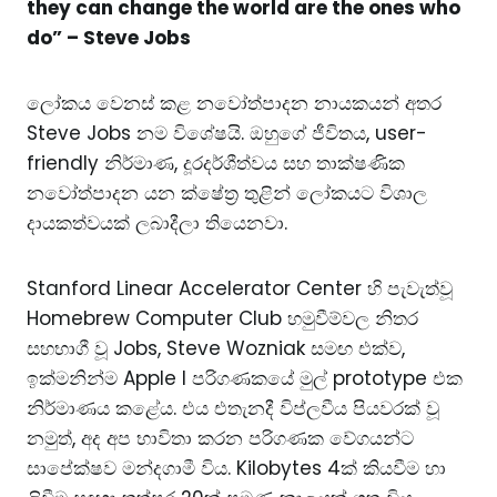
they can change the world are the ones who
do” – Steve Jobs
ලෝකය වෙනස් කළ නවෝත්පාදන නායකයන් අතර
Steve Jobs නම විශේෂයි. ඔහුගේ ජීවිතය, user-
friendly නිර්මාණ, දූරදර්ශීත්වය සහ තාක්ෂණික
නවෝත්පාදන යන ක්ෂේත්‍ර තුළින් ලෝකයට විශාල
දායකත්වයක් ලබාදීලා තියෙනවා.
Stanford Linear Accelerator Center හි පැවැත්වූ
Homebrew Computer Club හමුවීම්වල නිතර
සහභාගී වූ Jobs, Steve Wozniak සමඟ එක්ව,
ඉක්මනින්ම Apple I පරිගණකයේ මුල් prototype එක
නිර්මාණය කළේය. එය එතැනදී විප්ලවීය පියවරක් වූ
නමුත්, අද අප භාවිතා කරන පරිගණක වේගයන්ට
සාපේක්ෂව මන්දගාමී විය. Kilobytes 4ක් කියවීම හා