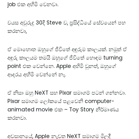
job එක අහිමි වෙනවා.
වයස අවුරුදු 30දී Steve ව, ප්‍රසිද්ධියේ සේවයෙන් පහ
කරනවා,
ඒ මොහොත ඔහුගේ ජීවිතේ අඳුරුම කාලයක්. නමුත් ඒ
අඳුරු කාලයම තමයි ඔහුගේ ජීවිතේ හොඳම turning
point එක වෙන්නෙ. Apple අහිමි වුනත්, ඔහුගේ
ආදරය අහිමි වෙන්නේ නෑ.
ඒ නිසා ඔහු NeXT සහ Pixar සමාගම් පටන් ගන්නවා.
Pixar සමාගම ලෝකයේ පළවෙනි computer-
animated movie එක – Toy Story නිර්මාණය
කරනවා.
අවසානයේ, Apple නැවත NeXT සමාගම මිලදී