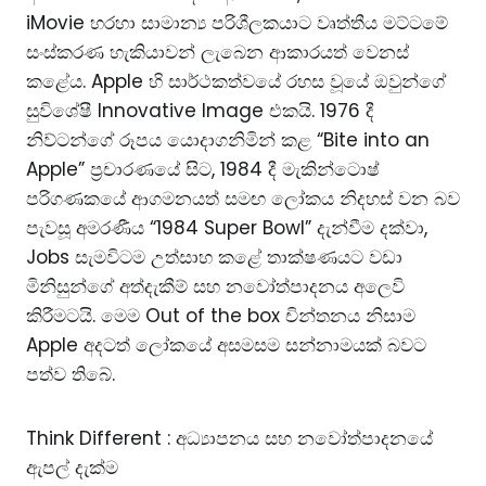
iMovie හරහා සාමාන්‍ය පරිශීලකයාට වෘත්තීය මට්ටමේ
සංස්කරණ හැකියාවන් ලැබෙන ආකාරයත් වෙනස්
කළේය. Apple හි සාර්ථකත්වයේ රහස වූයේ ඔවුන්ගේ
සුවිශේෂී Innovative Image එකයි. 1976 දී
නිව්ටන්ගේ රූපය යොදාගනිමින් කළ “Bite into an
Apple” ප්‍රචාරණයේ සිට, 1984 දී මැකින්ටොෂ්
පරිගණකයේ ආගමනයත් සමඟ ලෝකය නිදහස් වන බව
පැවසූ අමරණීය “1984 Super Bowl” දැන්වීම දක්වා,
Jobs සැමවිටම උත්සාහ කළේ තාක්ෂණයට වඩා
මිනිසුන්ගේ අත්දැකීම් සහ නවෝත්පාදනය අලෙවි
කිරීමටයි. මෙම Out of the box චින්තනය නිසාම
Apple අදටත් ලෝකයේ අසමසම සන්නාමයක් බවට
පත්ව තිබේ.
Think Different : අධ්‍යාපනය සහ නවෝත්පාදනයේ
ඇපල් දැක්ම