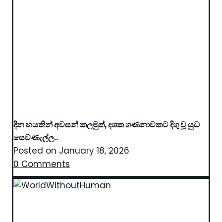
දින හයකින් අවසන් කලමුත්, දශක ගණනාවකට දිගු වූ යුධ
සෙවණැල්ල..
Posted on
January 18, 2026
0 Comments