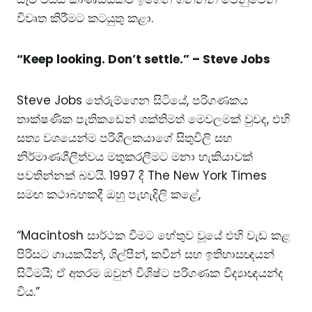
විවෘත කිරීමට කටයුතු කළා.
“Keep looking. Don’t settle.” – Steve Jobs
Steve Jobs තේරුම්ගෙන සිටියේ, පරිගණකය
තාක්ෂණික පැතිකඩෙන් ශක්තිමත් මෙවලමක් වුවද, එහි
සත්‍ය වශයෙන්ම පරිශීලකයාගේ සිතුවිලි සහ
නිර්මාණශීලීත්වය මතුකරලීමට මනා හැකියාවක්
පවතින්නක් බවයි. 1997 දී The New York Times
සමඟ කථාබහකදී ඔහු පැහැදිලි කළේ,
“Macintosh සාර්ථක වීමට හේතුව වූයේ එහි වැඩ කළ
පිරිසට ගායකයින්, ශිල්පීන්, කවීන් සහ ඉතිහාසඥයන්
සිටීමයි; ඒ අතරම ඔවුන් විශිෂ්ට පරිගණක විද්‍යාඥයන්ද
විය.”