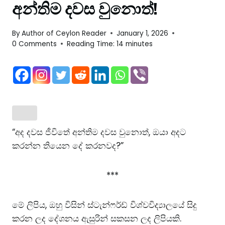
අන්තිම දවස වුනොත්!
By
Author of Ceylon Reader
January 1, 2026
0 Comments
Reading Time:
14
minutes
“අද දවස ජීවිතේ අන්තිම දවස වුනොත්, ඔයා අදට
කරන්න තියෙන දේ කරනවද?”
***
මේ ලිපිය, ඔහු විසින්
ස්ටැන්ෆර්ඩ් විශ්වවිද්‍යාලයේ සිදු
කරන ලද දේශනය
ඇසුරින් සකසන ලද ලිපියකි.