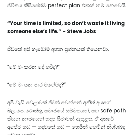
ජීවිතය කිසිසේත්ම perfect plan එකක් නම් නෙවෙයි.
“Your time is limited, so don’t waste it living
someone else’s life.” – Steve Jobs
ජීවිතේ අපි හැමෝම අහන ප්‍රශ්නයක් තියෙනවා.
“මේ මං කරන දේ හරිද?”
“මේ මං යන පාර මගේමද?”
අපි වැඩි වෙලාවක් ජීවත් වෙන්නේ අනිත් අයගේ
බලාපොරොත්තු, සමාජයේ සම්මතයන්, සහ safe path
කියන නාමයෙන් හදපු සීමාවන් ඇතුළත. ඒ අතරේ
අපේම හඬ — හදවතේ හඬ — හෙමින් හෙමින් නිශ්ශබ්ද
වෙලා යනවා.