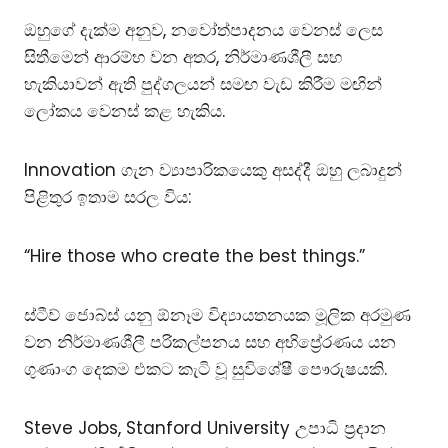
ඔහුගේ දැක්ම අනුව, නවෝත්පාදනය වෙනස් ලෙස
සිතීමෙන් ආරම්භ වන අතර, නිර්මාණශීලී සහ
හැකියාවන් ඇති පුද්ගලයන් සමඟ වැඩ කිරීම මඟින්
ලෝකය වෙනස් කළ හැකිය.
Innovation ගැන ව්‍යාපාරිකයෙකු අසද්දී ඔහු ලබාදුන්
පිළිතුර ඉතාම සරල විය:
“Hire those who create the best things.”
ස්ටීව් ජොබ්ස් යනු ඕනෑම විද්‍යායතනයක මූලික අරමුණ
වන නිර්මාණශීලී පරිකල්පනය සහ අභිප්‍රේරණය යන
ගුණාංග දෙකම එකට කැටි වූ සුවිශේෂී පෞරුෂයකි.
Steve Jobs, Stanford University උපාධි ප්‍රදාන